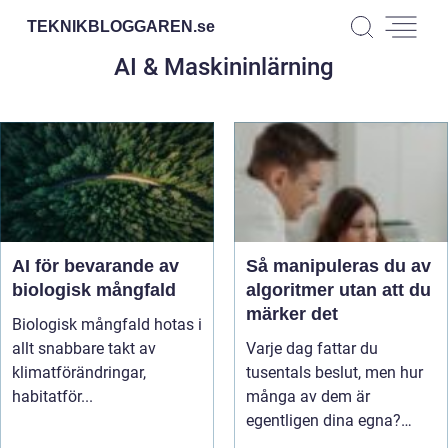
TEKNIKBLOGGAREN.
se
AI & Maskininlärning
AI för bevarande av
Så manipuleras du av
biologisk mångfald
algoritmer utan att du
märker det
Biologisk mångfald hotas i
allt snabbare takt av
Varje dag fattar du
klimatförändringar,
tusentals beslut, men hur
habitatför...
många av dem är
egentligen dina egna?
Bakom...