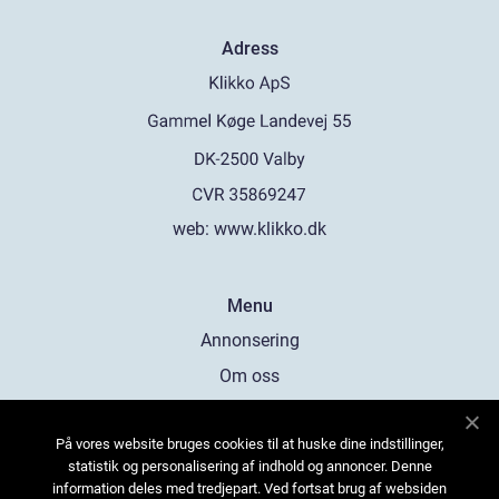
Adress
web:
www.klikko.dk
Menu
Annonsering
Om oss
Cookies
På vores website bruges cookies til at huske dine indstillinger,
Kontakta oss
statistik og personalisering af indhold og annoncer. Denne
Sitemap
information deles med tredjepart. Ved fortsat brug af websiden