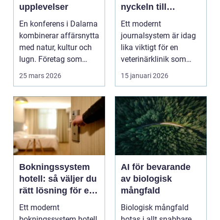
upplevelser
nyckeln till
smidigare vardag
En konferens i Dalarna
Ett modernt
och säkrare vård
kombinerar affärsnytta
journalsystem är idag
med natur, kultur och
lika viktigt för en
lugn. Företag som
veterinärklinik som
söker mer än b...
röntgenutrustning och
25 mars 2026
15 januari 2026
oper...
Bokningssystem
AI för bevarande
hotell: så väljer du
av biologisk
rätt lösning för en
mångfald
modern
Ett modernt
Biologisk mångfald
gästupplevelse
bokningssystem hotell
hotas i allt snabbare