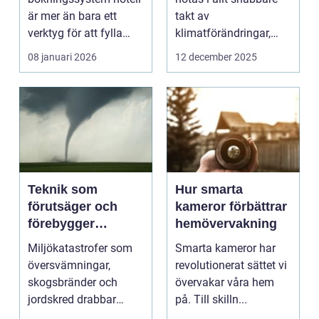
är mer än bara ett
takt av
verktyg för att fylla
klimatförändringar,
rum. F&oum...
habitatför...
08 januari 2026
12 december 2025
Teknik som
Hur smarta
förutsäger och
kameror förbättrar
förebygger
hemövervakning
miljökatastrofer i
Miljökatastrofer som
Smarta kameror har
realtid
översvämningar,
revolutionerat sättet vi
skogsbränder och
övervakar våra hem
jordskred drabbar
på. Till skilln...
miljonta...