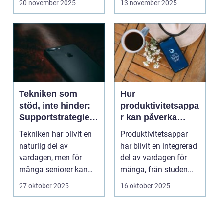
20 november 2025
13 november 2025
Tekniken som
Hur
stöd, inte hinder:
produktivitetsappa
Supportstrategier
r kan påverka
för seniorer
mental hälsa –
Tekniken har blivit en
Produktivitetsappar
både positivt och
naturlig del av
har blivit en integrerad
negativt
vardagen, men för
del av vardagen för
många seniorer kan
många, från studen...
smartphones, ...
27 oktober 2025
16 oktober 2025