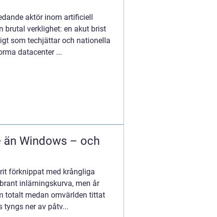
edande aktör inom artificiell
 brutal verklighet: en akut brist
digt som techjättar och nationella
orma datacenter ...
re än Windows – och
rit förknippat med krångliga
rant inlärningskurva, men år
m totalt medan omvärlden tittat
tyngs ner av påtv...