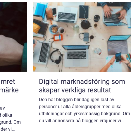
umret
Digital marknadsföring som
umärke
skapar verkliga resultat
Den här bloggen blir dagligen läst av
personer ur alla åldersgrupper med olika
 av
utbildningar och yrkesmässig bakgrund. Om
 olika
du vill annonsera på bloggen erbjuder vi
kgrund. Om
flera möjligheter. Bannerannonser är endast
der vi