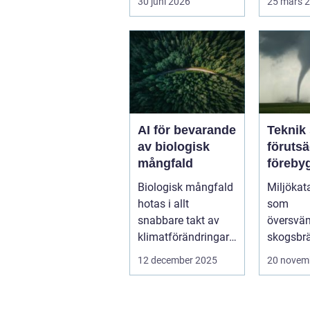
30 juni 2026
25 mars 
cyli...
söker mer
AI för bevarande
Teknik
av biologisk
föruts
mångfald
föreby
miljöka
Biologisk mångfald
Miljökat
i realti
hotas i allt
som
snabbare takt av
översväm
klimatförändringar,
skogsbr
habitatför...
jordskre
12 december 2025
20 novem
miljonta.