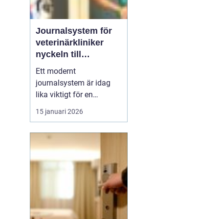
Journalsystem för
veterinärkliniker
nyckeln till
smidigare vardag
Ett modernt
och säkrare vård
journalsystem är idag
lika viktigt för en
veterinärklinik som
15 januari 2026
röntgenutrustning och
operationssal. När vård,
kundkontakt och
administration samlas i
samma digitala flöde blir
arbetet både snabbare
och säkrare. För
djurägaren märks det
som...