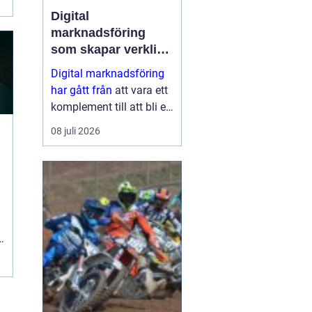
Digital
marknadsföring
som skapar verkliga
resultat
Digital marknadsföring
har gått från
att vara ett
komplement till att bli en
central del i hur företag
08 juli 2026
växer, bygger förtroende
och hittar nya k...
n