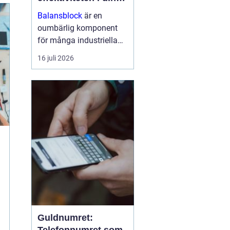
arbetsmiljö
Balansblock
är en
oumbärlig komponent
för många industriella
och hantverksrelaterade
16 juli 2026
miljöer. De hjälper till att
förbättra ergonomin,
minska...
Guldnumret: