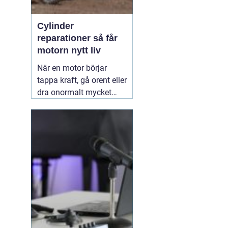
Cylinder
reparationer så får
motorn nytt liv
När en motor börjar
tappa kraft, gå orent eller
dra onormalt mycket
bränsle ligger felet ofta i
cylindern. Slitage, skador
och felaktig beläggning
gör att motorn inte
längre arbetar tätt och
effektivt. Genom
professionella
30 juni
2026