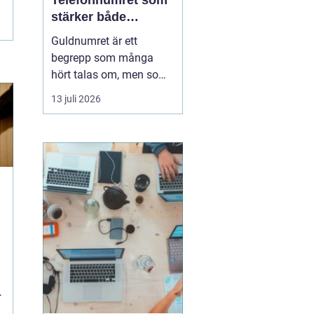
Telefonnumret som
stärker både
varumärke och
Guldnumret är ett
vardag
begrepp som många
hört talas om, men som
färre har funderat
13 juli 2026
igenom strategiskt. Med
ett enkelt, minnesvärt
och ofta symmetriskt
telefonnummer kan
både företag och
privatpersoner göra
kommuni...