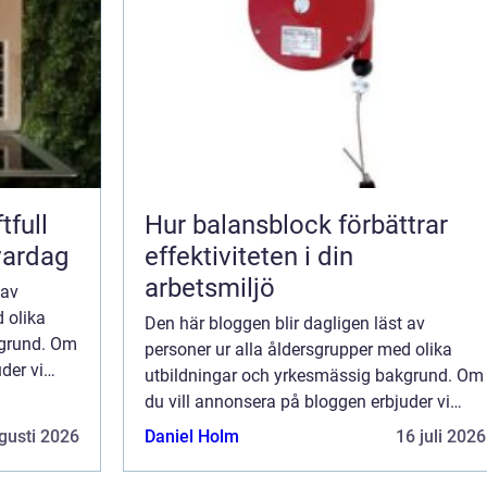
tfull
Hur balansblock förbättrar
vardag
effektiviteten i din
arbetsmiljö
 av
 olika
Den här bloggen blir dagligen läst av
kgrund. Om
personer ur alla åldersgrupper med olika
der vi
utbildningar och yrkesmässig bakgrund. Om
 är endast
du vill annonsera på bloggen erbjuder vi
ktionen
flera möjligheter. Bannerannonser är endast
gusti 2026
Daniel Holm
16 juli 2026
ett av alternativen. Kontakta redaktionen
så...