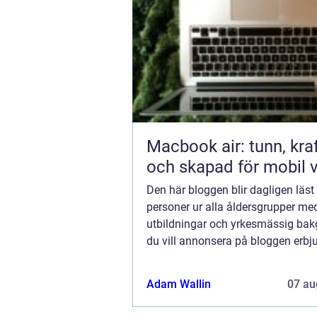
Macbook air: tunn, kraf
och skapad för mobil 
Den här bloggen blir dagligen läst
personer ur alla åldersgrupper med
utbildningar och yrkesmässig ba
du vill annonsera på bloggen erbju
flera möjligheter. Bannerannonser
ett av alternativen. Kontakta reda
Adam Wallin
07 au
så...