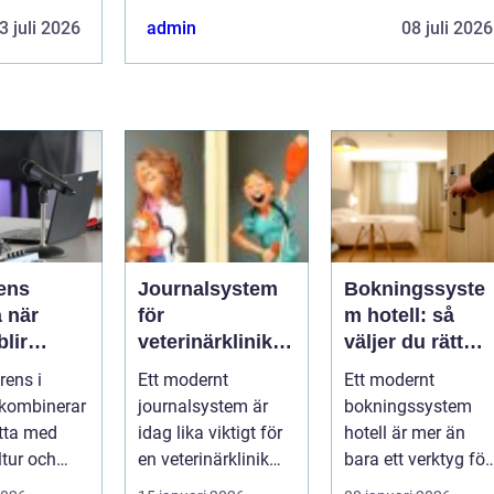
ett av alternativen. Kontakta redaktionen
 är endast
3 juli 2026
admin
08 juli 2026
så...
ktionen
ens
Journalsystem
Bokningssyste
är
för
m hotell: så
lir
veterinärkliniker
väljer du rätt
elser
nyckeln till
lösning för en
rens i
Ett modernt
Ett modernt
smidigare
modern
 kombinerar
journalsystem är
bokningssystem
vardag och
gästupplevelse
tta med
idag lika viktigt för
hotell är mer än
säkrare vård
ltur och
en veterinärklinik
bara ett verktyg för
retag som
som
att fylla rum.