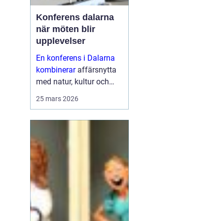
Konferens dalarna
när möten blir
upplevelser
En konferens i Dalarna
kombinerar
affärsnytta
med natur, kultur och
lugn. Företag som söker
25 mars 2026
mer än bara ett
mötesrum väljer ofta
regionen för att skapa
fokus, sammanhållning
och ny energ...