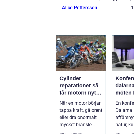
flera möjligheter. Bannerannonser
Alice Pettersson
1
ett av alternativen. Kontakta reda
så...
Cylinder
Konfer
reparationer så
dalarna n
får motorn nytt
möten b
liv
upplev
När en motor börjar
En konfe
tappa kraft, gå orent
Dalarna
eller dra onormalt
affärsny
mycket bränsle
natur, ku
ligger felet ofta i
lugn. Fö