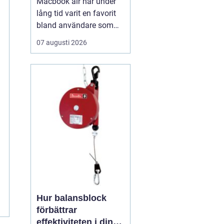
Macbook air har under
lång tid varit en favorit
bland användare som
vill ha en lätt, smidig och
07 augusti 2026
ändå kraftfull dator för
både arbete och fritid. I
den senaste
generationen har apple
tagit steget ännu längre
med sina
egenutvecklade m2, m3,
m4 och m5-c...
Hur balansblock
förbättrar
effektiviteten i din