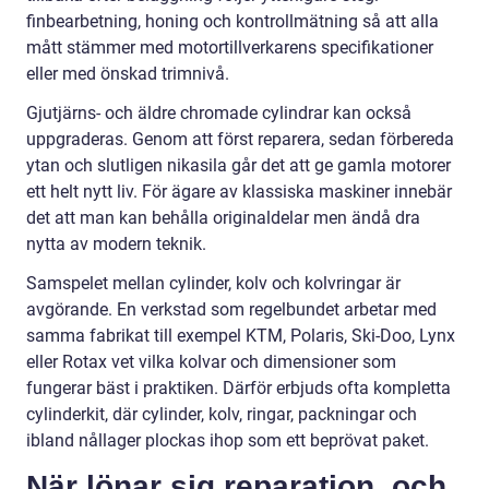
finbearbetning, honing och kontrollmätning så att alla
mått stämmer med motortillverkarens specifikationer
eller med önskad trimnivå.
Gjutjärns- och äldre chromade cylindrar kan också
uppgraderas. Genom att först reparera, sedan förbereda
ytan och slutligen nikasila går det att ge gamla motorer
ett helt nytt liv. För ägare av klassiska maskiner innebär
det att man kan behålla originaldelar men ändå dra
nytta av modern teknik.
Samspelet mellan cylinder, kolv och kolvringar är
avgörande. En verkstad som regelbundet arbetar med
samma fabrikat till exempel KTM, Polaris, Ski-Doo, Lynx
eller Rotax vet vilka kolvar och dimensioner som
fungerar bäst i praktiken. Därför erbjuds ofta kompletta
cylinderkit, där cylinder, kolv, ringar, packningar och
ibland nållager plockas ihop som ett beprövat paket.
När lönar sig reparation, och