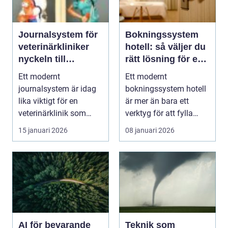
Journalsystem för
Bokningssystem
veterinärkliniker
hotell: så väljer du
nyckeln till
rätt lösning för en
smidigare vardag
modern
Ett modernt
Ett modernt
och säkrare vård
gästupplevelse
journalsystem är idag
bokningssystem hotell
lika viktigt för en
är mer än bara ett
veterinärklinik som
verktyg för att fylla
röntgenutrustning och
rum. F&oum...
15 januari 2026
08 januari 2026
oper...
AI för bevarande
Teknik som