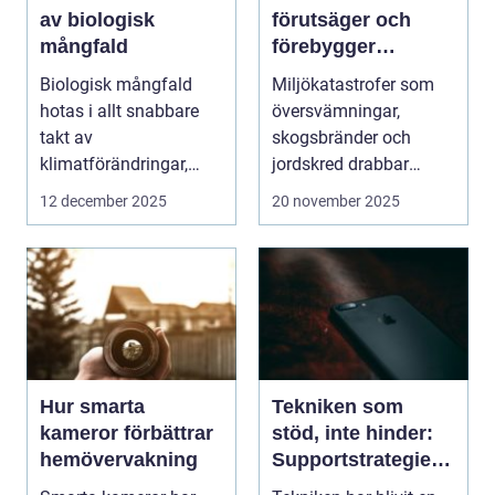
av biologisk
förutsäger och
mångfald
förebygger
miljökatastrofer i
Biologisk mångfald
Miljökatastrofer som
realtid
hotas i allt snabbare
översvämningar,
takt av
skogsbränder och
klimatförändringar,
jordskred drabbar
habitatför...
miljonta...
12 december 2025
20 november 2025
Hur smarta
Tekniken som
kameror förbättrar
stöd, inte hinder:
hemövervakning
Supportstrategier
för seniorer