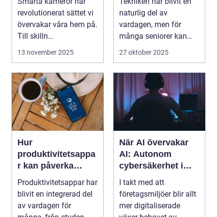
Smarta kameror har
Tekniken har blivit en
revolutionerat sättet vi
naturlig del av
övervakar våra hem på.
vardagen, men för
Till skilln...
många seniorer kan
smartphones, ...
13 november 2025
27 oktober 2025
Hur
När AI övervakar
produktivitetsappa
AI: Autonom
r kan påverka
cybersäkerhet i
mental hälsa –
företagsmiljöer
Produktivitetsappar har
I takt med att
både positivt och
blivit en integrerad del
företagsmiljöer blir allt
negativt
av vardagen för
mer digitaliserade