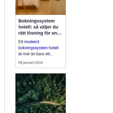
Bokningssystem
hotell: så väljer du
rätt lösning för en
modern
Ett
modernt
gästupplevelse
bokningssystem hotell
är
mer än bara ett
verktyg för att fylla rum.
08 januari 2026
För många anläggningar
är systemet navet i hela
verksamheten. När
bokni...