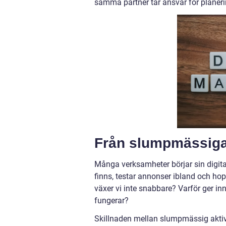
samma partner tar ansvar för planerin
Från slumpmässiga i
Många verksamheter börjar sin digita
finns, testar annonser ibland och hopp
växer vi inte snabbare? Varför ger in
fungerar?
Skillnaden mellan slumpmässig aktivit