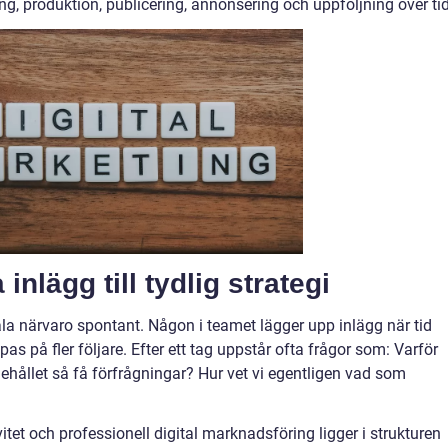
g, produktion, publicering, annonsering och uppföljning över tid
nlägg till tydlig strategi
la närvaro spontant. Någon i teamet lägger upp inlägg när tid
as på fler följare. Efter ett tag uppstår ofta frågor som: Varför
nehållet så få förfrågningar? Hur vet vi egentligen vad som
et och professionell digital marknadsföring ligger i strukturen