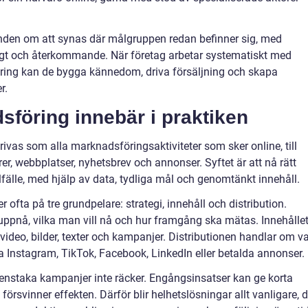
unden om att synas där målgruppen redan befinner sig, med
digt och återkommande. När företag arbetar systematiskt med
ering kan de bygga kännedom, driva försäljning och skapa
r.
sföring innebär i praktiken
ivas som alla marknadsföringsaktiviteter som sker online, till
r, webbplatser, nyhetsbrev och annonser. Syftet är att nå rätt
llfälle, med hjälp av data, tydliga mål och genomtänkt innehåll.
ofta på tre grundpelare: strategi, innehåll och distribution.
l uppnå, vilka man vill nå och hur framgång ska mätas. Innehållet
deo, bilder, texter och kampanjer. Distributionen handlar om va
ia Instagram, TikTok, Facebook, LinkedIn eller betalda annonser.
enstaka kampanjer inte räcker. Engångsinsatser kan ge korta
örsvinner effekten. Därför blir helhetslösningar allt vanligare, 