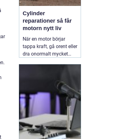
å
Cylinder
reparationer så får
motorn nytt liv
gar
När en motor börjar
tappa kraft, gå orent eller
dra onormalt mycket
bränsle ligger felet ofta i
en.
cylindern. Slitage, skador
och felaktig beläggning
n
gör att motorn inte
längre arbetar tätt och
effektivt. Genom
professionella
30 juni
2026
t