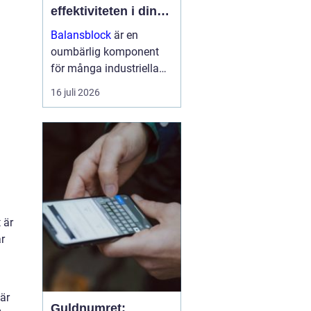
effektiviteten i din
arbetsmiljö
Balansblock
är en
oumbärlig komponent
för många industriella
och hantverksrelaterade
16 juli 2026
miljöer. De hjälper till att
förbättra ergonomin,
minska...
 är
r
där
Guldnumret: