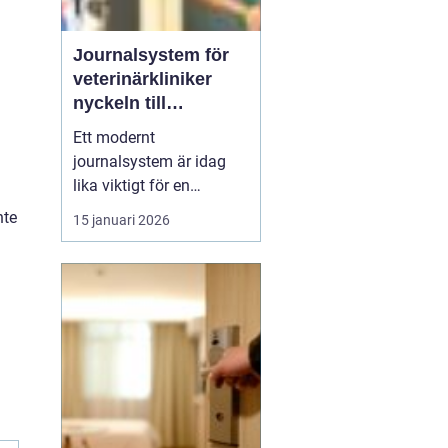
Journalsystem för
veterinärkliniker
nyckeln till
smidigare vardag
Ett modernt
och säkrare vård
journalsystem är idag
lika viktigt för en
veterinärklinik som
nte
15 januari 2026
röntgenutrustning och
operationssal. När vård,
kundkontakt och
administration samlas i
samma digitala flöde blir
arbetet både snabbare
och säkrare. För
djurägaren märks det
som...