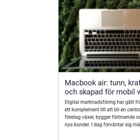
Macbook air: tunn, kraf
och skapad för mobil 
Digital marknadsföring har gått fr
ett komplement till att bli en centra
företag växer, bygger förtroende oc
nya kunder. I dag förväntar sig m
att kunna upptäck...