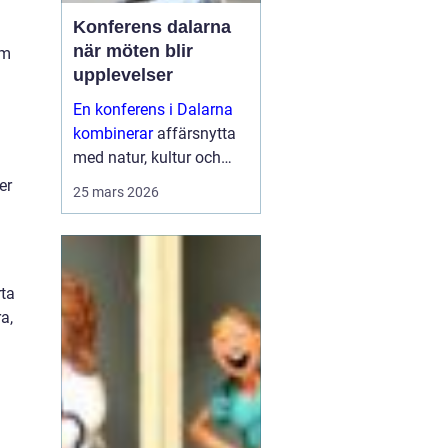
Konferens dalarna
när möten blir
om
upplevelser
En konferens i Dalarna
kombinerar
affärsnytta
med natur, kultur och
lugn. Företag som söker
er
25 mars 2026
mer än bara ett
mötesrum väljer ofta
regionen för att skapa
fokus, sammanhållning
rta
och ny energ...
a,