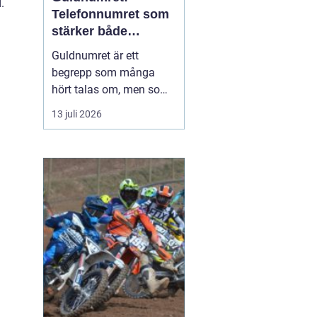
.
Telefonnumret som
stärker både
varumärke och
Guldnumret är ett
vardag
begrepp som många
hört talas om, men som
färre har funderat
13 juli 2026
igenom strategiskt. Med
ett enkelt, minnesvärt
och ofta symmetriskt
telefonnummer kan
både företag och
privatpersoner göra
kommuni...