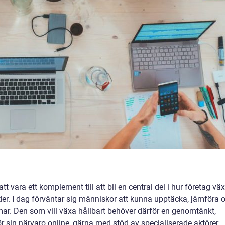
att vara ett komplement till att bli en central del i hur företag väx
der. I dag förväntar sig människor att kunna upptäcka, jämföra 
mar. Den som vill växa hållbart behöver därför en genomtänkt,
för sin närvaro online, gärna med stöd av specialiserade aktörer