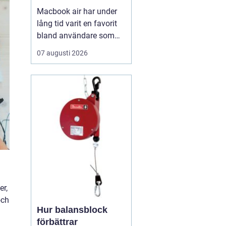
Macbook air har under
lång tid varit en favorit
bland användare som
vill ha en lätt, smidig och
07 augusti 2026
ändå kraftfull dator för
både arbete och fritid. I
den senaste
generationen har apple
tagit steget ännu längre
med sina
egenutvecklade m2, m3,
m4 och m5-c...
er,
och
Hur balansblock
förbättrar