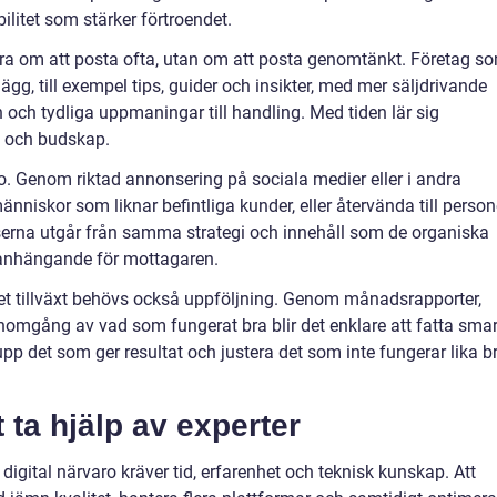
litet som stärker förtroendet.
ara om att posta ofta, utan om att posta genomtänkt. Företag s
g, till exempel tips, guider och insikter, med mer säljdrivande
och tydliga uppmaningar till handling. Med tiden lär sig
n och budskap.
. Genom riktad annonsering på sociala medier eller i andra
nniskor som liknar befintliga kunder, eller återvända till person
serna utgår från samma strategi och innehåll som de organiska
anhängande för mottagaren.
kret tillväxt behövs också uppföljning. Genom månadsrapporter,
nomgång av vad som fungerat bra blir det enklare att fatta sma
pp det som ger resultat och justera det som inte fungerar lika br
t ta hjälp av experter
ll digital närvaro kräver tid, erfarenhet och teknisk kunskap. Att