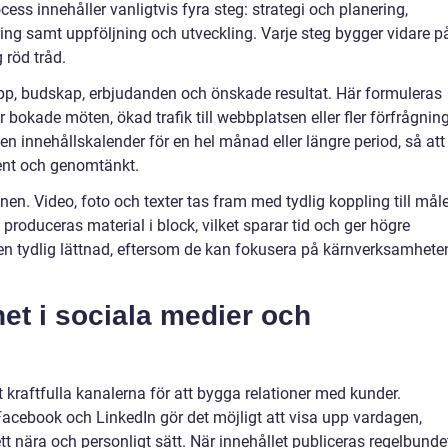
s innehåller vanligtvis fyra steg: strategi och planering,
ing samt uppföljning och utveckling. Varje steg bygger vidare p
 röd tråd.
pp, budskap, erbjudanden och önskade resultat. Här formuleras
r bokade möten, ökad trafik till webbplatsen eller fler förfrågnin
en innehållskalender för en hel månad eller längre period, så att
ent och genomtänkt.
nen. Video, foto och texter tas fram med tydlig koppling till mål
nd produceras material i block, vilket sparar tid och ger högre
a en tydlig lättnad, eftersom de kan fokusera på kärnverksamhete
et i sociala medier och
 kraftfulla kanalerna för att bygga relationer med kunder.
acebook och LinkedIn gör det möjligt att visa upp vardagen,
tt nära och personligt sätt. När innehållet publiceras regelbunde