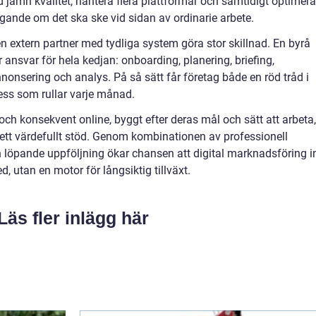
d jämn kvalitet, hantera flera plattformar och samtidigt optimera
gande om det ska ske vid sidan av ordinarie arbete.
n extern partner med tydliga system göra stor skillnad. En byrå
ansvar för hela kedjan: onboarding, planering, briefing,
nnonsering och analys. På så sätt får företag både en röd tråd i
ss som rullar varje månad.
och konsekvent online, byggt efter deras mål och sätt att arbeta,
ett värdefullt stöd. Genom kombinationen av professionell
h löpande uppföljning ökar chansen att digital marknadsföring i
 utan en motor för långsiktig tillväxt.
Läs fler inlägg här