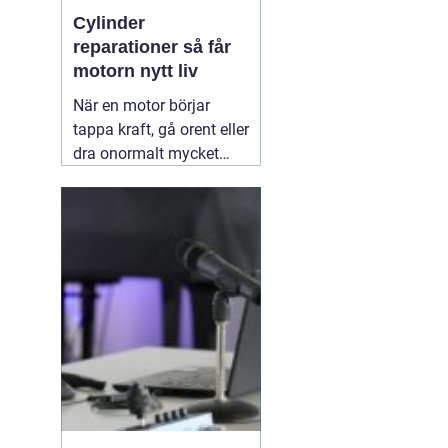
Cylinder
reparationer så får
motorn nytt liv
När en motor börjar
tappa kraft, gå orent eller
dra onormalt mycket
bränsle ligger felet ofta i
cylindern. Slitage, skador
och felaktig beläggning
gör att motorn inte
längre arbetar tätt och
effektivt. Genom
professionella
30 juni
2026