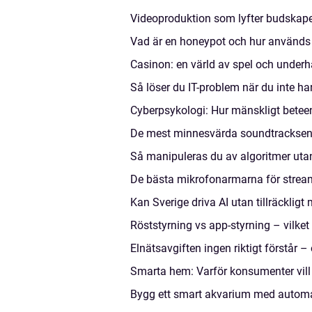
Videoproduktion som lyfter budskap
Vad är en honeypot och hur används
Casinon: en värld av spel och underh
Så löser du IT-problem när du inte ha
Cyberpsykologi: Hur mänskligt betee
De mest minnesvärda soundtracksen 
Så manipuleras du av algoritmer utan
De bästa mikrofonarmarna för strea
Kan Sverige driva AI utan tillräckligt
Röststyrning vs app-styrning – vilke
Elnätsavgiften ingen riktigt förstår 
Smarta hem: Varför konsumenter vill 
Bygg ett smart akvarium med automa