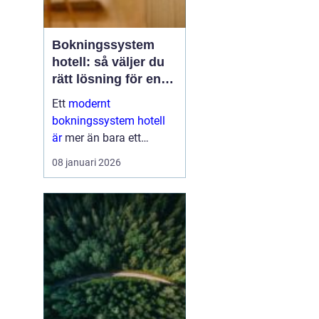
Bokningssystem
hotell: så väljer du
rätt lösning för en
modern
Ett
modernt
gästupplevelse
bokningssystem hotell
är
mer än bara ett
verktyg för att fylla rum.
08 januari 2026
För många anläggningar
är systemet navet i hela
verksamheten. När
bokni...