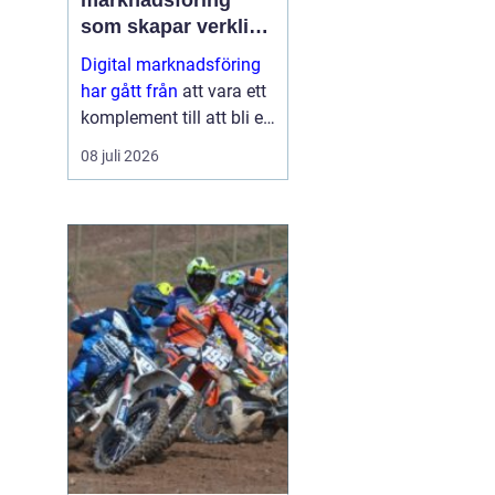
marknadsföring
som skapar verkliga
resultat
Digital marknadsföring
har gått från
att vara ett
komplement till att bli en
central del i hur företag
08 juli 2026
växer, bygger förtroende
och hittar nya k...