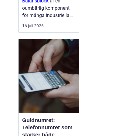
Balansblock
är en
oumbärlig komponent
för många industriella
och hantverksrelaterade
16 juli 2026
miljöer. De hjälper till att
förbättra ergonomin,
minska...
Guldnumret:
Telefonnumret som
stärker både