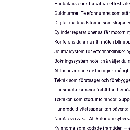
Hur balansblock förbättrar effektivite
Guldnumret: Telefonnumret som stär
Digital marknadsföring som skapar ve
Cylinder reparationer så får motorn ny
Konferens dalarna när möten blir upp
Journalsystem för veterinärkliniker n
Bokningssystem hotell: så väljer du 
AI för bevarande av biologisk mångf
Teknik som förutsäger och förebygger 
Hur smarta kameror förbättrar hemö
Tekniken som stöd, inte hinder: Suppo
Hur produktivitetsappar kan påverka 
När AI övervakar AI: Autonom cybersä
Kvinnorna som kodade framtiden – e