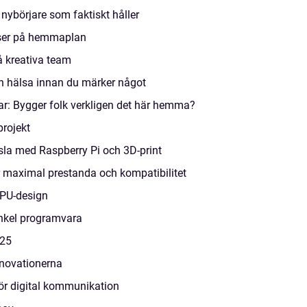
 nybörjare som faktiskt håller
lser på hemmaplan
å kreativa team
n hälsa innan du märker något
r: Bygger folk verkligen det här hemma?
projekt
sla med Raspberry Pi och 3D-print
r maximal prestanda och kompatibilitet
CPU-design
nkel programvara
025
nnovationerna
för digital kommunikation