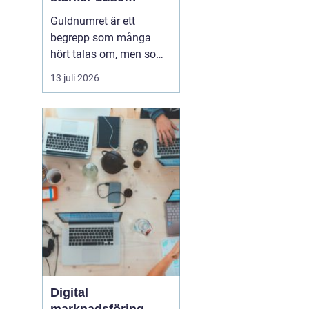
varumärke och
Guldnumret är ett
vardag
begrepp som många
hört talas om, men som
färre har funderat
13 juli 2026
igenom strategiskt. Med
ett enkelt, minnesvärt
och ofta symmetriskt
telefonnummer kan
både företag och
privatpersoner göra
kommuni...
Digital