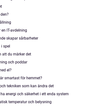
et
 den?
ållning
r en IT-avdelning
nde skapar sårbarheter
i spel
 att du märker det
ming och poddar
 med el?
t är smartast för hemmet?
– och tekniken som kan ändra det
ha energi och säkerhet i ett enda system
tisk temperatur och belysning