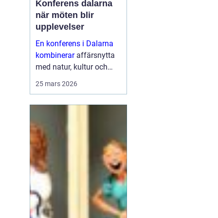
Konferens dalarna
när möten blir
upplevelser
En konferens i Dalarna
kombinerar
affärsnytta
med natur, kultur och
lugn. Företag som söker
25 mars 2026
mer än bara ett
mötesrum väljer ofta
regionen för att skapa
fokus, sammanhållning
och ny energ...