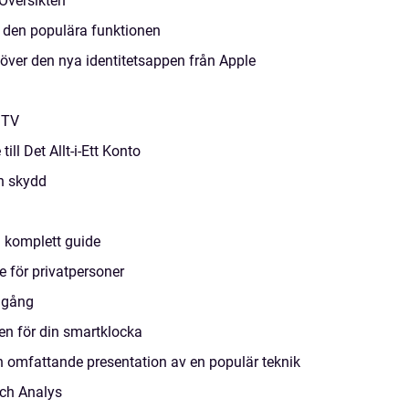
Översikten
v den populära funktionen
 över den nya identitetsappen från Apple
 TV
ll Det Allt-i-Ett Konto
ch skydd
 komplett guide
 för privatpersoner
omgång
en för din smartklocka
h omfattande presentation av en populär teknik
och Analys