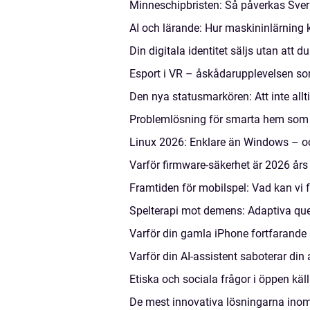
Minneschipbristen: Så påverkas Sver
AI och lärande: Hur maskininlärning 
Din digitala identitet säljs utan att du
Esport i VR – åskådarupplevelsen som
Den nya statusmarkören: Att inte all
Problemlösning för smarta hem som pl
Linux 2026: Enklare än Windows – oc
Varför firmware-säkerhet är 2026 års
Framtiden för mobilspel: Vad kan vi 
Spelterapi mot demens: Adaptiva qu
Varför din gamla iPhone fortfarande 
Varför din AI-assistent saboterar di
Etiska och sociala frågor i öppen kä
De mest innovativa lösningarna ino