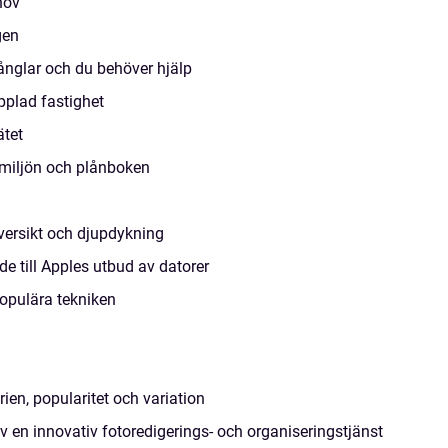
hov
gen
ånglar och du behöver hjälp
pplad fastighet
ätet
 miljön och plånboken
översikt och djupdykning
e till Apples utbud av datorer
populära tekniken
ien, popularitet och variation
v en innovativ fotoredigerings- och organiseringstjänst