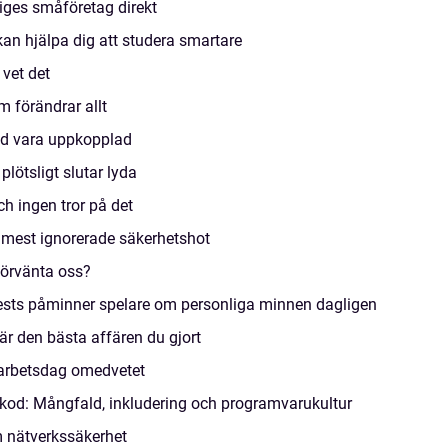
iges småföretag direkt
kan hjälpa dig att studera smartare
 vet det
 förändrar allt
tid vara uppkopplad
ötsligt slutar lyda
h ingen tror på det
 mest ignorerade säkerhetshot
förvänta oss?
ests påminner spelare om personliga minnen dagligen
är den bästa affären du gjort
n arbetsdag omedvetet
llkod: Mångfald, inkludering och programvarukultur
m nätverkssäkerhet