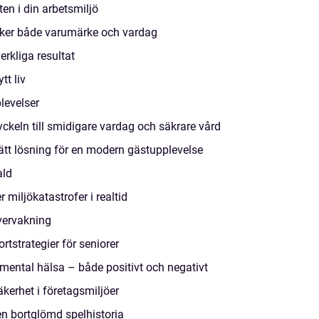
ten i din arbetsmiljö
ker både varumärke och vardag
rkliga resultat
tt liv
levelser
yckeln till smidigare vardag och säkrare vård
rätt lösning för en modern gästupplevelse
ald
miljökatastrofer i realtid
vervakning
rtstrategier för seniorer
mental hälsa – både positivt och negativt
kerhet i företagsmiljöer
n bortglömd spelhistoria