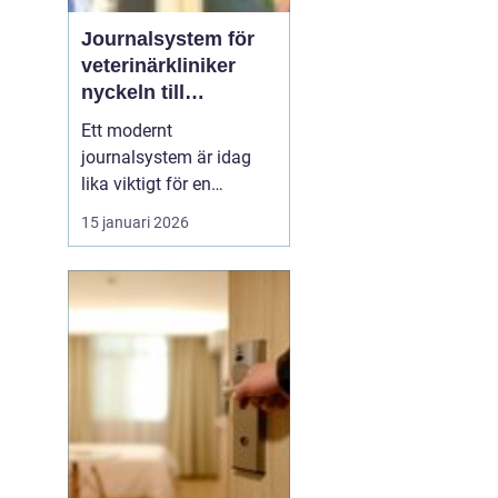
Journalsystem för
veterinärkliniker
nyckeln till
smidigare vardag
Ett modernt
och säkrare vård
g
journalsystem är idag
lika viktigt för en
veterinärklinik som
15 januari 2026
röntgenutrustning och
operationssal. När vård,
kundkontakt och
administration samlas i
samma digitala flöde blir
arbetet både snabbare
och säkrare. För
djurägaren märks det
som...