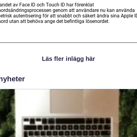
randet av Face ID och Touch ID har förenklat
nordsändringsprocessen genom att användare nu kan använda
trisk autentisering för att snabbt och säkert ändra sina Apple I
nord utan att behöva ange det befintliga lösenordet.
Läs fler inlägg här
 nyheter