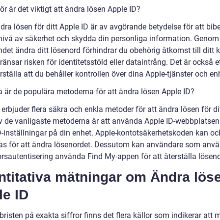
ör är det viktigt att ändra lösen Apple ID?
dra lösen för ditt Apple ID är av avgörande betydelse för att bib
nivå av säkerhet och skydda din personliga information. Genom 
det ändra ditt lösenord förhindrar du obehörig åtkomst till ditt 
änsar risken för identitetsstöld eller dataintrång. Det är också et
rställa att du behåller kontrollen över dina Apple-tjänster och en
ka är de populära metoderna för att ändra lösen Apple ID?
erbjuder flera säkra och enkla metoder för att ändra lösen för di
av de vanligaste metoderna är att använda Apple ID-webbplatsen 
D-inställningar på din enhet. Apple-kontotsäkerhetskoden kan o
s för att ändra lösenordet. Dessutom kan användare som anvä
orsautentisering använda Find My-appen för att återställa löseno
ntitativa mätningar om Ändra lös
le ID
bristen på exakta siffror finns det flera källor som indikerar att