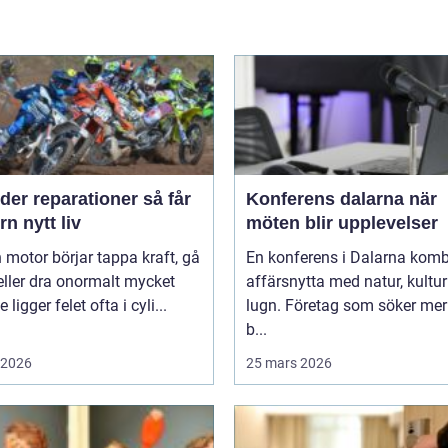
er reparationer så får
Konferens dalarna när
n nytt liv
möten blir upplevelser
 motor börjar tappa kraft, gå
En konferens i Dalarna komb
eller dra onormalt mycket
affärsnytta med natur, kultu
 ligger felet ofta i cyli...
lugn. Företag som söker mer
b...
i 2026
25 mars 2026