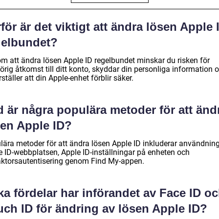
för är det viktigt att ändra lösen Apple 
gelbundet?
m att ändra lösen Apple ID regelbundet minskar du risken för
rig åtkomst till ditt konto, skyddar din personliga information 
ställer att din Apple-enhet förblir säker.
 är några populära metoder för att änd
sen Apple ID?
lära metoder för att ändra lösen Apple ID inkluderar användnin
e ID-webbplatsen, Apple ID-inställningar på enheten och
aktorsautentisering genom Find My-appen.
ka fördelar har införandet av Face ID o
uch ID för ändring av lösen Apple ID?