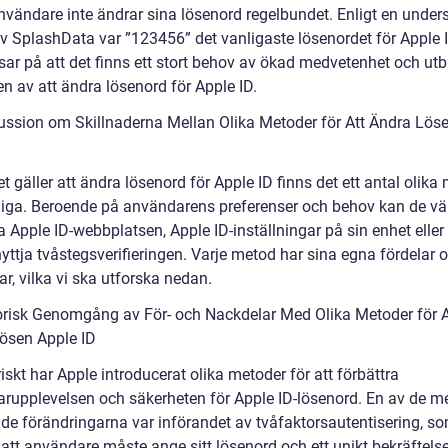
nvändare inte ändrar sina lösenord regelbundet. Enligt en under
av SplashData var ”123456” det vanligaste lösenordet för Apple 
sar på att det finns ett stort behov av ökad medvetenhet och utb
n av att ändra lösenord för Apple ID.
ussion om Skillnaderna Mellan Olika Metoder för Att Ändra Lös
t gäller att ändra lösenord för Apple ID finns det ett antal olika
gliga. Beroende på användarens preferenser och behov kan de väl
Apple ID-webbplatsen, Apple ID-inställningar på sin enhet eller t
yttja tvåstegsverifieringen. Varje metod har sina egna fördelar 
r, vilka vi ska utforska nedan.
orisk Genomgång av För- och Nackdelar Med Olika Metoder för A
ösen Apple ID
iskt har Apple introducerat olika metoder för att förbättra
rupplevelsen och säkerheten för Apple ID-lösenord. En av de m
de förändringarna var införandet av tvåfaktorsautentisering, s
 att användare måste ange sitt lösenord och ett unikt bekräftels