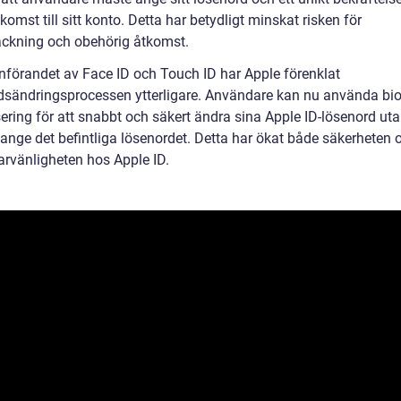
tkomst till sitt konto. Detta har betydligt minskat risken för
ckning och obehörig åtkomst.
nförandet av Face ID och Touch ID har Apple förenklat
dsändringsprocessen ytterligare. Användare kan nu använda bi
ering för att snabbt och säkert ändra sina Apple ID-lösenord uta
ange det befintliga lösenordet. Detta har ökat både säkerheten 
rvänligheten hos Apple ID.