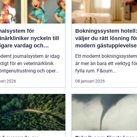
nalsystem för
Bokningssystem hotell:
kliniker nyckeln till
väljer du rätt lösning fö
igare vardag och
modern gästupplevelse
are vård
dernt journalsystem är idag
Ett modernt bokningssystem 
ktigt för en veterinärklinik
är mer än bara ett verktyg för
ntgenutrustning och oper...
fylla rum. F&oum...
uari 2026
08 januari 2026