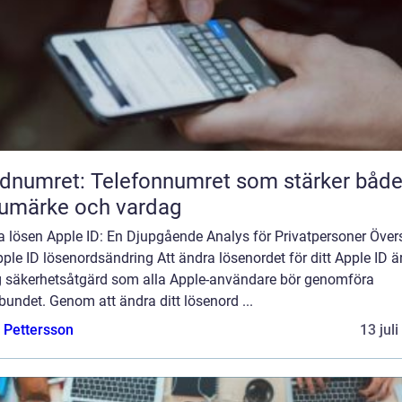
dnumret: Telefonnumret som stärker båd
umärke och vardag
a lösen Apple ID: En Djupgående Analys för Privatpersoner Övers
ple ID lösenordsändring Att ändra lösenordet för ditt Apple ID ä
ig säkerhetsåtgärd som alla Apple-användare bör genomföra
bundet. Genom att ändra ditt lösenord ...
e Pettersson
13 jul