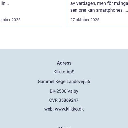
lln...
av vardagen, men för mång
seniorer kan smartphones, ...
ember 2025
27 oktober 2025
Adress
web:
www.klikko.dk