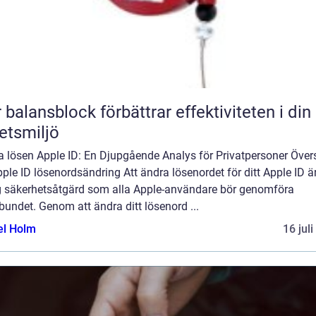
 balansblock förbättrar effektiviteten i din
etsmiljö
a lösen Apple ID: En Djupgående Analys för Privatpersoner Övers
ple ID lösenordsändring Att ändra lösenordet för ditt Apple ID ä
ig säkerhetsåtgärd som alla Apple-användare bör genomföra
bundet. Genom att ändra ditt lösenord ...
el Holm
16 jul