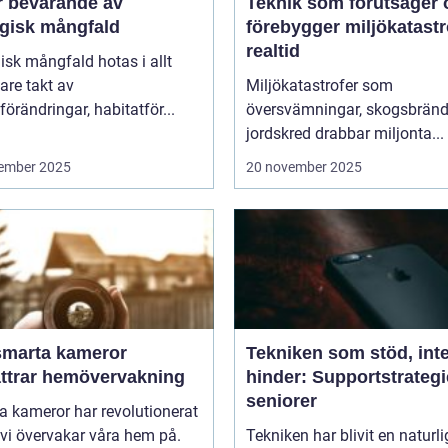
r bevarande av
Teknik som förutsäger 
ogisk mångfald
förebygger miljökatastro
realtid
isk mångfald hotas i allt
are takt av
Miljökatastrofer som
förändringar, habitatför...
översvämningar, skogsbränd
jordskred drabbar miljonta...
ember 2025
20 november 2025
smarta kameror
Tekniken som stöd, int
ättrar hemövervakning
hinder: Supportstrategi
seniorer
 kameror har revolutionerat
 vi övervakar våra hem på.
Tekniken har blivit en naturli