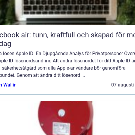
book air: tunn, kraftfull och skapad för m
rdag
a lösen Apple ID: En Djupgående Analys för Privatpersoner Övers
ple ID lösenordsändring Att ändra lösenordet för ditt Apple ID ä
ig säkerhetsåtgärd som alla Apple-användare bör genomföra
bundet. Genom att ändra ditt lösenord ...
 Wallin
07 augusti