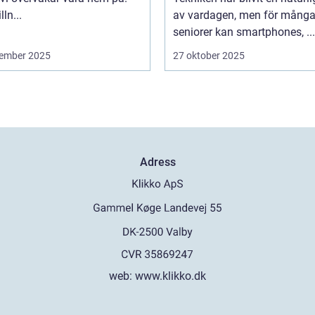
lln...
av vardagen, men för mång
seniorer kan smartphones, ...
ember 2025
27 oktober 2025
Adress
web:
www.klikko.dk