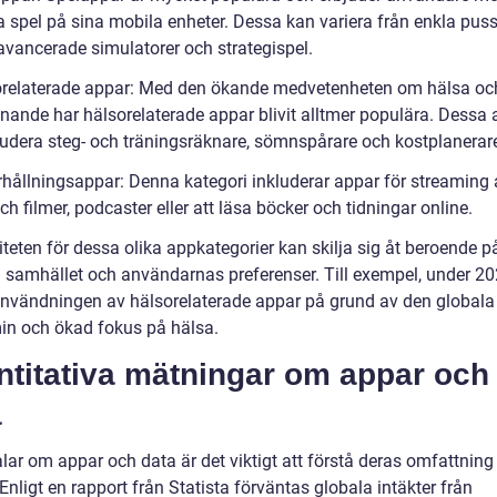
a spel på sina mobila enheter. Dessa kan variera från enkla puss
 avancerade simulatorer och strategispel.
orelaterade appar: Med den ökande medvetenheten om hälsa oc
nnande har hälsorelaterade appar blivit alltmer populära. Dessa
ludera steg- och träningsräknare, sömnspårare och kostplanerar
rhållningsappar: Denna kategori inkluderar appar för streaming 
h filmer, podcaster eller att läsa böcker och tidningar online.
teten för dessa olika appkategorier kan skilja sig åt beroende p
 i samhället och användarnas preferenser. Till exempel, under 2
nvändningen av hälsorelaterade appar på grund av den globala
n och ökad fokus på hälsa.
ntitativa mätningar om appar och
a
alar om appar och data är det viktigt att förstå deras omfattning
. Enligt en rapport från Statista förväntas globala intäkter från