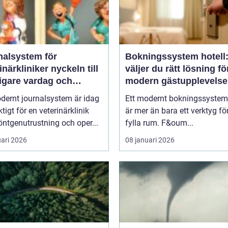
nalsystem för
Bokningssystem hotell:
kliniker nyckeln till
väljer du rätt lösning fö
igare vardag och
modern gästupplevelse
are vård
dernt journalsystem är idag
Ett modernt bokningssystem 
ktigt för en veterinärklinik
är mer än bara ett verktyg för
ntgenutrustning och oper...
fylla rum. F&oum...
uari 2026
08 januari 2026