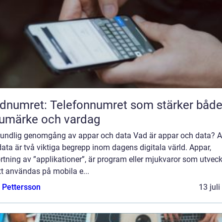
dnumret: Telefonnumret som stärker båd
umärke och vardag
rundlig genomgång av appar och data Vad är appar och data? 
ata är två viktiga begrepp inom dagens digitala värld. Appar,
rtning av ”applikationer”, är program eller mjukvaror som utveck
tt användas på mobila e...
e Pettersson
13 jul