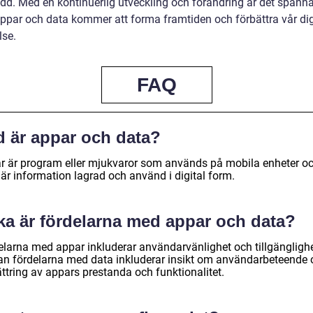
dd. Med en kontinuerlig utveckling och förändring är det spänn
appar och data kommer att forma framtiden och förbättra vår dig
lse.
FAQ
d är appar och data?
r är program eller mjukvaror som används på mobila enheter o
är information lagrad och använd i digital form.
lka är fördelarna med appar och data?
elarna med appar inkluderar användarvänlighet och tillgänglighe
n fördelarna med data inkluderar insikt om användarbeteende 
ttring av appars prestanda och funktionalitet.