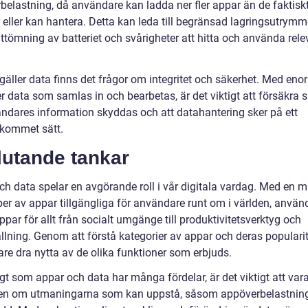
belastning, då användare kan ladda ner fler appar än de faktisk
 eller kan hantera. Detta kan leda till begränsad lagringsutrymm
ttömning av batteriet och svårigheter att hitta och använda rel
 gäller data finns det frågor om integritet och säkerhet. Med en
 data som samlas in och bearbetas, är det viktigt att försäkra 
ändares information skyddas och att datahantering sker på ett
kommet sätt.
lutande tankar
ch data spelar en avgörande roll i vår digitala vardag. Med en 
per av appar tillgängliga för användare runt om i världen, använ
par för allt från socialt umgänge till produktivitetsverktyg och
llning. Genom att förstå kategorier av appar och deras populari
re dra nytta av de olika funktioner som erbjuds.
gt som appar och data har många fördelar, är det viktigt att var
n om utmaningarna som kan uppstå, såsom appöverbelastnin