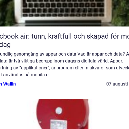
book air: tunn, kraftfull och skapad för m
rdag
rundlig genomgång av appar och data Vad är appar och data? 
ata är två viktiga begrepp inom dagens digitala värld. Appar,
rtning av ”applikationer”, är program eller mjukvaror som utveck
tt användas på mobila e...
 Wallin
07 augusti