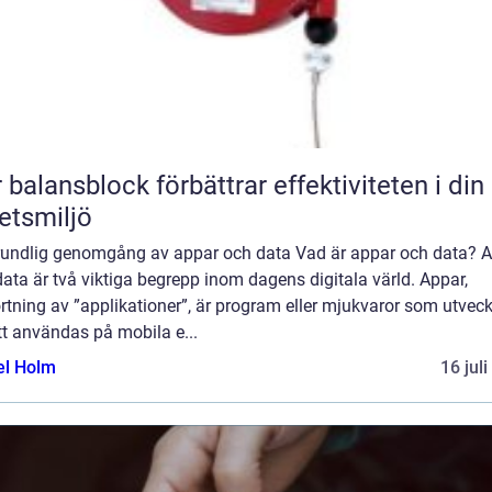
 balansblock förbättrar effektiviteten i din
etsmiljö
rundlig genomgång av appar och data Vad är appar och data? 
ata är två viktiga begrepp inom dagens digitala värld. Appar,
rtning av ”applikationer”, är program eller mjukvaror som utveck
tt användas på mobila e...
el Holm
16 jul