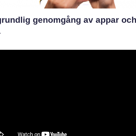
grundlig genomgång av appar oc
a