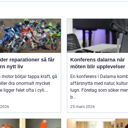
er reparationer så får
Konferens dalarna när
n nytt liv
möten blir upplevelser
 motor börjar tappa kraft, gå
En konferens i Dalarna komb
eller dra onormalt mycket
affärsnytta med natur, kultu
 ligger felet ofta i cyli...
lugn. Företag som söker mer
b...
i 2026
25 mars 2026