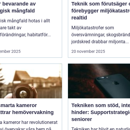
r bevarande av
Teknik som förutsäger 
ogisk mångfald
förebygger miljökatastro
realtid
isk mångfald hotas i allt
are takt av
Miljökatastrofer som
förändringar, habitatför...
översvämningar, skogsbränd
jordskred drabbar miljonta...
ember 2025
20 november 2025
smarta kameror
Tekniken som stöd, int
ättrar hemövervakning
hinder: Supportstrategi
seniorer
 kameror har revolutionerat
 vi övervakar våra hem på.
Tekniken har blivit en naturli