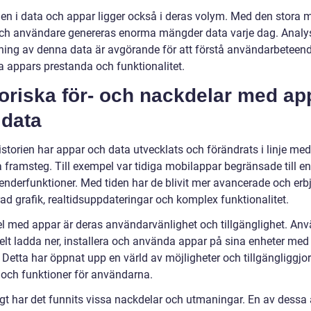
den i data och appar ligger också i deras volym. Med den stora
ch användare genereras enorma mängder data varje dag. Analy
ning av denna data är avgörande för att förstå användarbeteen
a appars prestanda och funktionalitet.
oriska för- och nackdelar med ap
 data
storien har appar och data utvecklats och förändrats i linje med
 framsteg. Till exempel var tidiga mobilappar begränsade till en
lenderfunktioner. Med tiden har de blivit mer avancerade och erb
ad grafik, realtidsuppdateringar och komplex funktionalitet.
el med appar är deras användarvänlighet och tillgänglighet. An
elt ladda ner, installera och använda appar på sina enheter med
. Detta har öppnat upp en värld av möjligheter och tillgängliggjor
r och funktioner för användarna.
gt har det funnits vissa nackdelar och utmaningar. En av dessa 