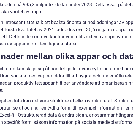
naden nå 935,2 miljarder dollar under 2023. Detta visar på det 
ska värdet av appar.
 intressant statistik att beakta är antalet nedladdningar av app
et första kvartalet av 2021 laddades över 30,6 miljarder appar n
sett. Detta indikerar den kontinuerliga tillväxten av appanvändn
sen av appar inom den digitala sfären.
lnader mellan olika appar och dat
h data kan skilja sig åt när det gäller deras syfte och funktioner.
 kan sociala medieappar bidra till att bygga och underhålla rela
 medan produktivitetsappar hjälper användare att organisera sin 
r.
gäller data kan det vara strukturerat eller ostrukturerat. Struktur
organiserat och har en tydlig form, till exempel information i en 
n Excel-fil. Ostrukturerad data å andra sidan, är osammanhängan
en specifik form, såsom information på sociala medieplattformar