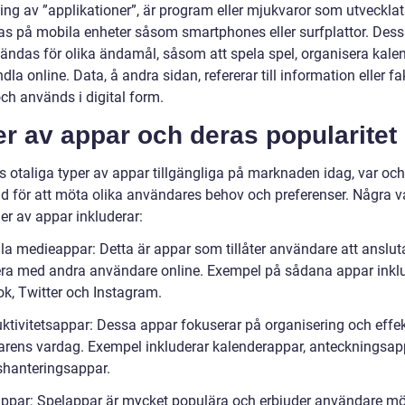
ing av ”applikationer”, är program eller mjukvaror som utvecklats
s på mobila enheter såsom smartphones eller surfplattor. Des
ändas för olika ändamål, såsom att spela spel, organisera kale
ndla online. Data, å andra sidan, refererar till information eller 
ch används i digital form.
r av appar och deras popularitet
s otaliga typer av appar tillgängliga på marknaden idag, var och
d för att möta olika användares behov och preferenser. Några v
er av appar inkluderar:
ala medieappar: Detta är appar som tillåter användare att anslut
era med andra användare online. Exempel på sådana appar inkl
k, Twitter och Instagram.
ktivitetsappar: Dessa appar fokuserar på organisering och effekt
rens vardag. Exempel inkluderar kalenderappar, anteckningsap
shanteringsappar.
appar: Spelappar är mycket populära och erbjuder användare mö