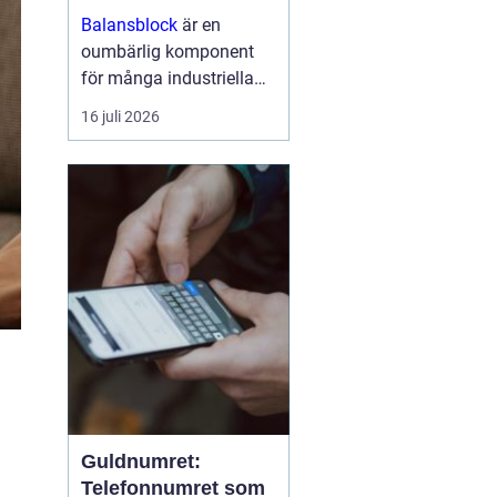
arbetsmiljö
Balansblock
är en
oumbärlig komponent
för många industriella
och hantverksrelaterade
16 juli 2026
miljöer. De hjälper till att
förbättra ergonomin,
minska...
Guldnumret:
Telefonnumret som