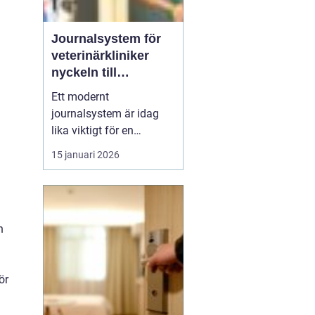
Journalsystem för
veterinärkliniker
nyckeln till
smidigare vardag
Ett modernt
och säkrare vård
journalsystem är idag
lika viktigt för en
veterinärklinik som
15 januari 2026
röntgenutrustning och
operationssal. När vård,
kundkontakt och
administration samlas i
h
samma digitala flöde blir
arbetet både snabbare
och säkrare. För
ör
djurägaren märks det
som...