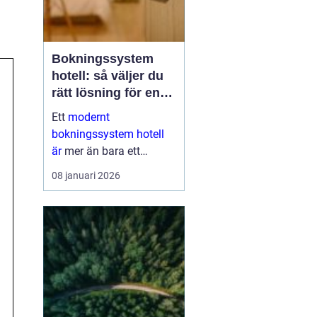
Bokningssystem
hotell: så väljer du
rätt lösning för en
modern
Ett
modernt
gästupplevelse
bokningssystem hotell
är
mer än bara ett
verktyg för att fylla rum.
08 januari 2026
För många anläggningar
är systemet navet i hela
verksamheten. När
bokni...