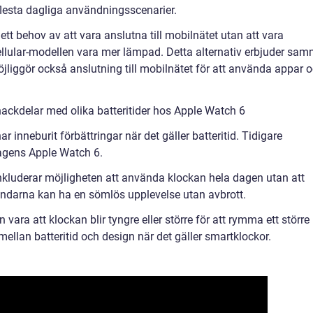
 flesta dagliga användningsscenarier.
ett behov av att vara anslutna till mobilnätet utan att vara
llular-modellen vara mer lämpad. Detta alternativ erbjuder sa
liggör också anslutning till mobilnätet för att använda appar 
ackdelar med olika batteritider hos Apple Watch 6
 inneburit förbättringar när det gäller batteritid. Tidigare
dagens Apple Watch 6.
inkluderar möjligheten att använda klockan hela dagen utan att
ändarna kan ha en sömlös upplevelse utan avbrott.
vara att klockan blir tyngre eller större för att rymma ett större
 mellan batteritid och design när det gäller smartklockor.