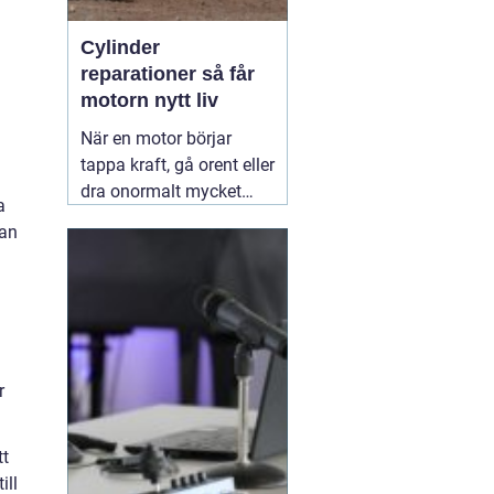
Cylinder
reparationer så får
motorn nytt liv
När en motor börjar
tappa kraft, gå orent eller
dra onormalt mycket
a
bränsle ligger felet ofta i
kan
cylindern. Slitage, skador
och felaktig beläggning
gör att motorn inte
längre arbetar tätt och
effektivt. Genom
professionella
30 juni
r
2026
tt
ill