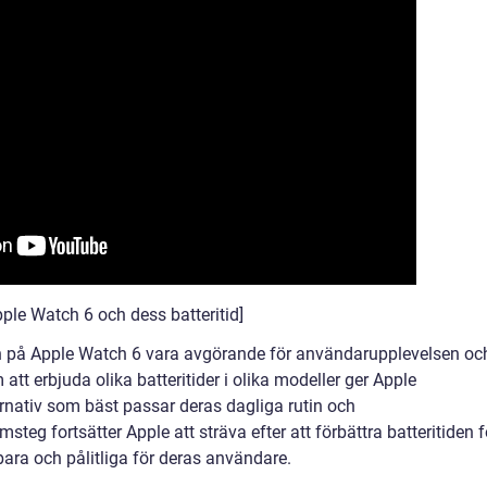
ple Watch 6 och dess batteritid]
n på Apple Watch 6 vara avgörande för användarupplevelsen oc
t erbjuda olika batteritider i olika modeller ger Apple
ernativ som bäst passar deras dagliga rutin och
eg fortsätter Apple att sträva efter att förbättra batteritiden f
ra och pålitliga för deras användare.