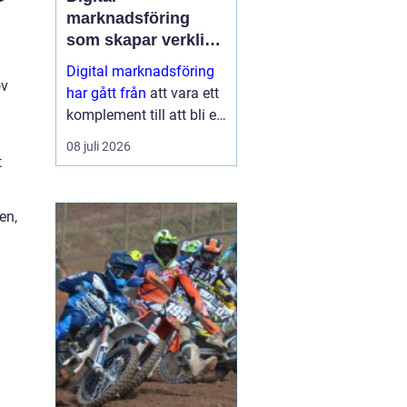
marknadsföring
som skapar verkliga
resultat
Digital marknadsföring
ov
har gått från
att vara ett
komplement till att bli en
central del i hur företag
08 juli 2026
växer, bygger förtroende
t
och hittar nya k...
en,
a