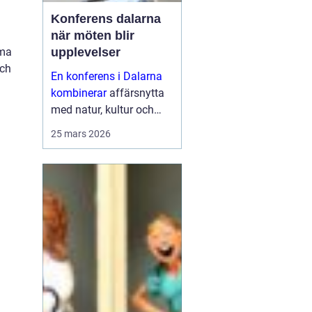
Konferens dalarna
när möten blir
mma
upplevelser
och
En konferens i Dalarna
kombinerar
affärsnytta
med natur, kultur och
lugn. Företag som söker
25 mars 2026
mer än bara ett
mötesrum väljer ofta
regionen för att skapa
fokus, sammanhållning
och ny energ...