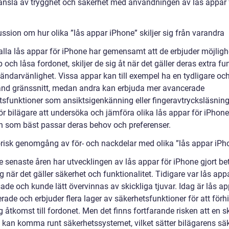
känsla av trygghet och säkerhet med användningen av lås appar 
ssion om hur olika ”lås appar iPhone” skiljer sig från varandra
lla lås appar för iPhone har gemensamt att de erbjuder möjligh
 och låsa fordonet, skiljer de sig åt när det gäller deras extra fu
ändarvänlighet. Vissa appar kan till exempel ha en tydligare oc
änd gränssnitt, medan andra kan erbjuda mer avancerade
tsfunktioner som ansiktsigenkänning eller fingeravtrycksläsning
för bilägare att undersöka och jämföra olika lås appar för iPhone 
en som bäst passar deras behov och preferenser.
orisk genomgång av för- och nackdelar med olika ”lås appar iPh
e senaste åren har utvecklingen av lås appar för iPhone gjort b
 när det gäller säkerhet och funktionalitet. Tidigare var lås app
ade och kunde lätt övervinnas av skickliga tjuvar. Idag är lås a
erade och erbjuder flera lager av säkerhetsfunktioner för att förh
 åtkomst till fordonet. Men det finns fortfarande risken att en sk
 kan komma runt säkerhetssystemet, vilket sätter bilägarens säk