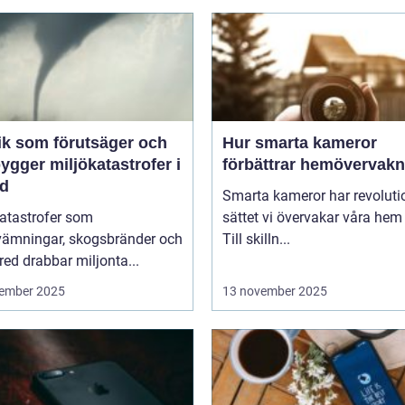
ik som förutsäger och
Hur smarta kameror
ygger miljökatastrofer i
förbättrar hemövervakn
id
Smarta kameror har revoluti
katastrofer som
sättet vi övervakar våra hem
vämningar, skogsbränder och
Till skilln...
red drabbar miljonta...
ember 2025
13 november 2025