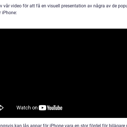
v vår video för att få en visuell presentation av några av de pop
r iPhone:
ngsvis kan lås appar för iPhone vara en stor fördel för bilägare 