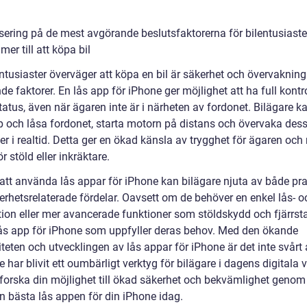
sering på de mest avgörande beslutsfaktorerna för bilentusiaste
er till att köpa bil
ntusiaster överväger att köpa en bil är säkerhet och övervakning
e faktorer. En lås app för iPhone ger möjlighet att ha full kontro
tatus, även när ägaren inte är i närheten av fordonet. Bilägare k
p och låsa fordonet, starta motorn på distans och övervaka des
ter i realtid. Detta ger en ökad känsla av trygghet för ägaren oc
ör stöld eller inkräktare.
tt använda lås appar för iPhone kan bilägare njuta av både pra
erhetsrelaterade fördelar. Oavsett om de behöver en enkel lås- o
ion eller mer avancerade funktioner som stöldskydd och fjärrstar
lås app för iPhone som uppfyller deras behov. Med den ökande
teten och utvecklingen av lås appar för iPhone är det inte svårt 
e har blivit ett oumbärligt verktyg för bilägare i dagens digitala v
tforska din möjlighet till ökad säkerhet och bekvämlighet genom 
en bästa lås appen för din iPhone idag.