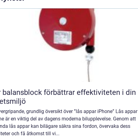
 balansblock förbättrar effektiviteten i din
etsmiljö
ergripande, grundlig översikt över ”lås appar iPhone” Lås appar
ne är en viktig del av dagens moderna bilupplevelse. Genom att
nda lås appar kan bilägare säkra sina fordon, övervaka dess
iteter och få åtkomst till vi...