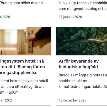
 Företag som söker mer än
lika viktigt för en veterinärkli
som röntgenutrustning och op
s 2026
15 januari 2026
ingssystem hotell: så
AI för bevarande av
r du rätt lösning för en
biologisk mångfald
rn gästupplevelse
Biologisk mångfald hotas i a
odernt bokningssystem hotell
snabbare takt av
 än bara ett verktyg för att
klimatförändringar, habitatför
rum. F&oum...
uari 2026
12 december 2025