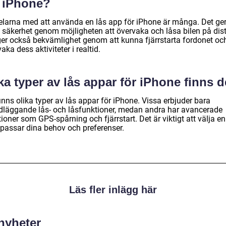
r iPhone?
elarna med att använda en lås app för iPhone är många. Det ge
 säkerhet genom möjligheten att övervaka och låsa bilen på dis
ger också bekvämlighet genom att kunna fjärrstarta fordonet oc
aka dess aktiviteter i realtid.
ka typer av lås appar för iPhone finns d
inns olika typer av lås appar för iPhone. Vissa erbjuder bara
dläggande lås- och låsfunktioner, medan andra har avancerade
ioner som GPS-spårning och fjärrstart. Det är viktigt att välja e
passar dina behov och preferenser.
Läs fler inlägg här
 nyheter