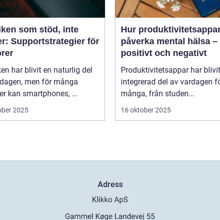
iken som stöd, inte
Hur produktivitetsappa
r: Supportstrategier för
påverka mental hälsa –
orer
positivt och negativt
en har blivit en naturlig del
Produktivitetsappar har blivi
rdagen, men för många
integrerad del av vardagen f
er kan smartphones, ...
många, från studen...
ober 2025
16 oktober 2025
Adress