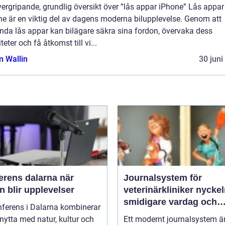
ergripande, grundlig översikt över ”lås appar iPhone” Lås appar
ne är en viktig del av dagens moderna bilupplevelse. Genom att
nda lås appar kan bilägare säkra sina fordon, övervaka dess
iteter och få åtkomst till vi...
 Wallin
30 juni
rens dalarna när
Journalsystem för
 blir upplevelser
veterinärkliniker nyckeln till
smidigare vardag och
nferens i Dalarna kombinerar
säkrare vård
nytta med natur, kultur och
Ett modernt journalsystem ä