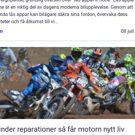
ne är en viktig del av dagens moderna bilupplevelse. Genom att
nda lås appar kan bilägare säkra sina fordon, övervaka dess
iteter och få åtkomst till vi...
n
08 jul
Cylinder reparationer så får motorn nytt liv