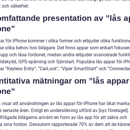
t och säkerhet.
mfattande presentation av ”lås a
one”
r för iPhone kommer i olika former och erbjuder olika funktioner
ose olika behov hos bilägare. Det finns appar som enbart fokuser
a upp och låsa fordonet, medan andra erbjuder avancerade funkt
ldskydd, GPS-spårning och fjärrstart. Populära lås appar för iP
ar ”Keyless Entry”, ”CarLock”, ”Viper SmartStart” och ”Connected
titativa mätningar om ”lås appar
one”
ik visar att användningen av lås appar för iPhone har ökat marka
 senaste åren. Enligt en undersökning utförd av [xyz företaget],
llfrågade bilägarna använt en form av lås app för att säkra och
a sina fordon. Dessutom rapporterade 70% av dem att de känne