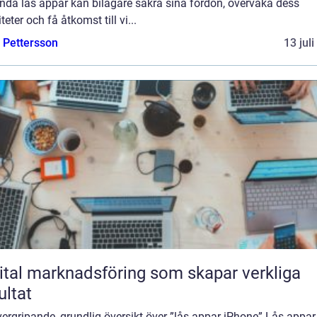
nda lås appar kan bilägare säkra sina fordon, övervaka dess
iteter och få åtkomst till vi...
e Pettersson
13 jul
ital marknadsföring som skapar verkliga
ultat
ergripande, grundlig översikt över ”lås appar iPhone” Lås appar