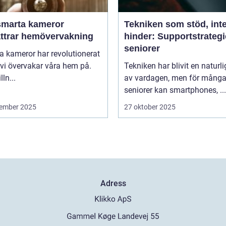
smarta kameror
Tekniken som stöd, int
ättrar hemövervakning
hinder: Supportstrategi
seniorer
 kameror har revolutionerat
 vi övervakar våra hem på.
Tekniken har blivit en naturli
lln...
av vardagen, men för mång
seniorer kan smartphones, ...
ember 2025
27 oktober 2025
Adress