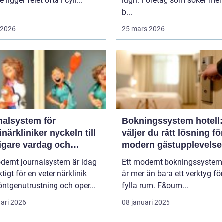
 ligger felet ofta i cyli...
lugn. Företag som söker mer
b...
i 2026
25 mars 2026
nalsystem för
Bokningssystem hotell:
kliniker nyckeln till
väljer du rätt lösning fö
igare vardag och
modern gästupplevelse
are vård
dernt journalsystem är idag
Ett modernt bokningssystem 
ktigt för en veterinärklinik
är mer än bara ett verktyg för
ntgenutrustning och oper...
fylla rum. F&oum...
uari 2026
08 januari 2026