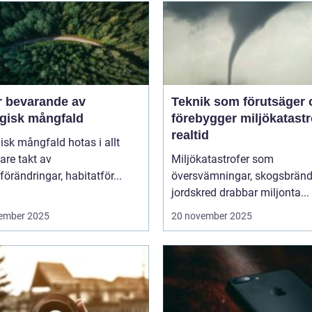
r bevarande av
Teknik som förutsäger 
ogisk mångfald
förebygger miljökatastro
realtid
isk mångfald hotas i allt
are takt av
Miljökatastrofer som
förändringar, habitatför...
översvämningar, skogsbränd
jordskred drabbar miljonta...
ember 2025
20 november 2025