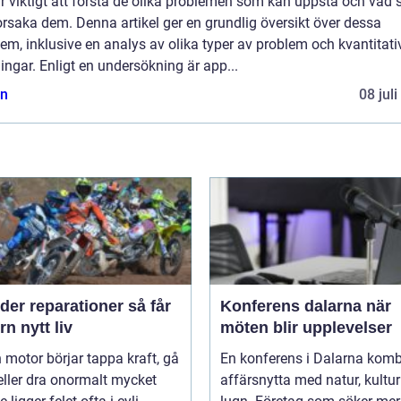
r viktigt att förstå de olika problemen som kan uppstå och vad
rsaka dem. Denna artikel ger en grundlig översikt över dessa
em, inklusive en analys av olika typer av problem och kvantitati
ngar. Enligt en undersökning är app...
n
08 jul
er reparationer så får
Konferens dalarna när
n nytt liv
möten blir upplevelser
 motor börjar tappa kraft, gå
En konferens i Dalarna komb
eller dra onormalt mycket
affärsnytta med natur, kultu