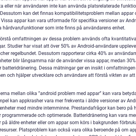
ta eller när användaren inte kan använda platsrelaterade funkti
. Dessutom kan det finnas kompatibilitetsproblem mellan appar
 Vissa appar kan vara utformade för specifika versioner av Andro
sa hårdvarufunktioner som inte finns på användarens enhet.
 förstå omfattningen av dessa problem används ofta kvantitativ
ar. Studier har visat att över 50% av Android-användare uppleve
cher regelbundet. Dessutom rapporterar cirka 40% av användarn
nheter blir långsamma när de använder vissa appar, medan 30%
r batteridränering. Dessa mätningar ger en insikt i omfattningen
en och hjälper utvecklare och användare att förstå vikten av att
derna mellan olika ”android problem med appar” kan vara betyd
empel kan appkrasher vara mer frekventa i äldre versioner av And
å enheter med mindre internminne. Prestandafrågor kan bero på 
r programmerade och optimerade. Batteridränering kan vara me
 på äldre enheter eller om appar som körs i bakgrunden förbruk
resurser. Platsproblem kan också vara olika beroende på om ap