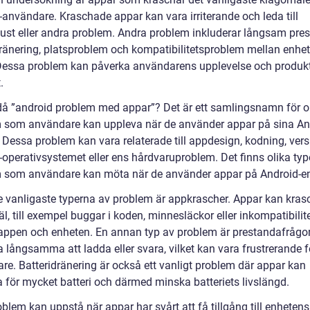
-användare. Kraschade appar kan vara irriterande och leda till
lust eller andra problem. Andra problem inkluderar långsam pre
dränering, platsproblem och kompatibilitetsproblem mellan enhet
Dessa problem kan påverka användarens upplevelse och produkti
.
då ”android problem med appar”? Det är ett samlingsnamn för o
 som användare kan uppleva när de använder appar på sina An
 Dessa problem kan vara relaterade till appdesign, kodning, vers
-operativsystemet eller ens hårdvaruproblem. Det finns olika typ
 som användare kan möta när de använder appar på Android-en
e vanligaste typerna av problem är appkrascher. Appar kan kras
äl, till exempel buggar i koden, minnesläckor eller inkompatibilit
appen och enheten. En annan typ av problem är prestandafrågor
 långsamma att ladda eller svara, vilket kan vara frustrerande f
re. Batteridränering är också ett vanligt problem där appar kan
a för mycket batteri och därmed minska batteriets livslängd.
blem kan uppstå när appar har svårt att få tillgång till enhetens