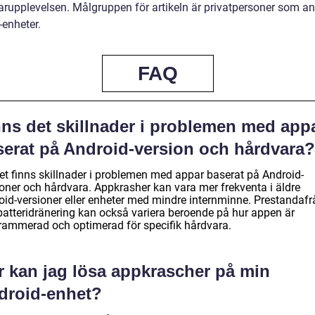
rupplevelsen. Målgruppen för artikeln är privatpersoner som a
-enheter.
FAQ
nns det skillnader i problemen med app
serat på Android-version och hårdvara?
det finns skillnader i problemen med appar baserat på Android-
ioner och hårdvara. Appkrasher kan vara mer frekventa i äldre
oid-versioner eller enheter med mindre internminne. Prestandafr
batteridränering kan också variera beroende på hur appen är
rammerad och optimerad för specifik hårdvara.
r kan jag lösa appkrascher på min
droid-enhet?