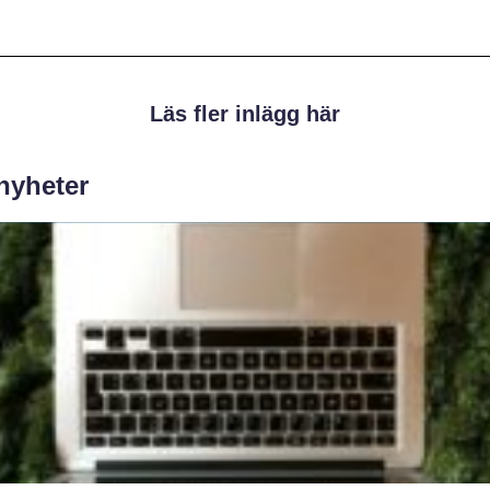
Läs fler inlägg här
 nyheter