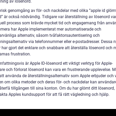
lning av lösenord.
orisk genomgång av för- och nackdelar med olika ”apple id glöm
” är också nödvändig. Tidigare var återställning av lösenord van
ell process som krävde mycket tid och engagemang från anvä
umera har Apple implementerat mer automatiserade och
rvänliga alternativ, såsom tvåfaktorsautentisering och
llningsalternativ via telefonnummer eller e-postadresser. Dessa 
 har gjort det enklare och snabbare att återställa lösenord och 
rnas frustration.
attningsvis är Apple ID-lösenord ett viktigt verktyg för Apple-
re och förlorat lösenord kan vara en frustrerande upplevelse. 
tt använda de återställningsalternativ som Apple erbjuder och 
n om olika metoder och deras för- och nackdelar kan användar
terfå tillgången till sina konton. Om du har glömt ditt lösenord, s
akta Apples kundsupport för att få rätt vägledning och hjälp.