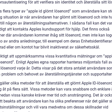
rsautentisering för att verifiera sin identitet och återställa sitt l
ns flera typer av ”apple id glömt lösenord” som användare kan st
g situation är när användaren har glömt sitt lösenord och inte h
 till någon av återställningsalternativen. I sådana fall kan det va
igt att kontakta Apples kundsupport för hjälp. Det finns också
oner där användaren kommer ihåg sitt lösenord, men inte kan log
to av andra anledningar, till exempel om deras Enhetsidentifierar
rad eller om kontot har blivit inaktiverat av säkerhetsskäl.
viktigt att uppmärksamma vissa kvantitativa mätningar om ”appl
senord”. Enligt Apples egna rapporter hanteras miljontals fall a
lösenord varje år. Detta visar på det stora antalet användare so
a problem och behovet av återställningstjänster och supportalter
gäller olika metoder för att återställa ett glömt Apple ID-lösenor
ig åt på flera sätt. Vissa metoder kan vara snabbare och enklare
medan vissa kanske kräver mer tid och ansträngning. Det är ock
att beakta att användare kan ha olika preferenser när det gäller s
tsinställningar och vill vara medvetna om dessa skillnader vid