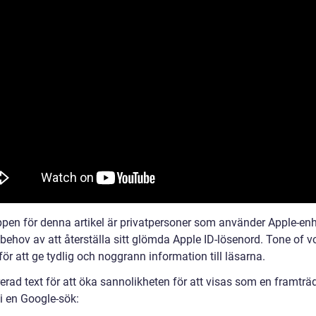
pen för denna artikel är privatpersoner som använder Apple-enh
 behov av att återställa sitt glömda Apple ID-lösenord. Tone of v
för att ge tydlig och noggrann information till läsarna.
rerad text för att öka sannolikheten för att visas som en framtr
i en Google-sök: