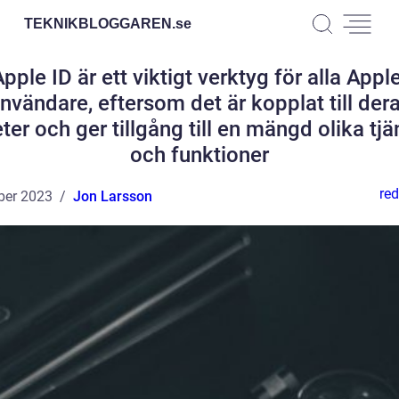
TEKNIKBLOGGAREN.
se
pple ID är ett viktigt verktyg för alla Appl
nvändare, eftersom det är kopplat till der
ter och ger tillgång till en mängd olika tjä
och funktioner
red
ber 2023
Jon Larsson