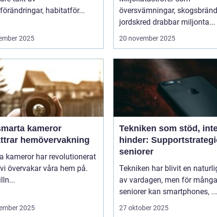
förändringar, habitatför...
översvämningar, skogsbränd
jordskred drabbar miljonta...
ember 2025
20 november 2025
smarta kameror
Tekniken som stöd, int
ättrar hemövervakning
hinder: Supportstrategi
seniorer
 kameror har revolutionerat
 vi övervakar våra hem på.
Tekniken har blivit en naturli
lln...
av vardagen, men för mång
seniorer kan smartphones, ...
ember 2025
27 oktober 2025