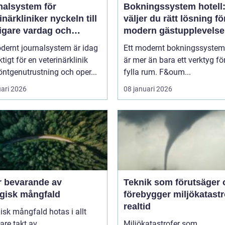
nalsystem för
Bokningssystem hotell:
kliniker nyckeln till
väljer du rätt lösning fö
igare vardag och
modern gästupplevelse
are vård
dernt journalsystem är idag
Ett modernt bokningssystem 
ktigt för en veterinärklinik
är mer än bara ett verktyg för
ntgenutrustning och oper...
fylla rum. F&oum...
uari 2026
08 januari 2026
r bevarande av
Teknik som förutsäger 
ogisk mångfald
förebygger miljökatastro
realtid
isk mångfald hotas i allt
are takt av
Miljökatastrofer som