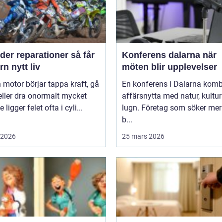
er reparationer så får
Konferens dalarna när
n nytt liv
möten blir upplevelser
 motor börjar tappa kraft, gå
En konferens i Dalarna komb
eller dra onormalt mycket
affärsnytta med natur, kultu
 ligger felet ofta i cyli...
lugn. Företag som söker mer
b...
i 2026
25 mars 2026