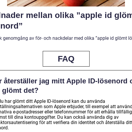
lnader mellan olika ”apple id glö
enord”
sk genomgång av för- och nackdelar med olika ”apple id glömt l
FAQ
 återställer jag mitt Apple ID-lösenord
g glömt det?
u har glömt ditt Apple ID-lösenord kan du använda
tällningsalternativen som Apple erbjuder, till exempel att använ
nativa e-postadresser eller telefonnummer för att erhålla tillfällig
mst till dina kontouppgifter. Du kan också använda dig av
ktorsautentisering för att verifiera din identitet och återställa dit
nord.