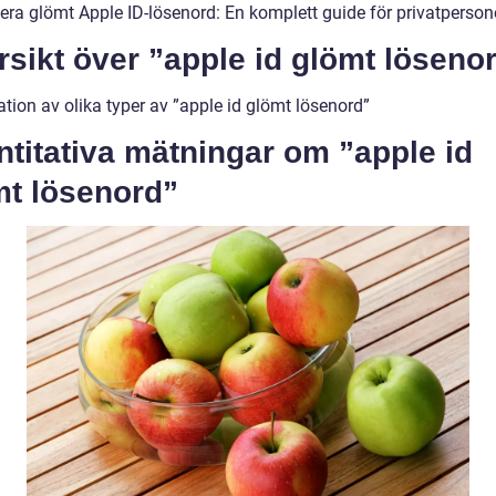
tera glömt Apple ID-lösenord: En komplett guide för privatperson
sikt över ”apple id glömt löseno
tion av olika typer av ”apple id glömt lösenord”
titativa mätningar om ”apple id
mt lösenord”