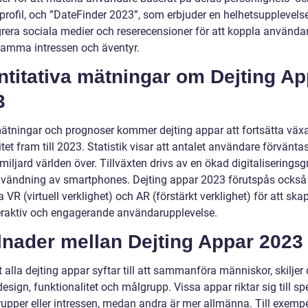
eprofil, och ”DateFinder 2023”, som erbjuder en helhetsupplevel
egrera sociala medier och reserecensioner för att koppla använd
mma intressen och äventyr.
titativa mätningar om Dejting Ap
3
mätningar och prognoser kommer dejting appar att fortsätta växa
tet fram till 2023. Statistik visar att antalet användare förvänta
miljard världen över. Tillväxten drivs av en ökad digitaliserings
vändning av smartphones. Dejting appar 2023 förutspås också
a VR (virtuell verklighet) och AR (förstärkt verklighet) för att ska
eraktiv och engagerande användarupplevelse.
lnader mellan Dejting Appar 2023
t alla dejting appar syftar till att sammanföra människor, skiljer 
 design, funktionalitet och målgrupp. Vissa appar riktar sig till sp
rupper eller intressen, medan andra är mer allmänna. Till exemp