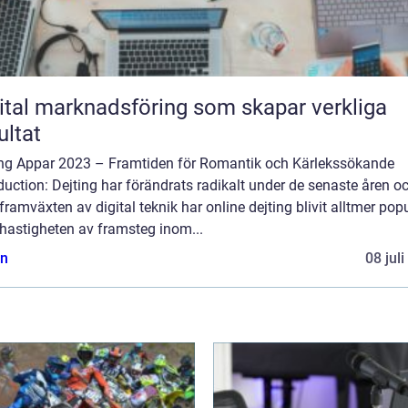
ital marknadsföring som skapar verkliga
ultat
ing Appar 2023 – Framtiden för Romantik och Kärlekssökande
duction: Dejting har förändrats radikalt under de senaste åren o
ramväxten av digital teknik har online dejting blivit alltmer popu
hastigheten av framsteg inom...
n
08 jul