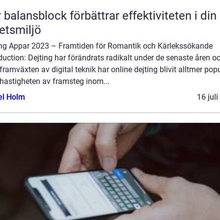
 balansblock förbättrar effektiviteten i din
etsmiljö
ing Appar 2023 – Framtiden för Romantik och Kärlekssökande
duction: Dejting har förändrats radikalt under de senaste åren o
ramväxten av digital teknik har online dejting blivit alltmer popu
hastigheten av framsteg inom...
el Holm
16 jul