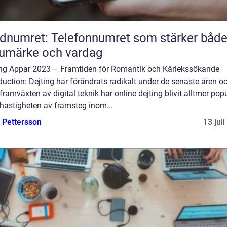
dnumret: Telefonnumret som stärker båd
umärke och vardag
ing Appar 2023 – Framtiden för Romantik och Kärlekssökande
duction: Dejting har förändrats radikalt under de senaste åren o
ramväxten av digital teknik har online dejting blivit alltmer popu
hastigheten av framsteg inom...
e Pettersson
13 jul