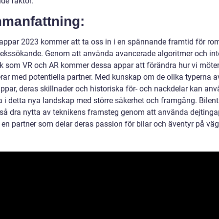
de faktor.
manfattning:
 appar 2023 kommer att ta oss in i en spännande framtid för ro
lekssökande. Genom att använda avancerade algoritmer och int
ik som VR och AR kommer dessa appar att förändra hur vi möte
erar med potentiella partner. Med kunskap om de olika typerna a
appar, deras skillnader och historiska för- och nackdelar kan an
a i detta nya landskap med större säkerhet och framgång. Bilent
så dra nytta av teknikens framsteg genom att använda dejtinga
a en partner som delar deras passion för bilar och äventyr på vä