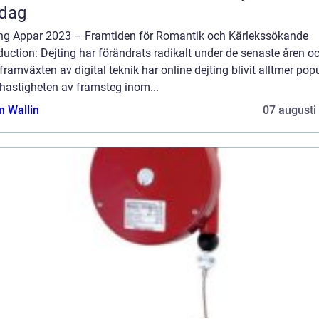
rdag
ing Appar 2023 – Framtiden för Romantik och Kärlekssökande
duction: Dejting har förändrats radikalt under de senaste åren o
ramväxten av digital teknik har online dejting blivit alltmer popu
hastigheten av framsteg inom...
 Wallin
07 augusti