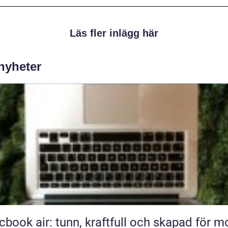
Läs fler inlägg här
 nyheter
book air: tunn, kraftfull och skapad för m