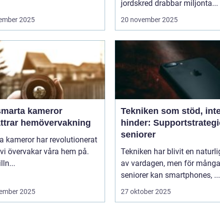
jordskred drabbar miljonta...
ember 2025
20 november 2025
smarta kameror
Tekniken som stöd, int
ättrar hemövervakning
hinder: Supportstrategi
seniorer
 kameror har revolutionerat
 vi övervakar våra hem på.
Tekniken har blivit en naturli
lln...
av vardagen, men för mång
seniorer kan smartphones, ...
ember 2025
27 oktober 2025