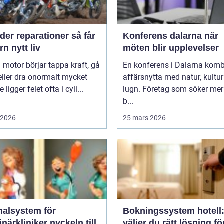
er reparationer så får
Konferens dalarna när
n nytt liv
möten blir upplevelser
 motor börjar tappa kraft, gå
En konferens i Dalarna komb
eller dra onormalt mycket
affärsnytta med natur, kultu
 ligger felet ofta i cyli...
lugn. Företag som söker mer
b...
i 2026
25 mars 2026
nalsystem för
Bokningssystem hotell:
kliniker nyckeln till
väljer du rätt lösning fö