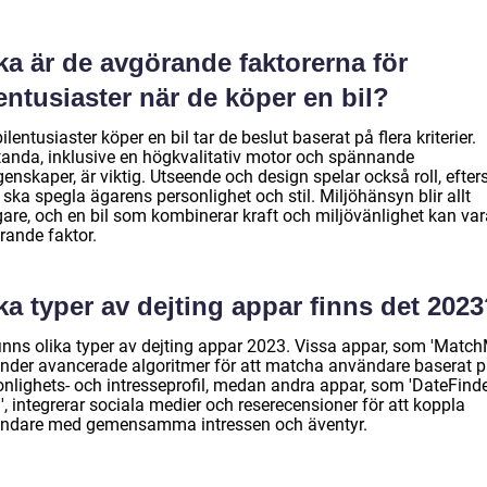
ka är de avgörande faktorerna för
entusiaster när de köper en bil?
ilentusiaster köper en bil tar de beslut baserat på flera kriterier.
tanda, inklusive en högkvalitativ motor och spännande
enskaper, är viktig. Utseende och design spelar också roll, efte
 ska spegla ägarens personlighet och stil. Miljöhänsyn blir allt
gare, och en bil som kombinerar kraft och miljövänlighet kan var
rande faktor.
ka typer av dejting appar finns det 202
finns olika typer av dejting appar 2023. Vissa appar, som 'Match
nder avancerade algoritmer för att matcha användare baserat 
onlighets- och intresseprofil, medan andra appar, som 'DateFind
, integrerar sociala medier och reserecensioner för att koppla
ndare med gemensamma intressen och äventyr.