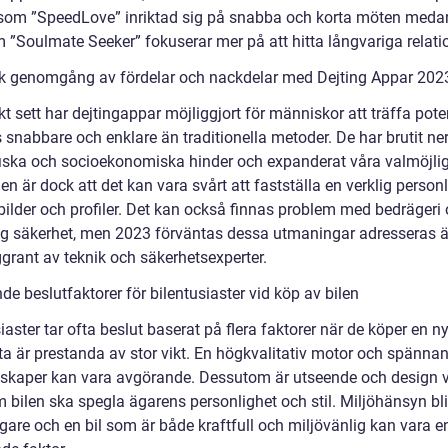
som ”SpeedLove” inriktad sig på snabba och korta möten meda
 ”Soulmate Seeker” fokuserar mer på att hitta långvariga relatio
sk genomgång av fördelar och nackdelar med Dejting Appar 202
kt sett har dejtingappar möjliggjort för människor att träffa pote
 snabbare och enklare än traditionella metoder. De har brutit ne
iska och socioekonomiska hinder och expanderat våra valmöjlig
n är dock att det kan vara svårt att fastställa en verklig person
ilder och profiler. Det kan också finnas problem med bedrägeri
ig säkerhet, men 2023 förväntas dessa utmaningar adresseras 
grant av teknik och säkerhetsexperter.
e beslutfaktorer för bilentusiaster vid köp av bilen
iaster tar ofta beslut baserat på flera faktorer när de köper en ny 
sta är prestanda av stor vikt. En högkvalitativ motor och spänna
skaper kan vara avgörande. Dessutom är utseende och design vi
m bilen ska spegla ägarens personlighet och stil. Miljöhänsyn bl
tigare och en bil som är både kraftfull och miljövänlig kan vara e