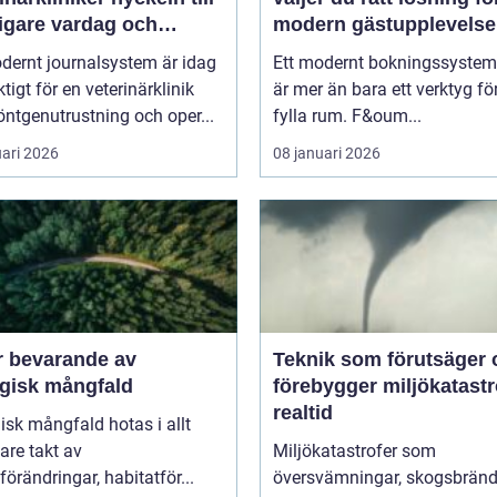
igare vardag och
modern gästupplevelse
are vård
dernt journalsystem är idag
Ett modernt bokningssystem 
ktigt för en veterinärklinik
är mer än bara ett verktyg för
ntgenutrustning och oper...
fylla rum. F&oum...
uari 2026
08 januari 2026
r bevarande av
Teknik som förutsäger 
ogisk mångfald
förebygger miljökatastro
realtid
isk mångfald hotas i allt
are takt av
Miljökatastrofer som
förändringar, habitatför...
översvämningar, skogsbränd