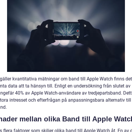
 gäller kvantitativa mätningar om band till Apple Watch finns de
nta data att ta hänsyn till. Enligt en undersökning från slutet av
ungefär 40% av Apple Watch-användare av tredjepartsband. Dett
tora intresset och efterfrågan på anpassningsbara alternativ til
nd.
lnader mellan olika Band till Apple Watc
s flera faktorer som skiljer olika band till Apple Watch åt. En av 