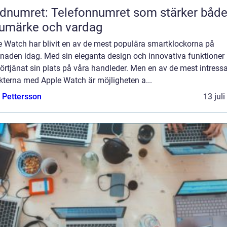
dnumret: Telefonnumret som stärker båd
umärke och vardag
e Watch har blivit en av de mest populära smartklockorna på
naden idag. Med sin eleganta design och innovativa funktioner 
örtjänat sin plats på våra handleder. Men en av de mest intress
kterna med Apple Watch är möjligheten a...
e Pettersson
13 jul