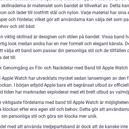
skillnaderna är materialet som bandet är tillverkat av. Detta kan
ikon och läder till rostfritt stål och nylon. Varje material har sina
per och fördelar, vilket gör att användarna kan välja det som p
hov och stil bäst.
n viktig skillnad är designen och stilen på bandet. Vissa band h
rtig look medan andra har en mer formell och elegant känsla. De
att välja ett band som passar din personliga stil och de tillfällen d
det till.
sk Genomgång av För- och Nackdelar med Band till Apple Watch
ll Apple Watch har utvecklats mycket sedan lanseringen av den f
ckan. I början erbjöd Apple bara ett begränsat utbud av officiel
 tiden har marknaden exploderat med ett brett utbud av valmöjl
e viktigaste fördelarna med band till Apple Watch är möjligheten
 klockan efter ens egen stil och behov. Detta gör att användarn
 sin personliga stil och göra sin klocka mer unik.
del med att använda tredjepartsband är dock att de kanske inte 