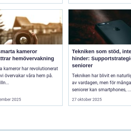
smarta kameror
Tekniken som stöd, int
ättrar hemövervakning
hinder: Supportstrategi
seniorer
 kameror har revolutionerat
 vi övervakar våra hem på.
Tekniken har blivit en naturli
lln...
av vardagen, men för mång
seniorer kan smartphones, ...
ember 2025
27 oktober 2025