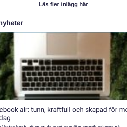
Läs fler inlägg här
 nyheter
book air: tunn, kraftfull och skapad för m
rdag