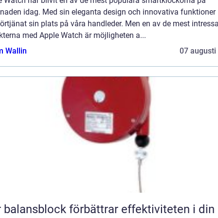
e Watch har blivit en av de mest populära smartklockorna på
naden idag. Med sin eleganta design och innovativa funktioner 
örtjänat sin plats på våra handleder. Men en av de mest intress
kterna med Apple Watch är möjligheten a...
 Wallin
07 augusti
 balansblock förbättrar effektiviteten i din