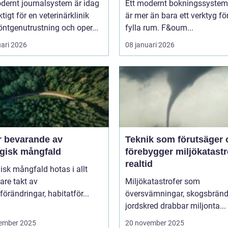
dernt journalsystem är idag
Ett modernt bokningssystem 
ktigt för en veterinärklinik
är mer än bara ett verktyg för
ntgenutrustning och oper...
fylla rum. F&oum...
uari 2026
08 januari 2026
r bevarande av
Teknik som förutsäger 
ogisk mångfald
förebygger miljökatastro
realtid
isk mångfald hotas i allt
are takt av
Miljökatastrofer som
förändringar, habitatför...
översvämningar, skogsbränd
jordskred drabbar miljonta...
ember 2025
20 november 2025