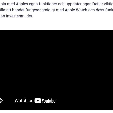
bla med Apples egna funktioner och uppdateringar. Det är viktig
älla att bandet fungerar smidigt med Apple Watch och dess funk
n investerar i det.