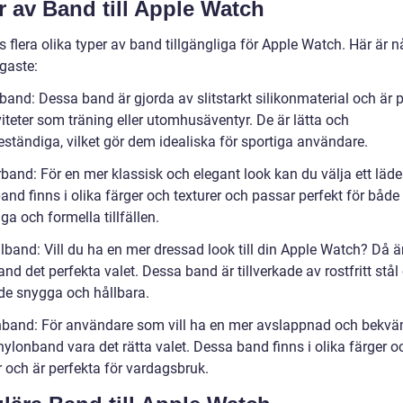
r av Band till Apple Watch
s flera olika typer av band tillgängliga för Apple Watch. Här är 
gaste:
band: Dessa band är gjorda av slitstarkt silikonmaterial och är 
viteter som träning eller utomhusäventyr. De är lätta och
eständiga, vilket gör dem idealiska för sportiga användare.
rband: För en mer klassisk och elegant look kan du välja ett läd
nd finns i olika färger och texturer och passar perfekt för både
ga och formella tillfällen.
lband: Vill du ha en mer dressad look till din Apple Watch? Då är
nd det perfekta valet. Dessa band är tillverkade av rostfritt stå
de snygga och hållbara.
nband: För användare som vill ha en mer avslappnad och bekvä
nylonband vara det rätta valet. Dessa band finns i olika färger o
 och är perfekta för vardagsbruk.