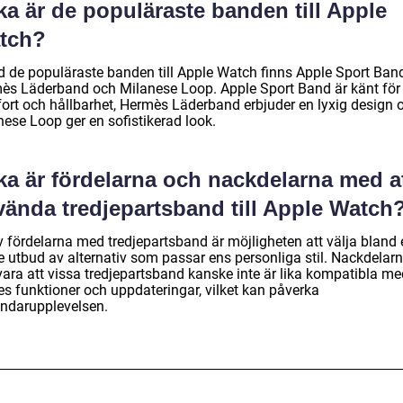
ka är de populäraste banden till Apple
tch?
d de populäraste banden till Apple Watch finns Apple Sport Band
ès Läderband och Milanese Loop. Apple Sport Band är känt för 
ort och hållbarhet, Hermès Läderband erbjuder en lyxig design 
nese Loop ger en sofistikerad look.
ka är fördelarna och nackdelarna med a
vända tredjepartsband till Apple Watch
v fördelarna med tredjepartsband är möjligheten att välja bland 
re utbud av alternativ som passar ens personliga stil. Nackdelar
vara att vissa tredjepartsband kanske inte är lika kompatibla me
es funktioner och uppdateringar, vilket kan påverka
ndarupplevelsen.