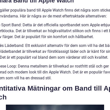
lära Band till Apple Watch
gäller populära band till Apple Watch finns det några som sticke
nvändarna. Här är några av de mest eftertraktade alternativen:
 Sport Band: Detta är det officiella sportbandet som Apple erbju
tklocka. Det är tillverkat av högkvalitativt silikon och finns i ett 
 färger. Det är populärt för sin komfort och hållbarhet.
s Läderband: Ett exklusivt alternativ för dem som vill ha det bä
äderbandet är tillverkat av förstklassigt läder och är känt för si
Det är ett populärt val bland dem som värderar stil och kvalitet.
ese Loop: Denna metallrem är tillverkad av rostfritt stål och ger
erad och modern look till din Apple Watch. Det är en populär favo
m som vill ha en dressad stil.
titativa Mätningar om Band till A
ch