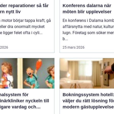
er reparationer så får
Konferens dalarna när
n nytt liv
möten blir upplevelser
 motor börjar tappa kraft, gå
En konferens i Dalarna komb
eller dra onormalt mycket
affärsnytta med natur, kultu
 ligger felet ofta i cyli...
lugn. Företag som söker mer
b...
i 2026
25 mars 2026
nalsystem för
Bokningssystem hotell:
kliniker nyckeln till
väljer du rätt lösning fö
igare vardag och
modern gästupplevelse
are vård