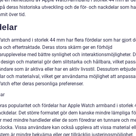
a på deras historiska utveckling och de för- och nackdelar som ha
it över tid.
delar
atch armband i storlek 44 mm har flera fördelar som har gjort 
a och eftertraktade. Deras stora skärm ger en förhöjd
rupplevelse med bättre synlighet och interaktionsmöjligheter. 
design och material gör dem slitstarka och hållbara, vilket pass
ndare som är aktiva eller har en aktiv livsstil. Dessutom erbjude
ilar och materialval, vilket ger användarna möjlighet att anpassa
atch efter deras personliga preferenser.
ar
eras popularitet och fördelar har Apple Watch armband i storle
ackdelar. Det större formatet gör dem kanske mindre lämpliga fö
r med mindre handleder eller de som föredrar en tunnare och m
klocka. Vissa användare kan också uppleva att vissa material ell
tem är mindre bekväma eller ger tillräcklig justeringsmöjlighet.