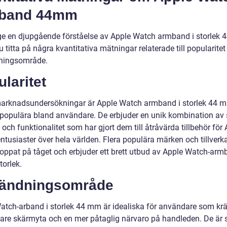
band 44mm
 ge en djupgående förståelse av Apple Watch armband i storlek
u titta på några kvantitativa mätningar relaterade till popularite
ningsområde.
laritet
marknadsundersökningar är Apple Watch armband i storlek 44 
populära bland användare. De erbjuder en unik kombination av s
och funktionalitet som har gjort dem till åtråvärda tillbehör för
ntusiaster över hela världen. Flera populära märken och tillverk
oppat på tåget och erbjuder ett brett utbud av Apple Watch-arm
torlek.
ändningsområde
atch-arband i storlek 44 mm är idealiska för användare som krä
are skärmyta och en mer påtaglig närvaro på handleden. De är s