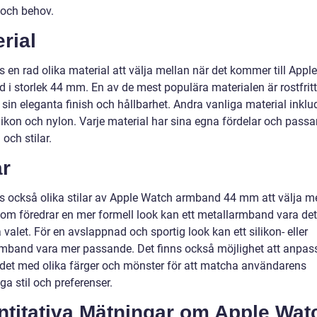
och behov.
rial
s en rad olika material att välja mellan när det kommer till App
i storlek 44 mm. En av de mest populära materialen är rostfritt 
 sin eleganta finish och hållbarhet. Andra vanliga material inklu
ilikon och nylon. Varje material har sina egna fördelar och passa
n och stilar.
ar
ns också olika stilar av Apple Watch armband 44 mm att välja me
som föredrar en mer formell look kan ett metallarmband vara det
 valet. För en avslappnad och sportig look kan ett silikon- eller
mband vara mer passande. Det finns också möjlighet att anpas
et med olika färger och mönster för att matcha användarens
ga stil och preferenser.
ntitativa Mätningar om Apple Wat