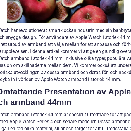
atch har revolutionerat smartklockanindustrin med sin banbryt
och snygga design. För användare av Apple Watch i storlek 44 m
brett utbud av armband att välja mellan för att anpassa och förh
rupplevelsen. I denna artikel kommer vi att ge en grundlig övers
atch armband i storlek 44 mm, inklusive olika typer, populära v
ussion om skillnaderna mellan dem. Vi kommer också att under
toriska utvecklingen av dessa armband och deras för- och nackd
 dyka in i världen av Apple Watch-armband i storlek 44 mm.
Omfattande Presentation av Apple
ch armband 44mm
atch armband i storlek 44 mm är speciellt utformade för att pa
 med Apple Watch Series 4 och senare modeller. Dessa armband
liga i en rad olika material, stilar och färger för att tillfredsställa 