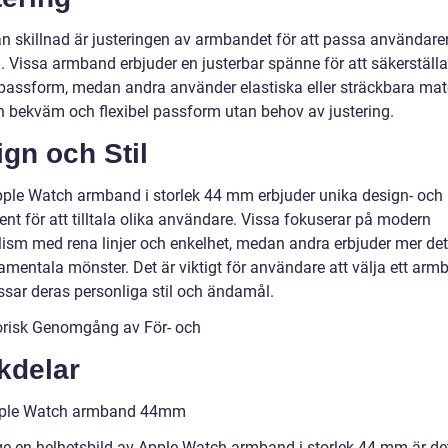
n skillnad är justeringen av armbandet för att passa användare
. Vissa armband erbjuder en justerbar spänne för att säkerställa
 passform, medan andra använder elastiska eller sträckbara mate
en bekväm och flexibel passform utan behov av justering.
gn och Stil
pple Watch armband i storlek 44 mm erbjuder unika design- och
ent för att tilltala olika användare. Vissa fokuserar på modern
ism med rena linjer och enkelhet, medan andra erbjuder mer det
amentala mönster. Det är viktigt för användare att välja ett arm
sar deras personliga stil och ändamål.
orisk Genomgång av För- och
kdelar
ple Watch armband 44mm
 ge en helhetsbild av Apple Watch-armband i storlek 44 mm är det