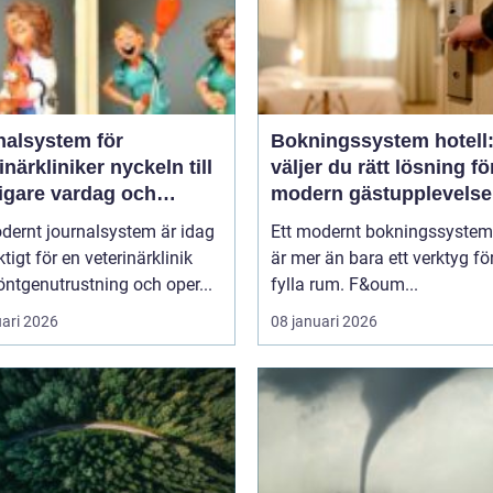
nalsystem för
Bokningssystem hotell:
kliniker nyckeln till
väljer du rätt lösning fö
igare vardag och
modern gästupplevelse
are vård
dernt journalsystem är idag
Ett modernt bokningssystem 
ktigt för en veterinärklinik
är mer än bara ett verktyg för
ntgenutrustning och oper...
fylla rum. F&oum...
uari 2026
08 januari 2026