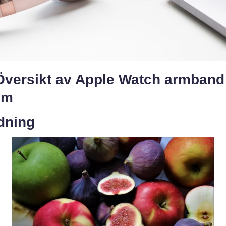
Översikt av Apple Watch armband
mm
dning