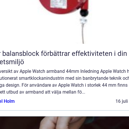
 balansblock förbättrar effektiviteten i din
etsmiljö
versikt av Apple Watch armband 44mm Inledning Apple Watch 
lutionerat smartklockanindustrin med sin banbrytande teknik oc
ga design. För användare av Apple Watch i storlek 44 mm finns 
rett utbud av armband att välja mellan fö...
el Holm
16 jul