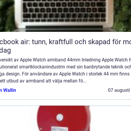
book air: tunn, kraftfull och skapad för m
rdag
versikt av Apple Watch armband 44mm Inledning Apple Watch 
lutionerat smartklockanindustrin med sin banbrytande teknik oc
ga design. För användare av Apple Watch i storlek 44 mm finns 
rett utbud av armband att välja mellan fö...
 Wallin
07 augusti