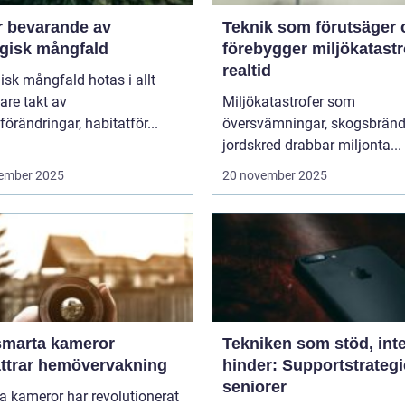
r bevarande av
Teknik som förutsäger 
ogisk mångfald
förebygger miljökatastro
realtid
isk mångfald hotas i allt
are takt av
Miljökatastrofer som
förändringar, habitatför...
översvämningar, skogsbränd
jordskred drabbar miljonta...
ember 2025
20 november 2025
smarta kameror
Tekniken som stöd, int
ättrar hemövervakning
hinder: Supportstrategi
seniorer
 kameror har revolutionerat