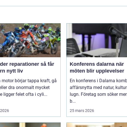
er reparationer så får
Konferens dalarna när
n nytt liv
möten blir upplevelser
 motor börjar tappa kraft, gå
En konferens i Dalarna komb
eller dra onormalt mycket
affärsnytta med natur, kultu
 ligger felet ofta i cyli...
lugn. Företag som söker mer
b...
i 2026
25 mars 2026