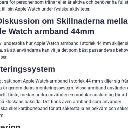
ara för personer som tränar eller är aktiva och behöver ha fulls
till sin Apple Watch under fysiska aktiviteter.
Diskussion om Skillnaderna mell
le Watch armband 44mm
vi undersöka hur Apple Watch armband i storlek 44 mm skiljer si
a, så att användarna kan välja det som bäst passar deras beho
ser.
teringssystem
igt sätt som Apple Watch-armband i storlek 44 mm skiljer sig frå
a är genom deras monteringssystem. Vissa armband använder e
onellt fäste, medan andra använder en modulär anslutning för at
 på klockans baksida. Det finns även armband som använder
ska eller kardborreband för att säkerställa en bekväm och säker
m.
tering