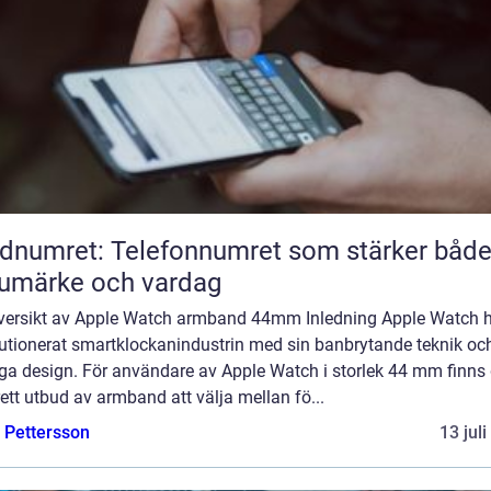
dnumret: Telefonnumret som stärker båd
umärke och vardag
versikt av Apple Watch armband 44mm Inledning Apple Watch 
lutionerat smartklockanindustrin med sin banbrytande teknik oc
ga design. För användare av Apple Watch i storlek 44 mm finns 
rett utbud av armband att välja mellan fö...
e Pettersson
13 jul