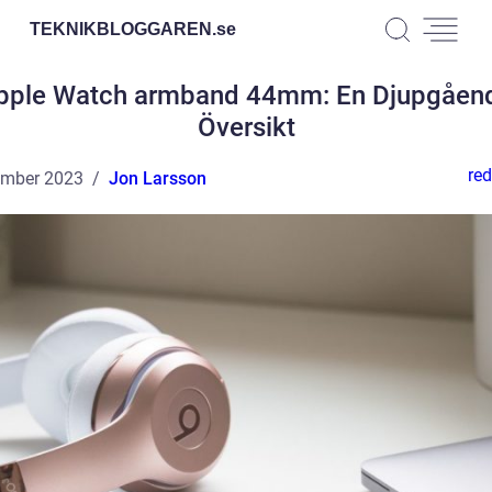
TEKNIKBLOGGAREN.
se
pple Watch armband 44mm: En Djupgåen
Översikt
red
ember 2023
Jon Larsson