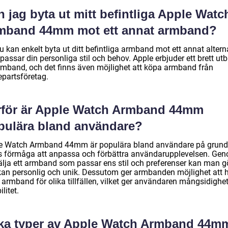
 jag byta ut mitt befintliga Apple Watc
mband 44mm mot ett annat armband?
u kan enkelt byta ut ditt befintliga armband mot ett annat altern
assar din personliga stil och behov. Apple erbjuder ett brett ut
rmband, och det finns även möjlighet att köpa armband från
epartsföretag.
rför är Apple Watch Armband 44mm
pulära bland användare?
e Watch Armband 44mm är populära bland användare på grund
s förmåga att anpassa och förbättra användarupplevelsen. Ge
välja ett armband som passar ens stil och preferenser kan man g
kan personlig och unik. Dessutom ger armbanden möjlighet att 
 armband för olika tillfällen, vilket ger användaren mångsidighe
ilitet.
lka typer av Apple Watch Armband 44m