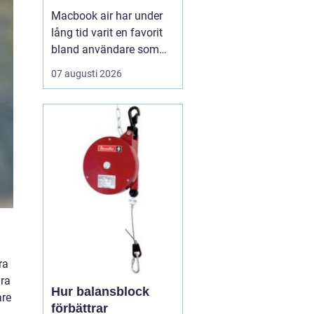
Macbook air har under
lång tid varit en favorit
bland användare som
vill ha en lätt, smidig och
07 augusti 2026
ändå kraftfull dator för
både arbete och fritid. I
den senaste
generationen har apple
tagit steget ännu längre
med sina
egenutvecklade m2, m3,
m4 och m5-c...
ra
ara
Hur balansblock
are
förbättrar