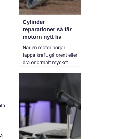
Cylinder
reparationer så får
motorn nytt liv
När en motor börjar
tappa kraft, gå orent eller
dra onormalt mycket
bränsle ligger felet ofta i
cylindern. Slitage, skador
och felaktig beläggning
gör att motorn inte
längre arbetar tätt och
öta
effektivt. Genom
professionella
30 juni
2026
ra