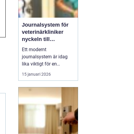
Journalsystem för
veterinärkliniker
nyckeln till
smidigare vardag
Ett modernt
och säkrare vård
journalsystem är idag
lika viktigt för en
veterinärklinik som
15 januari 2026
röntgenutrustning och
operationssal. När vård,
kundkontakt och
administration samlas i
samma digitala flöde blir
arbetet både snabbare
och säkrare. För
djurägaren märks det