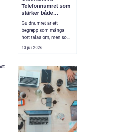
Telefonnumret som
stärker både
varumärke och
Guldnumret är ett
vardag
begrepp som många
hört talas om, men som
färre har funderat
13 juli 2026
igenom strategiskt. Med
ett enkelt, minnesvärt
och ofta symmetriskt
met
telefonnummer kan
a
både företag och
privatpersoner göra
kommuni...