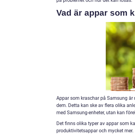
på problemet och hur det kan lösas.
Vad är appar som 
Appar som kraschar på Samsung är nä
dem. Detta kan ske av flera olika anled
med Samsung-enheter, utan kan före
Det finns olika typer av appar som k
produktivitetsappar och mycket mer