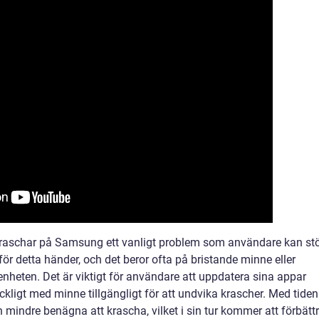
aschar på Samsung ett vanligt problem som användare kan st
arför detta händer, och det beror ofta på bristande minne eller
nheten. Det är viktigt för användare att uppdatera sina appar
räckligt med minne tillgängligt för att undvika krascher. Med tiden
 mindre benägna att krascha, vilket i sin tur kommer att förbätt