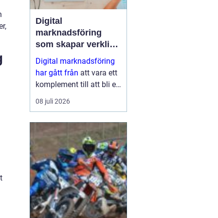
å
n
Digital
r,
marknadsföring
som skapar verkliga
g
resultat
Digital marknadsföring
har gått från
att vara ett
komplement till att bli en
central del i hur företag
08 juli 2026
växer, bygger förtroende
och hittar nya k...
t