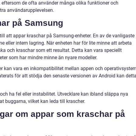
, eftersom de ofta använder många olika funktioner och
ttra användarupplevelsen.
char på Samsung
 till att appar kraschar på Samsung-enheter. En av de vanligaste
eller intern lagring. När enheten har för lite minne att arbeta
a och kraschar som ett resultat. Detta kan vara speciellt
eter som har mindre minne än nyare modeller.
er kan vara en inkompatibilitet mellan appen och operativsyste
erats för att stödja den senaste versionen av Android kan dett
h ha fel eller instabilitet. Utvecklare kan ibland släppa nya
t buggarna, vilket kan leda till krascher.
ngar om appar som kraschar på