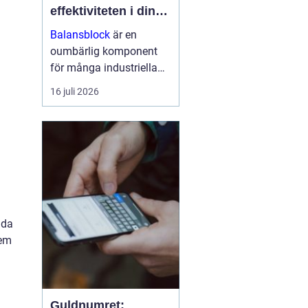
effektiviteten i din
arbetsmiljö
Balansblock
är en
oumbärlig komponent
för många industriella
och hantverksrelaterade
16 juli 2026
miljöer. De hjälper till att
förbättra ergonomin,
minska...
nda
lem
Guldnumret: