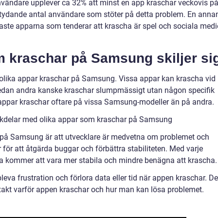
nvändare upplever ca 32% att minst en app kraschar veckovis p
etydande antal användare som stöter på detta problem. En anna
ligaste apparna som tenderar att krascha är spel och sociala medie
m kraschar på Samsung skiljer si
r olika appar kraschar på Samsung. Vissa appar kan krascha vid
 medan andra kanske kraschar slumpmässigt utan någon specifik
a appar kraschar oftare på vissa Samsung-modeller än på andra.
ckdelar med olika appar som kraschar på Samsung
på Samsung är att utvecklare är medvetna om problemet och
 för att åtgärda buggar och förbättra stabiliteten. Med varje
arna kommer att vara mer stabila och mindre benägna att krascha.
va frustration och förlora data eller tid när appen kraschar. De
 exakt varför appen kraschar och hur man kan lösa problemet.