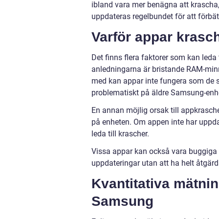
ibland vara mer benägna att krascha
uppdateras regelbundet för att förbä
Varför appar kras
Det finns flera faktorer som kan leda
anledningarna är bristande RAM-minne 
med kan appar inte fungera som de sk
problematiskt på äldre Samsung-enh
En annan möjlig orsak till appkrasch
på enheten. Om appen inte har uppdat
leda till krascher.
Vissa appar kan också vara buggiga oc
uppdateringar utan att ha helt åtgärda
Kvantitativa mätni
Samsung