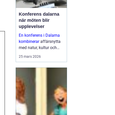
Konferens dalarna
när möten blir
upplevelser
En konferens i Dalarna
kombinerar
affärsnytta
med natur, kultur och
lugn. Företag som söker
25 mars 2026
mer än bara ett
mötesrum väljer ofta
regionen för att skapa
fokus, sammanhållning
och ny energ...