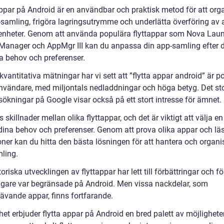
appar på Android är en användbar och praktisk metod för att org
-samling, frigöra lagringsutrymme och underlätta överföring av 
enheter. Genom att använda populära flyttappar som Nova Laun
anager och AppMgr III kan du anpassa din app-samling efter 
ka behov och preferenser.
antitativa mätningar har vi sett att ”flytta appar android” är p
nvändare, med miljontals nedladdningar och höga betyg. Det st
sökningar på Google visar också på ett stort intresse för ämnet.
s skillnader mellan olika flyttappar, och det är viktigt att välja e
dina behov och preferenser. Genom att prova olika appar och lä
oner kan du hitta den bästa lösningen för att hantera och organi
ling.
oriska utvecklingen av flyttappar har lett till förbättringar och fö
igare var begränsade på Android. Men vissa nackdelar, som
rävande appar, finns fortfarande.
lhet erbjuder flytta appar på Android en bred palett av möjlighete