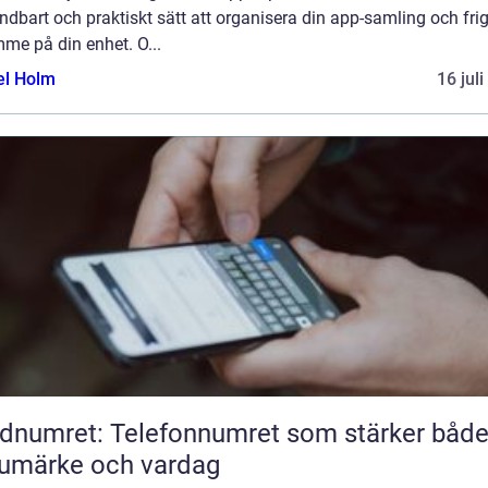
dbart och praktiskt sätt att organisera din app-samling och fri
me på din enhet. O...
el Holm
16 jul
dnumret: Telefonnumret som stärker båd
umärke och vardag