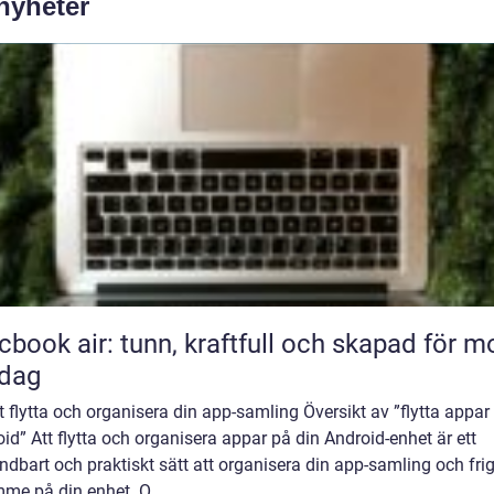
 nyheter
book air: tunn, kraftfull och skapad för m
rdag
att flytta och organisera din app-samling Översikt av ”flytta appar
id” Att flytta och organisera appar på din Android-enhet är ett
dbart och praktiskt sätt att organisera din app-samling och fri
me på din enhet. O...