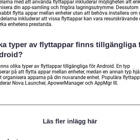
elarna med att använda flyttappar inkluderar möjligheten att enk
nisera din app-samling och frigöra lagringsutrymme. Dessutom
nabbt flytta appar mellan enheter utan att behöva installera om
delarna inkluderar att vissa flyttappar kan vara resurskrävande
rka enhetens prestanda.
ka typer av flyttappar finns tillgängliga 
droid?
inns olika typer av flyttappar tillgängliga för Android. En typ
serar på att flytta appar mellan enheter, medan en annan typ hjä
att organisera apparna på din nuvarande enhet. Populära flyttapp
uderar Nova Launcher, ApowerManager och AppMgr III.
Läs fler inlägg här