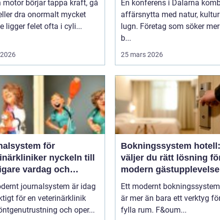
 motor börjar tappa kraft, gå
En konferens i Dalarna komb
eller dra onormalt mycket
affärsnytta med natur, kultu
 ligger felet ofta i cyli...
lugn. Företag som söker mer
b...
i 2026
25 mars 2026
nalsystem för
Bokningssystem hotell:
kliniker nyckeln till
väljer du rätt lösning fö
igare vardag och
modern gästupplevelse
are vård
dernt journalsystem är idag
Ett modernt bokningssystem 
ktigt för en veterinärklinik
är mer än bara ett verktyg för
ntgenutrustning och oper...
fylla rum. F&oum...