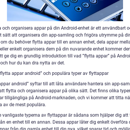
tta och organisera appar på din Android-enhet är ett användbart 
kt sätt att organisera din app-samling och frigöra utrymme på di
 om du behöver flytta appar till en annan enhet, dela appar mell
 eller enkelt organisera dem på din nuvarande enhet kommer de
att ge dig en grundlig introduktion till vad ”flytta appar” på Andro
och hur du kan dra nytta av det.
flytta appar android” och populära typer av flyttappar
appar android” syftar till att låta användare hantera sin app-sam
t flytta och organisera appar på olika sätt. Det finns olika type
par tillgängliga på Android-marknaden, och vi kommer att titta n
a av de mest populära.
 vanligaste typerna av flyttappar är sådana som hjälper dig att f
ån en enhet till en annan. Dessa appar låter dig enkelt överföra 
ppar från din gamla enhet till din nya, vilket sparar tid och möjl