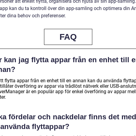
rsoner att enkelt flytta, organisera och njuta av sin app-samlin
ttapp kan du ta kontroll över din app-samling och optimera din A
ter dina behov och preferenser.
FAQ
 kan jag flytta appar från en enhet till 
nan?
tt flytta appar från en enhet till en annan kan du använda flytta
illåter överföring av appar via trådlöst nätverk eller USB-anslutn
erManager är en populär app för enkel överföring av appar mel
er.
ka fördelar och nackdelar finns det me
 använda flyttappar?