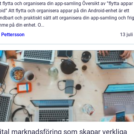
att flytta och organisera din app-samling Översikt av ”flytta appar
id” Att flytta och organisera appar på din Android-enhet är ett
dbart och praktiskt sätt att organisera din app-samling och fri
me på din enhet. O...
e Pettersson
13 jul
ital marknadsföring som skapar verkliga