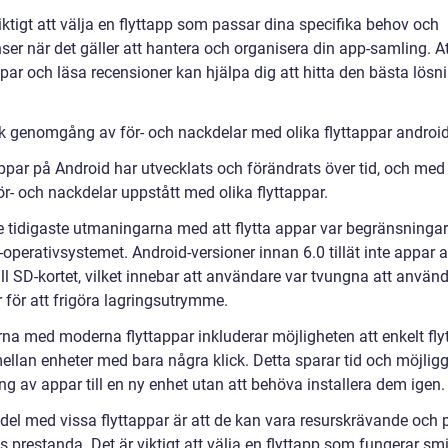
iktigt att välja en flyttapp som passar dina specifika behov och
ser när det gäller att hantera och organisera din app-samling. A
par och läsa recensioner kan hjälpa dig att hitta den bästa lösn
sk genomgång av för- och nackdelar med olika flyttappar androi
appar på Android har utvecklats och förändrats över tid, och med
r- och nackdelar uppstått med olika flyttappar.
e tidigaste utmaningarna med att flytta appar var begränsningar
operativsystemet. Android-versioner innan 6.0 tillät inte appar a
till SD-kortet, vilket innebar att användare var tvungna att anvä
 för att frigöra lagringsutrymme.
rna med moderna flyttappar inkluderar möjligheten att enkelt fly
ellan enheter med bara några klick. Detta sparar tid och möjligg
ng av appar till en ny enhet utan att behöva installera dem igen.
del med vissa flyttappar är att de kan vara resurskrävande och 
 prestanda. Det är viktigt att välja en flyttapp som fungerar sm