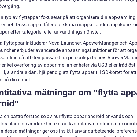
övergång.
n typ av flyttappar fokuserar på att organisera din app-samling
a enhet. Dessa appar låter dig skapa mappar, ändra app-ikoner o
ppar efter kategorier eller användningsmönster.
a flyttappar inkluderar Nova Launcher, ApowerManager och AppM
uncher erbjuder avancerade anpassningsfunktioner för att orga
-samling så att den passar dina personliga behov. ApowerMana
 enkel överföring av appar mellan enheter via USB eller trådlöst 
II, å andra sidan, hjälper dig att flytta appar till SD-kortet för att
 på din enhet.
titativa mätningar om ”flytta app
roid”
få en bättre förståelse av hur flytta-appar android används och
tas bland användare har en rad kvantitativa mätningar genomfö
ån dessa mätningar ger oss insikt i användarbeteende, preferens