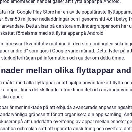
 problemområden när det gäller att flytta appar på Android.
data från Google Play Store har en av de populäraste flyttapparn
r, över 50 miljoner nedladdningar och i genomsnitt 4,6 i betyg f
n användare. Detta visar på de stora användargrupper som har 
skattat fördelarna med att flytta appar på Android.
n intressant kvantitativ mätning är den stora mängden sökning
appar android” som görs i Google varje månad. Detta tyder på att
n stark efterfrågan på information och guider om detta ämne.
lnader mellan olika flyttappar and
målet med alla flyttappar är att hjälpa användare att flytta och
ra appar, finns det skillnader i funktionalitet och användarvänli
olika appar.
ppar är mer inriktade på att erbjuda avancerade anpassningsalte
ändarvänliga gränssnitt för att organisera din app-samling. And
okuserar på att underlätta överföring av appar mellan enheter g
 snabba och enkla sätt att upprätta anslutning och överföra dat