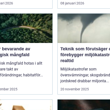
uari 2026
08 januari 2026
r bevarande av
Teknik som förutsäger 
ogisk mångfald
förebygger miljökatastro
realtid
isk mångfald hotas i allt
are takt av
Miljökatastrofer som
förändringar, habitatför...
översvämningar, skogsbränd
jordskred drabbar miljonta...
ember 2025
20 november 2025