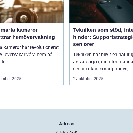
smarta kameror
Tekniken som stöd, int
ättrar hemövervakning
hinder: Supportstrategi
seniorer
 kameror har revolutionerat
 vi övervakar våra hem på.
Tekniken har blivit en naturli
lln...
av vardagen, men för mång
seniorer kan smartphones, ...
ember 2025
27 oktober 2025
Adress