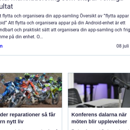
ultat
att flytta och organisera din app-samling Översikt av ”flytta appar
id” Att flytta och organisera appar på din Android-enhet är ett
dbart och praktiskt sätt att organisera din app-samling och fri
me på din enhet. O...
n
08 jul
er reparationer så får
Konferens dalarna när
n nytt liv
möten blir upplevelser