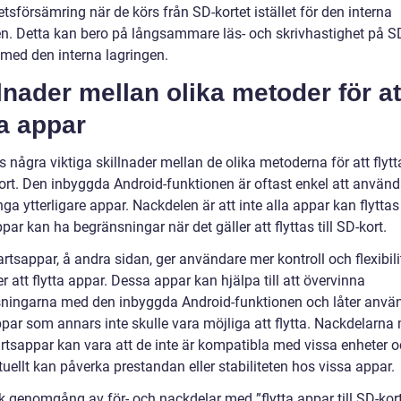
tsförsämring när de körs från SD-kortet istället för den interna
en. Detta kan bero på långsammare läs- och skrivhastighet på SD
 med den interna lagringen.
lnader mellan olika metoder för at
ta appar
s några viktiga skillnader mellan de olika metoderna för att flyt
-kort. Den inbyggda Android-funktionen är oftast enkel att använ
nga ytterligare appar. Nackdelen är att inte alla appar kan flytta
par kan ha begränsningar när det gäller att flyttas till SD-kort.
rtsappar, å andra sidan, ger användare mer kontroll och flexibili
er att flytta appar. Dessa appar kan hjälpa till att övervinna
ningarna med den inbyggda Android-funktionen och låter anvä
ppar som annars inte skulle vara möjliga att flytta. Nackdelarna
artsappar kan vara att de inte är kompatibla med vissa enheter o
uellt kan påverka prestandan eller stabiliteten hos vissa appar.
sk genomgång av för- och nackdelar med ”flytta appar till SD-kor