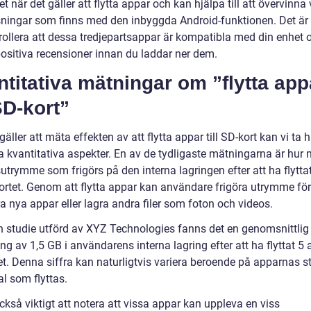
itet när det gäller att flytta appar och kan hjälpa till att övervinna
ningar som finns med den inbyggda Android-funktionen. Det är v
rollera att dessa tredjepartsappar är kompatibla med din enhet o
positiva recensioner innan du laddar ner dem.
titativa mätningar om ”flytta app
 SD-kort”
gäller att mäta effekten av att flytta appar till SD-kort kan vi ta
ra kvantitativa aspekter. En av de tydligaste mätningarna är hur
utrymme som frigörs på den interna lagringen efter att ha flytta
kortet. Genom att flytta appar kan användare frigöra utrymme för
ra nya appar eller lagra andra filer som foton och videos.
en studie utförd av XYZ Technologies fanns det en genomsnittlig
g av 1,5 GB i användarens interna lagring efter att ha flyttat 5 a
t. Denna siffra kan naturligtvis variera beroende på apparnas st
l som flyttas.
ckså viktigt att notera att vissa appar kan uppleva en viss