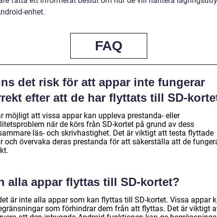
re fatta ett informerat beslut om hur de vill hantera lagringsut
Android-enhet.
FAQ
ns det risk för att appar inte fungerar
rekt efter att de har flyttats till SD-korte
r möjligt att vissa appar kan uppleva prestanda- eller
ilitetsproblem när de körs från SD-kortet på grund av dess
ammare läs- och skrivhastighet. Det är viktigt att testa flyttade
r och övervaka deras prestanda för att säkerställa att de funger
kt.
 alla appar flyttas till SD-kortet?
det är inte alla appar som kan flyttas till SD-kortet. Vissa appar 
gränsningar som förhindrar dem från att flyttas. Det är viktigt a