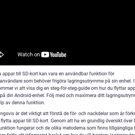
ta appar till SD-kort kan vara en användbar funktion för
användare som behöver frigöra lagringsutrymme på sin enhet. 
mmer vi att visa dig en steg-för-steg-guide om hur du flyttar appa
 på din Android-enhet. Följ med och maximera ditt lagringsutr
lp av denna funktion.
ngsvis är det viktigt att förstå de för- och nackdelar som är för
flytta appar till SD-kort. Genom att ha en grundlig översikt över 
unktion fungerar och de olika metoderna som finns tillgängliga