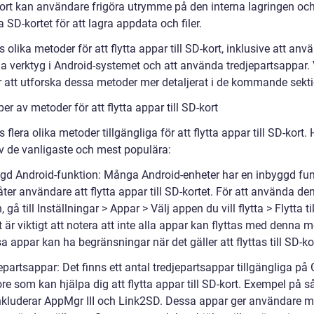
kort kan användare frigöra utrymme på den interna lagringen och 
SD-kortet för att lagra appdata och filer.
s olika metoder för att flytta appar till SD-kort, inklusive att anv
a verktyg i Android-systemet och att använda tredjepartsappar. 
att utforska dessa metoder mer detaljerat i de kommande sekt
per av metoder för att flytta appar till SD-kort
s flera olika metoder tillgängliga för att flytta appar till SD-kort. 
v de vanligaste och mest populära:
ggd Android-funktion: Många Android-enheter har en inbyggd fu
åter användare att flytta appar till SD-kortet. För att använda de
, gå till Inställningar > Appar > Välj appen du vill flytta > Flytta ti
t är viktigt att notera att inte alla appar kan flyttas med denna m
a appar kan ha begränsningar när det gäller att flyttas till SD-ko
epartsappar: Det finns ett antal tredjepartsappar tillgängliga på
re som kan hjälpa dig att flytta appar till SD-kort. Exempel på 
nkluderar AppMgr III och Link2SD. Dessa appar ger användare m