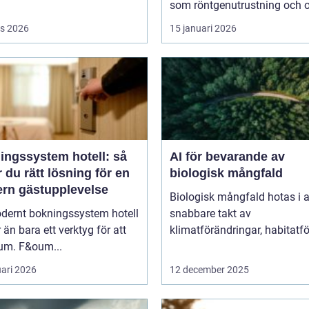
som röntgenutrustning och op
s 2026
15 januari 2026
ingssystem hotell: så
AI för bevarande av
r du rätt lösning för en
biologisk mångfald
rn gästupplevelse
Biologisk mångfald hotas i a
odernt bokningssystem hotell
snabbare takt av
 än bara ett verktyg för att
klimatförändringar, habitatför
rum. F&oum...
uari 2026
12 december 2025