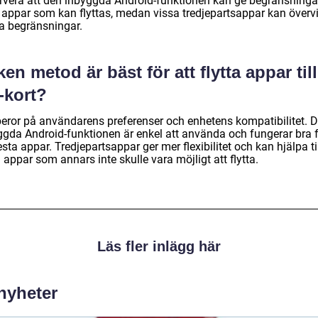
rvera att den inbyggda Android-funktionen kan ge begränsningar
a appar som kan flyttas, medan vissa tredjepartsappar kan överv
a begränsningar.
ken metod är bäst för att flytta appar till
-kort?
beror på användarens preferenser och enhetens kompatibilitet. 
ggda Android-funktionen är enkel att använda och fungerar bra 
esta appar. Tredjepartsappar ger mer flexibilitet och kan hjälpa til
a appar som annars inte skulle vara möjligt att flytta.
Läs fler inlägg här
 nyheter