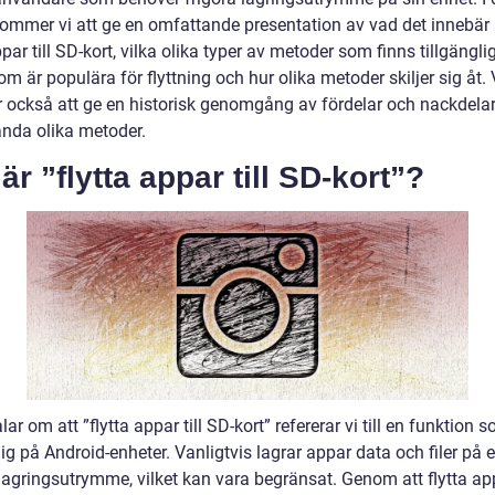
 kommer vi att ge en omfattande presentation av vad det innebär 
ppar till SD-kort, vilka olika typer av metoder som finns tillgänglig
m är populära för flyttning och hur olika metoder skiljer sig åt. 
också att ge en historisk genomgång av fördelar och nackdela
ända olika metoder.
är ”flytta appar till SD-kort”?
alar om att ”flytta appar till SD-kort” refererar vi till en funktion 
lig på Android-enheter. Vanligtvis lagrar appar data och filer på
lagringsutrymme, vilket kan vara begränsat. Genom att flytta appa