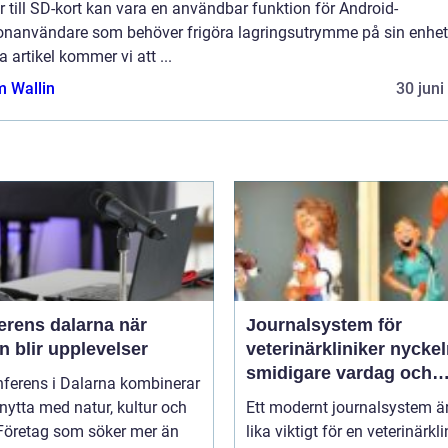
 till SD-kort kan vara en användbar funktion för Android-
fonanvändare som behöver frigöra lagringsutrymme på sin enhet.
 artikel kommer vi att ...
 Wallin
30 juni
rens dalarna när
Journalsystem för
 blir upplevelser
veterinärkliniker nyckeln till
smidigare vardag och
nferens i Dalarna kombinerar
säkrare vård
nytta med natur, kultur och
Ett modernt journalsystem ä
 Företag som söker mer än
lika viktigt för en veterinärkli