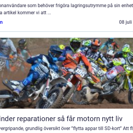
fonanvändare som behöver frigöra lagringsutrymme på sin enhet.
 artikel kommer vi att ...
n
08 jul
Cylinder reparationer så får motorn nytt liv
ergripande, grundlig översikt över ”flytta appar till SD-kort” Att fl