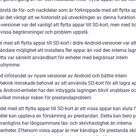
förstå de för- och nackdelar som är förknippade med att flytta app
är det viktigt att se historiskt på utvecklingen av denna funktion.
versioner var det vanligt att flytta appar till SD-kort, men med ti
 vissa begränsningar och problem uppstå.
l med att flytta appar till SD-kort i äldre Android-versioner var at
ndare möjlighet att installera fler appar än vad den interna lag
Detta var särskilt användbart för enheter med begränsat intern
sutrymme.
 införandet av nyare versioner av Android och bättre intern
steknik minskade behovet av att använda SD-kort för att lagra ap
 Android-enheter har den inbyggda lagringen blivit snabbare o
, vilket minskar risken för prestandaproblem.
el med att flytta appar till SD-kort är att vissa appar kan sluta
 eller kan uppleva en försämring av prestandan. Detta kan bero p
 vanligtvis har långsammare läs- och skrivhastighet än interna
senheter. Eftersom vissa appar är mer känsliga för prestanda ski