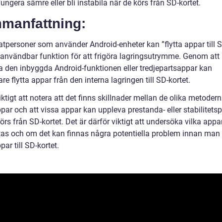
ungera sämre eller bli instabila när de körs från SD-kortet.
manfattning:
atpersoner som använder Android-enheter kan ”flytta appar till S
 användbar funktion för att frigöra lagringsutrymme. Genom att
 den inbyggda Android-funktionen eller tredjepartsappar kan
e flytta appar från den interna lagringen till SD-kortet.
iktigt att notera att det finns skillnader mellan de olika metodern
ppar och att vissa appar kan uppleva prestanda- eller stabilitet
örs från SD-kortet. Det är därför viktigt att undersöka vilka app
ttas och om det kan finnas några potentiella problem innan man 
ppar till SD-kortet.