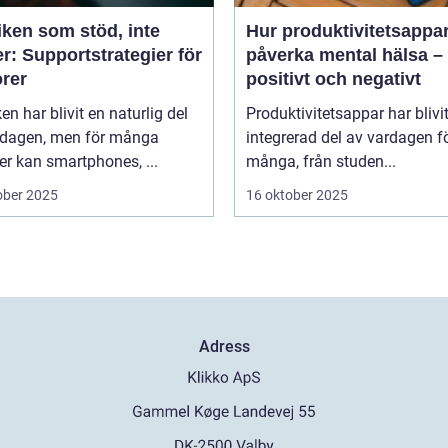
iken som stöd, inte
Hur produktivitetsappa
r: Supportstrategier för
påverka mental hälsa –
orer
positivt och negativt
en har blivit en naturlig del
Produktivitetsappar har blivi
rdagen, men för många
integrerad del av vardagen f
er kan smartphones, ...
många, från studen...
ober 2025
16 oktober 2025
Adress