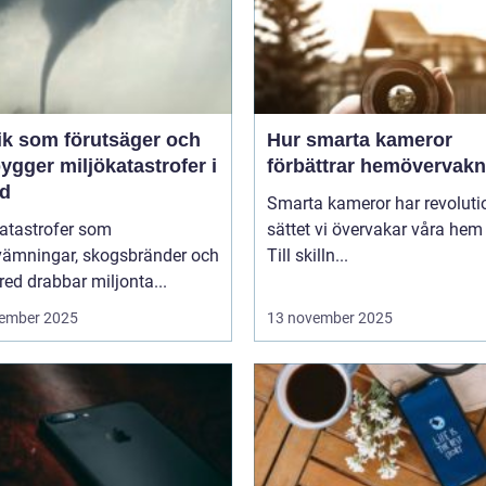
ik som förutsäger och
Hur smarta kameror
ygger miljökatastrofer i
förbättrar hemövervakn
id
Smarta kameror har revoluti
katastrofer som
sättet vi övervakar våra hem
vämningar, skogsbränder och
Till skilln...
red drabbar miljonta...
ember 2025
13 november 2025