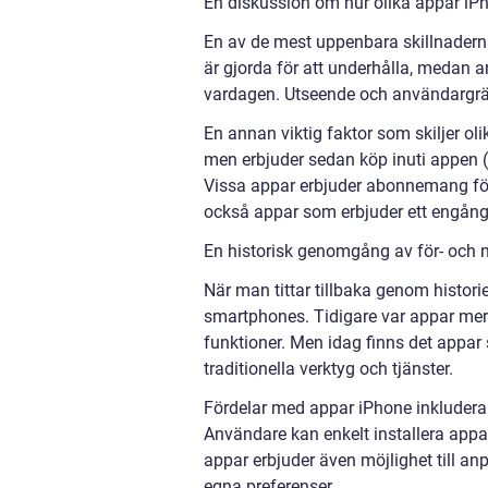
En diskussion om hur olika appar iPho
En av de mest uppenbara skillnaderna
är gjorda för att underhålla, medan
vardagen. Utseende och användargränss
En annan viktig faktor som skiljer ol
men erbjuder sedan köp inuti appen (i
Vissa appar erbjuder abonnemang för a
också appar som erbjuder ett engångsp
En historisk genomgång av för- och 
När man tittar tillbaka genom histori
smartphones. Tidigare var appar mer
funktioner. Men idag finns det appar
traditionella verktyg och tjänster.
Fördelar med appar iPhone inkluderar 
Användare kan enkelt installera appar
appar erbjuder även möjlighet till an
egna preferenser.