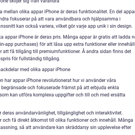
ne skiljer sig från varandra
 mellan olika appar iPhone är deras funktionalitet. En del appa
 andra fokuserar på att vara användbara och hjälpsamma i
nitt kan också variera, vilket gör varje app unik i sin design.
ika appar iPhone är deras pris. Många appar är gratis att ladda ne
n-app purchases) för att låsa upp extra funktioner eller innehåll
tt få tillgång till premiumfunktioner. Å andra sidan finns det
ris för fullständig tillgång.
nackdelar med olika appar iPhone
en har appar iPhone revolutionerat hur vi använder våra
 begränsade och fokuserade främst på att erbjuda enkla
 som kan utföra komplexa uppgifter och till och med ersätta
deras användarvänlighet, tillgänglighet och interaktivitet.
 och få direkt åtkomst till olika funktioner och innehåll. Många
passning, så att användare kan skräddarsy sin upplevelse efter