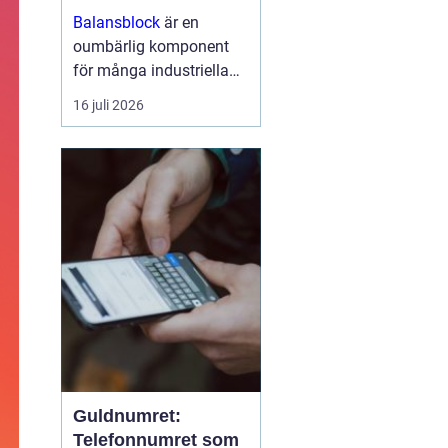
arbetsmiljö
Balansblock
är en
oumbärlig komponent
för många industriella
och hantverksrelaterade
16 juli 2026
miljöer. De hjälper till att
förbättra ergonomin,
minska...
Guldnumret:
Telefonnumret som