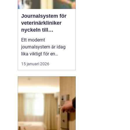
Journalsystem för
veterinärkliniker
nyckeln till
smidigare vardag
Ett modernt
och säkrare vård
journalsystem är idag
lika viktigt för en
veterinärklinik som
15 januari 2026
röntgenutrustning och
operationssal. När vård,
kundkontakt och
administration samlas i
samma digitala flöde blir
arbetet både snabbare
och säkrare. För
djurägaren märks det
som...