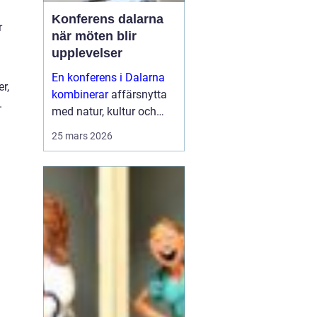
Konferens dalarna
r
när möten blir
upplevelser
En konferens i Dalarna
r,
kombinerar
affärsnytta
.
med natur, kultur och
lugn. Företag som söker
25 mars 2026
mer än bara ett
mötesrum väljer ofta
regionen för att skapa
fokus, sammanhållning
och ny energ...