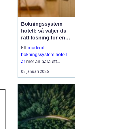
Bokningssystem
t
hotell: så väljer du
rätt lösning för en
modern
Ett
modernt
gästupplevelse
bokningssystem hotell
är
mer än bara ett
verktyg för att fylla rum.
08 januari 2026
För många anläggningar
är systemet navet i hela
verksamheten. När
bokni...