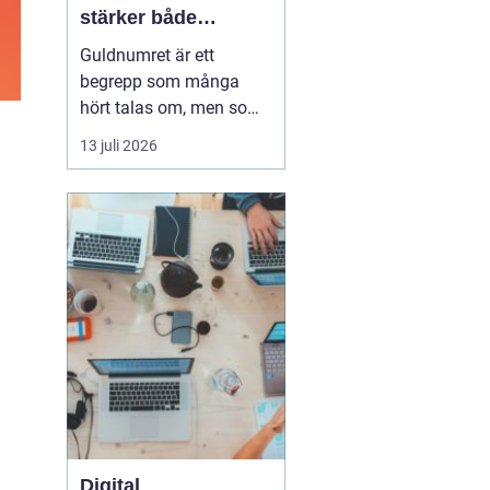
stärker både
varumärke och
Guldnumret är ett
vardag
begrepp som många
hört talas om, men som
färre har funderat
13 juli 2026
igenom strategiskt. Med
ett enkelt, minnesvärt
och ofta symmetriskt
telefonnummer kan
både företag och
privatpersoner göra
kommuni...
Digital