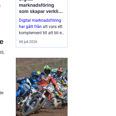
marknadsföring
i
som skapar verkliga
resultat
Digital marknadsföring
har gått från
att vara ett
komplement till att bli en
central del i hur företag
ne
08 juli 2026
växer, bygger förtroende
och hittar nya k...
OS,
de