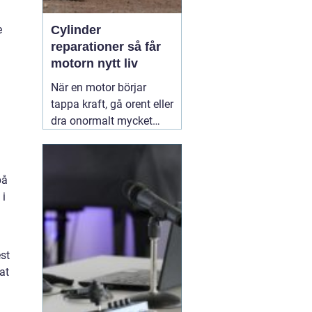
e
Cylinder
reparationer så får
motorn nytt liv
När en motor börjar
tappa kraft, gå orent eller
dra onormalt mycket
bränsle ligger felet ofta i
cylindern. Slitage, skador
och felaktig beläggning
på
gör att motorn inte
 i
längre arbetar tätt och
effektivt. Genom
professionella
30 juni
2026
st
at