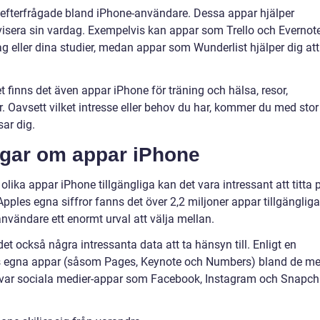
 efterfrågade bland iPhone-användare. Dessa appar hjälper
visera sin vardag. Exempelvis kan appar som Trello och Evernot
ag eller dina studier, medan appar som Wunderlist hjälper dig att
t finns det även appar iPhone för träning och hälsa, resor,
. Oavsett vilket intresse eller behov du har, kommer du med stor
ar dig.
ngar om appar iPhone
lika appar iPhone tillgängliga kan det vara intressant att titta 
pples egna siffror fanns det över 2,2 miljoner appar tillgängliga
användare ett enormt urval att välja mellan.
det också några intressanta data att ta hänsyn till. Enligt en
es egna appar (såsom Pages, Keynote och Numbers) bland de me
var sociala medier-appar som Facebook, Instagram och Snapch