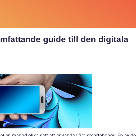
fattande guide till den digitala
det en mängd olika sätt att använda våra smartphones. En av de