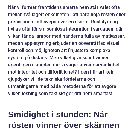
När vi formar framtidens smarta hem står valet ofta
mellan två läger: enkelheten i att bara höja rösten eller
precisionen i att svepa över en skärm. Röststyrning
hyllas ofta för sin sömlösa integration i vardagen, där
vi kan tända lampor med händerna fulla av matkassar,
medan app-styrning erbjuder en oöverträffad visuell
kontroll och möjligheten att finjustera komplexa
system på distans. Men vilket gränssnitt vinner
egentligen i längden när vi väger användarvänlighet
mot integritet och tillförlitlighet? I den här artikeln
djupdyker vi i de tekniska fördelarna och
utmaningarna med båda metoderna för att avgöra
vilken lösning som faktiskt gör ditt hem smartast.
Smidighet i stunden: När
rösten vinner över skärmen