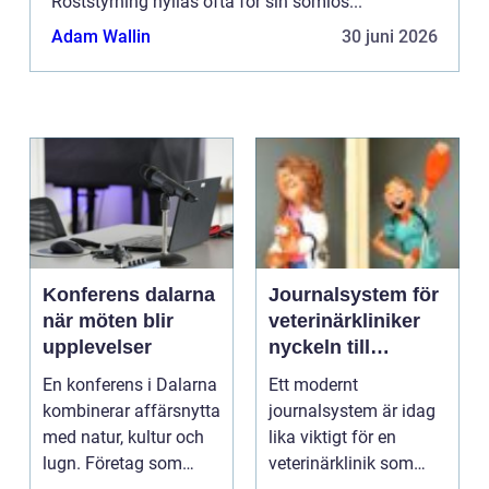
Röststyrning hyllas ofta för sin sömlös...
Adam Wallin
30 juni 2026
Konferens dalarna
Journalsystem för
när möten blir
veterinärkliniker
upplevelser
nyckeln till
smidigare vardag
En konferens i Dalarna
Ett modernt
och säkrare vård
kombinerar affärsnytta
journalsystem är idag
med natur, kultur och
lika viktigt för en
lugn. Företag som
veterinärklinik som