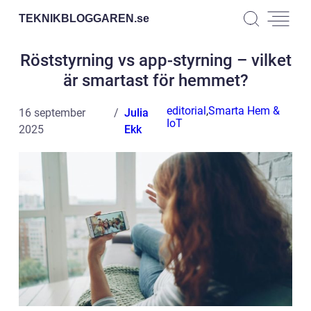
TEKNIKBLOGGAREN.
se
Röststyrning vs app-styrning – vilket
är smartast för hemmet?
editorial
,
Smarta Hem &
16 september
Julia
IoT
2025
Ekk