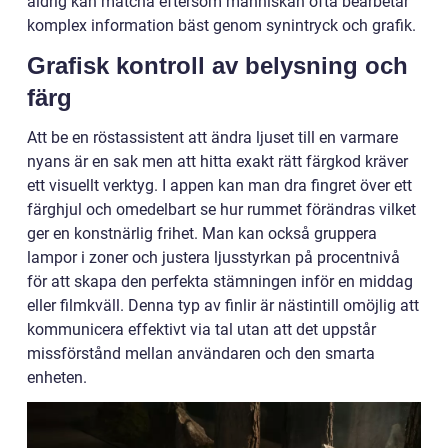
aldrig kan matcha eftersom människan ofta bearbetar
komplex information bäst genom synintryck och grafik.
Grafisk kontroll av belysning och
färg
Att be en röstassistent att ändra ljuset till en varmare
nyans är en sak men att hitta exakt rätt färgkod kräver
ett visuellt verktyg. I appen kan man dra fingret över ett
färghjul och omedelbart se hur rummet förändras vilket
ger en konstnärlig frihet. Man kan också gruppera
lampor i zoner och justera ljusstyrkan på procentnivå
för att skapa den perfekta stämningen inför en middag
eller filmkväll. Denna typ av finlir är nästintill omöjlig att
kommunicera effektivt via tal utan att det uppstår
missförstånd mellan användaren och den smarta
enheten.