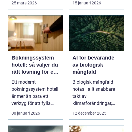
söker mer än b...
röntgenutrustning och
25 mars 2026
15 januari 2026
oper...
Bokningssystem
AI för bevarande
hotell: så väljer du
av biologisk
rätt lösning för en
mångfald
modern
Ett modernt
Biologisk mångfald
gästupplevelse
bokningssystem hotell
hotas i allt snabbare
är mer än bara ett
takt av
verktyg för att fylla
klimatförändringar,
rum. F&oum...
habitatför...
08 januari 2026
12 december 2025