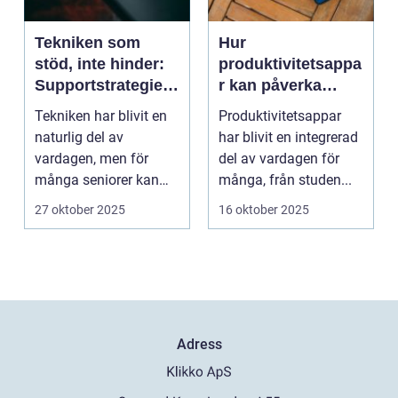
Tekniken som
Hur
stöd, inte hinder:
produktivitetsappa
Supportstrategier
r kan påverka
för seniorer
mental hälsa –
Tekniken har blivit en
Produktivitetsappar
både positivt och
naturlig del av
har blivit en integrerad
negativt
vardagen, men för
del av vardagen för
många seniorer kan
många, från studen...
smartphones, ...
27 oktober 2025
16 oktober 2025
Adress