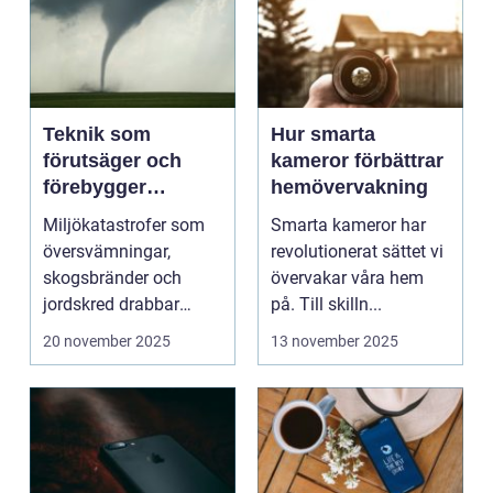
Teknik som
Hur smarta
förutsäger och
kameror förbättrar
förebygger
hemövervakning
miljökatastrofer i
Miljökatastrofer som
Smarta kameror har
realtid
översvämningar,
revolutionerat sättet vi
skogsbränder och
övervakar våra hem
jordskred drabbar
på. Till skilln...
miljonta...
20 november 2025
13 november 2025