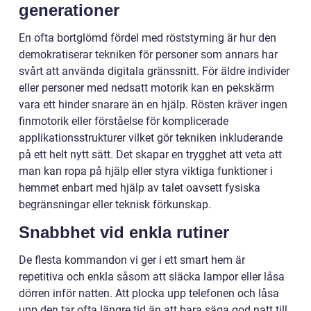
generationer
En ofta bortglömd fördel med röststyrning är hur den
demokratiserar tekniken för personer som annars har
svårt att använda digitala gränssnitt. För äldre individer
eller personer med nedsatt motorik kan en pekskärm
vara ett hinder snarare än en hjälp. Rösten kräver ingen
finmotorik eller förståelse för komplicerade
applikationsstrukturer vilket gör tekniken inkluderande
på ett helt nytt sätt. Det skapar en trygghet att veta att
man kan ropa på hjälp eller styra viktiga funktioner i
hemmet enbart med hjälp av talet oavsett fysiska
begränsningar eller teknisk förkunskap.
Snabbhet vid enkla rutiner
De flesta kommandon vi ger i ett smart hem är
repetitiva och enkla såsom att släcka lampor eller låsa
dörren inför natten. Att plocka upp telefonen och låsa
upp den tar ofta längre tid än att bara säga god natt till