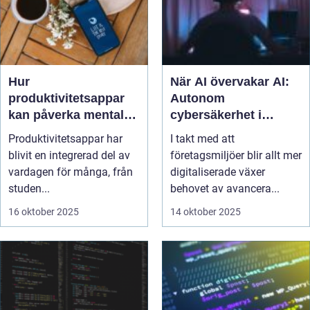
Hur
När AI övervakar AI:
produktivitetsappar
Autonom
kan påverka mental
cybersäkerhet i
hälsa – både positivt
företagsmiljöer
Produktivitetsappar har
I takt med att
och negativt
blivit en integrerad del av
företagsmiljöer blir allt mer
vardagen för många, från
digitaliserade växer
studen...
behovet av avancera...
16 oktober 2025
14 oktober 2025