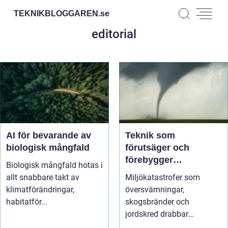
TEKNIKBLOGGAREN.
se
editorial
AI för bevarande av
Teknik som
biologisk mångfald
förutsäger och
förebygger
Biologisk mångfald hotas i
miljökatastrofer i
allt snabbare takt av
Miljökatastrofer som
realtid
klimatförändringar,
översvämningar,
habitatför...
skogsbränder och
jordskred drabbar
miljonta...