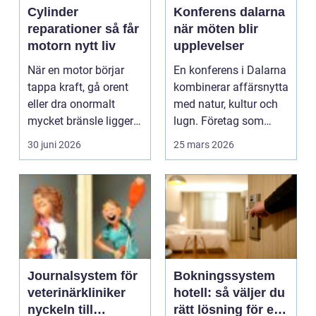
Cylinder
Konferens dalarna
reparationer så får
när möten blir
motorn nytt liv
upplevelser
När en motor börjar
En konferens i Dalarna
tappa kraft, gå orent
kombinerar affärsnytta
eller dra onormalt
med natur, kultur och
mycket bränsle ligger
lugn. Företag som
felet ofta i cyli...
söker mer än b...
30 juni 2026
25 mars 2026
Journalsystem för
Bokningssystem
veterinärkliniker
hotell: så väljer du
nyckeln till
rätt lösning för en