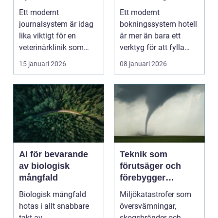
smidigare vardag
modern
Ett modernt
Ett modernt
och säkrare vård
gästupplevelse
journalsystem är idag
bokningssystem hotell
lika viktigt för en
är mer än bara ett
veterinärklinik som
verktyg för att fylla
röntgenutrustning och
rum. F&oum...
15 januari 2026
08 januari 2026
oper...
AI för bevarande
Teknik som
av biologisk
förutsäger och
mångfald
förebygger
miljökatastrofer i
Biologisk mångfald
Miljökatastrofer som
realtid
hotas i allt snabbare
översvämningar,
takt av
skogsbränder och