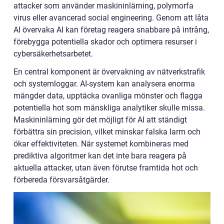
attacker som använder maskininlärning, polymorfa
virus eller avancerad social engineering. Genom att låta
AI övervaka AI kan företag reagera snabbare på intrång,
förebygga potentiella skador och optimera resurser i
cybersäkerhetsarbetet.
En central komponent är övervakning av nätverkstrafik
och systemloggar. AI-system kan analysera enorma
mängder data, upptäcka ovanliga mönster och flagga
potentiella hot som mänskliga analytiker skulle missa.
Maskininlärning gör det möjligt för AI att ständigt
förbättra sin precision, vilket minskar falska larm och
ökar effektiviteten. När systemet kombineras med
prediktiva algoritmer kan det inte bara reagera på
aktuella attacker, utan även förutse framtida hot och
förbereda försvarsåtgärder.