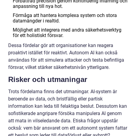
Förbättrad precision genom kontinuerlig inlärning och
anpassning till nya hot.
Förmåga att hantera komplexa system och stora
datamängder i realtid.
Möjlighet att integrera med andra säkerhetsverktyg
för ett holistiskt försvar.
Dessa fördelar gör att organisationer kan reagera
proaktivt istället för reaktivt. Autonom AI kan också
användas för att simulera attacker och testa befintliga
försvar, vilket stärker säkerhetsnivån ytterligare.
Risker och utmaningar
Trots fördelarna finns det utmaningar. AI-system är
beroende av data, och bristfällig eller partisk
information kan leda till felaktiga beslut. Dessutom kan
sofistikerade angripare försöka manipulera AI genom
att mata in vilseledande data. Etiska frågor uppstår
också: vem bär ansvaret om ett autonomt system fattar
ett beslut som leder till dataförlust eller avbrott?