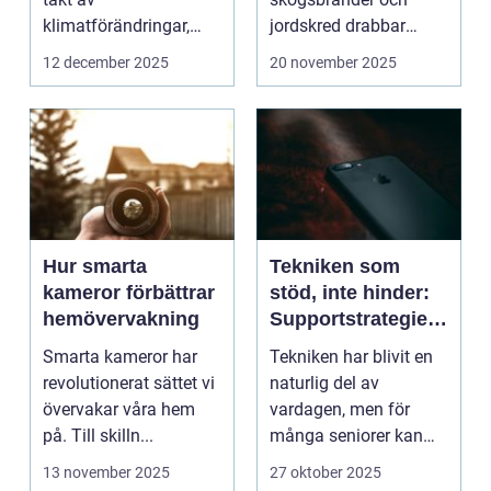
klimatförändringar,
jordskred drabbar
habitatför...
miljonta...
12 december 2025
20 november 2025
Hur smarta
Tekniken som
kameror förbättrar
stöd, inte hinder:
hemövervakning
Supportstrategier
för seniorer
Smarta kameror har
Tekniken har blivit en
revolutionerat sättet vi
naturlig del av
övervakar våra hem
vardagen, men för
på. Till skilln...
många seniorer kan
smartphones, ...
13 november 2025
27 oktober 2025