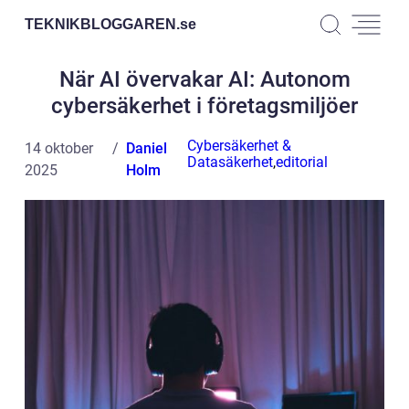
TEKNIKBLOGGAREN.
se
När AI övervakar AI: Autonom
cybersäkerhet i företagsmiljöer
Cybersäkerhet &
14 oktober
Daniel
Datasäkerhet
,
editorial
2025
Holm