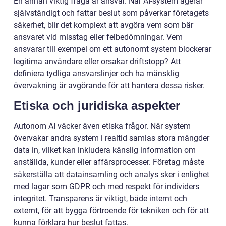
En annan viktig fråga är ansvar. När AI-system agerar
självständigt och fattar beslut som påverkar företagets
säkerhet, blir det komplext att avgöra vem som bär
ansvaret vid misstag eller felbedömningar. Vem
ansvarar till exempel om ett autonomt system blockerar
legitima användare eller orsakar driftstopp? Att
definiera tydliga ansvarslinjer och ha mänsklig
övervakning är avgörande för att hantera dessa risker.
Etiska och juridiska aspekter
Autonom AI väcker även etiska frågor. När system
övervakar andra system i realtid samlas stora mängder
data in, vilket kan inkludera känslig information om
anställda, kunder eller affärsprocesser. Företag måste
säkerställa att datainsamling och analys sker i enlighet
med lagar som GDPR och med respekt för individers
integritet. Transparens är viktigt, både internt och
externt, för att bygga förtroende för tekniken och för att
kunna förklara hur beslut fattas.