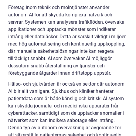
Företag inom teknik och molntjänster använder
autonom AI för att skydda komplexa nätverk och
servrar. Systemen kan analysera trafikflöden, övervaka
applikationer och upptäcka mönster som indikerar
intrång eller dataläckor. Detta är särskilt viktigt i miljöer
med hög automatisering och kontinuerlig uppkoppling,
där manuella säkerhetslösningar inte kan reagera
tillräckligt snabbt. AI som övervakar AI möjliggör
dessutom snabb återställning av tjänster och
förebyggande åtgärder innan driftstopp uppstår.
Hälso- och sjukvården är också en sektor där autonom
AI blir allt vanligare. Sjukhus och kliniker hanterar
patientdata som är både känslig och kritisk. AI-system
kan skydda journaler och medicinska apparater från
cyberattacker, samtidigt som de upptäcker anomalier i
nätverket som kan indikera sabotage eller intrång.
Denna typ av autonom övervakning är avgörande för
att säkerställa patienternas säkerhet och kontinuerlig