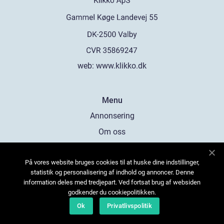
web:
www.klikko.dk
Menu
Annonsering
Om oss
Cookies
På vores website bruges cookies til at huske dine indstillinger,
Kontakta oss
statistik og personalisering af indhold og annoncer. Denne
Sitemap
information deles med tredjepart. Ved fortsat brug af websiden
godkender du cookiepolitikken.
Ok
Privatlivspolitik