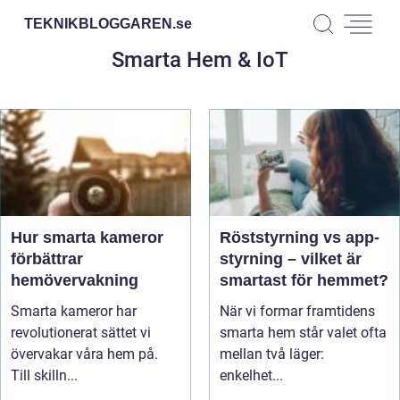
TEKNIKBLOGGAREN.
se
Smarta Hem & IoT
Hur smarta kameror
Röststyrning vs app-
förbättrar
styrning – vilket är
hemövervakning
smartast för hemmet?
Smarta kameror har
När vi formar framtidens
revolutionerat sättet vi
smarta hem står valet ofta
övervakar våra hem på.
mellan två läger:
Till skilln...
enkelhet...