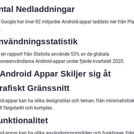
ntal Nedladdningar
t Google har över 82 miljarder Android-appar laddats ner från Pl
.
nvändningsstatistik
t en rapport från Statista använde 53% av de globala
oneanvändarna Android-appar under fjärde kvartalet 2020.
Android Appar Skiljer sig åt
rafiskt Gränssnitt
id-appar kan ha olika designstilar och teman, från minimalistis
ill färgstarkt och komplex.
unktionalitet
id-appar kan ha olika användningsområden och funktioner, från