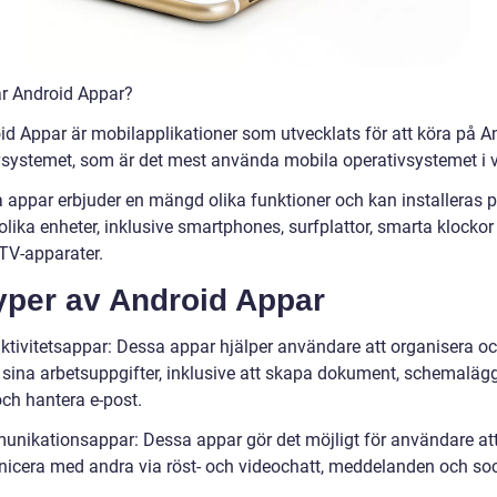
är Android Appar?
id Appar är mobilapplikationer som utvecklats för att köra på A
vsystemet, som är det mest använda mobila operativsystemet i v
 appar erbjuder en mängd olika funktioner och kan installeras 
lika enheter, inklusive smartphones, surfplattor, smarta klockor
TV-apparater.
yper av Android Appar
ktivitetsappar: Dessa appar hjälper användare att organisera o
 sina arbetsuppgifter, inklusive att skapa dokument, schemaläg
ch hantera e-post.
nikationsappar: Dessa appar gör det möjligt för användare at
cera med andra via röst- och videochatt, meddelanden och soc