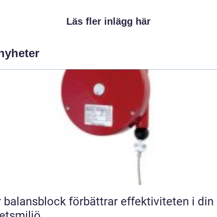
Läs fler inlägg här
 nyheter
 balansblock förbättrar effektiviteten i din
etsmiljö