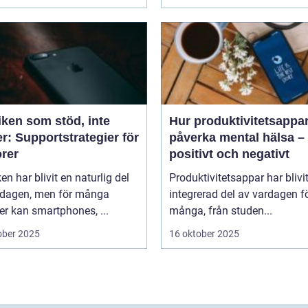
iken som stöd, inte
Hur produktivitetsappa
r: Supportstrategier för
påverka mental hälsa –
orer
positivt och negativt
en har blivit en naturlig del
Produktivitetsappar har blivi
rdagen, men för många
integrerad del av vardagen f
er kan smartphones, ...
många, från studen...
ober 2025
16 oktober 2025