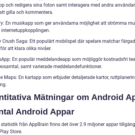
pp och redigera sina foton samt interagera med andra använda
tt gilla och kommentera.
fy: En musikapp som ger användarna möjlighet att strömma m
v internetuppkopplingen.
 Crush Saga: Ett populärt mobilspel där spelare matchar färga
för att klara olika nivåer.
App: En populär meddelandeapp som möjliggör kostnadsfri text-
eosamtal, samt varierade meddelandefunktioner.
e Maps: En kartapp som erbjuder detaljerade kartor, ruttplaneri
ing.
ntitativa Mätningar om Android A
ntal Android Appar
 statistik från AppBrain finns det över 2.9 miljoner appar tillgän
Play Store.