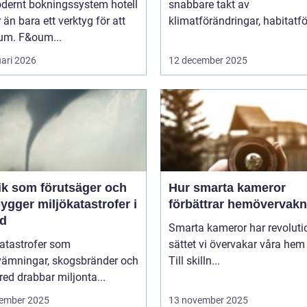
odernt bokningssystem hotell
snabbare takt av
 än bara ett verktyg för att
klimatförändringar, habitatför
rum. F&oum...
uari 2026
12 december 2025
ik som förutsäger och
Hur smarta kameror
ygger miljökatastrofer i
förbättrar hemövervakn
id
Smarta kameror har revoluti
katastrofer som
sättet vi övervakar våra hem
vämningar, skogsbränder och
Till skilln...
red drabbar miljonta...
ember 2025
13 november 2025