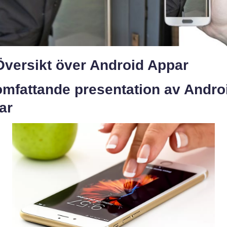
Översikt över Android Appar
omfattande presentation av Andro
ar