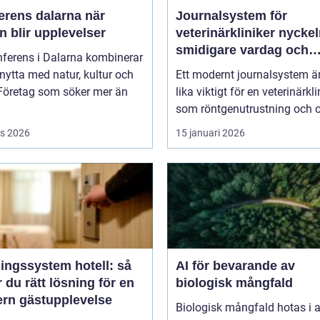
rens dalarna när
Journalsystem för
 blir upplevelser
veterinärkliniker nyckeln till
smidigare vardag och
nferens i Dalarna kombinerar
säkrare vård
nytta med natur, kultur och
Ett modernt journalsystem ä
 Företag som söker mer än
lika viktigt för en veterinärkli
som röntgenutrustning och op
s 2026
15 januari 2026
ingssystem hotell: så
AI för bevarande av
r du rätt lösning för en
biologisk mångfald
rn gästupplevelse
Biologisk mångfald hotas i a