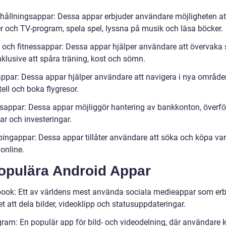
hållningsappar: Dessa appar erbjuder användare möjligheten att
er och TV-program, spela spel, lyssna på musik och läsa böcker.
 och fitnessappar: Dessa appar hjälper användare att övervaka 
nklusive att spåra träning, kost och sömn.
ppar: Dessa appar hjälper användare att navigera i nya område
tell och boka flygresor.
sappar: Dessa appar möjliggör hantering av bankkonton, överfö
ar och investeringar.
ingappar: Dessa appar tillåter användare att söka och köpa va
 online.
Populära Android Appar
ook: Ett av världens mest använda sociala medieappar som erb
t att dela bilder, videoklipp och statusuppdateringar.
gram: En populär app för bild- och videodelning, där användare 