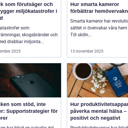
ik som förutsäger och
Hur smarta kameror
ygger miljökatastrofer i
förbättrar hemövervakn
id
Smarta kameror har revoluti
katastrofer som
sättet vi övervakar våra hem
vämningar, skogsbränder och
Till skilln...
red drabbar miljonta...
ember 2025
13 november 2025
iken som stöd, inte
Hur produktivitetsappa
r: Supportstrategier för
påverka mental hälsa –
orer
positivt och negativt
en har blivit en naturlig del
Produktivitetsappar har blivi