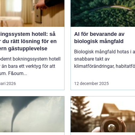
ingssystem hotell: så
AI för bevarande av
r du rätt lösning för en
biologisk mångfald
rn gästupplevelse
Biologisk mångfald hotas i a
odernt bokningssystem hotell
snabbare takt av
 än bara ett verktyg för att
klimatförändringar, habitatför
rum. F&oum...
uari 2026
12 december 2025