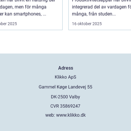
rdagen, men för många
integrerad del av vardagen f
er kan smartphones, ...
många, från studen...
ober 2025
16 oktober 2025
Adress
web:
www.klikko.dk