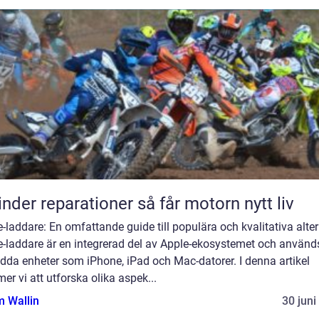
Cylinder reparationer så får motorn nytt liv
-laddare: En omfattande guide till populära och kvalitativa alter
e-laddare är en integrerad del av Apple-ekosystemet och använd
adda enheter som iPhone, iPad och Mac-datorer. I denna artikel
r vi att utforska olika aspek...
 Wallin
30 juni