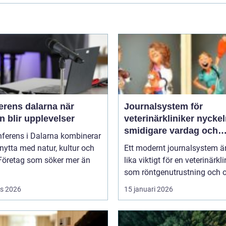
rens dalarna när
Journalsystem för
 blir upplevelser
veterinärkliniker nyckeln till
smidigare vardag och
nferens i Dalarna kombinerar
säkrare vård
nytta med natur, kultur och
Ett modernt journalsystem ä
 Företag som söker mer än
lika viktigt för en veterinärkli
som röntgenutrustning och op
s 2026
15 januari 2026