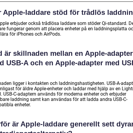
 Apple-laddare stöd för trådlös laddni
Apple erbjuder också trådlösa laddare som stöder Qi-standard. 
are fungerar genom att placera enheter på en laddningsplatta oc
lära för iPhones och AirPods.
d är skillnaden mellan en Apple-adapter
d USB-A och en Apple-adapter med US
lnaden ligger i kontakten och laddningshastigheten. USB-A-adap
nligast för äldre Apple-enheter och laddar med hjälp av en Light
l. USB-C-adaptern används för moderna enheter och erbjuder
bare laddning samt kan användas för att ladda andra USB-C-
atibla enheter.
för är Apple-laddare generellt sett dyra