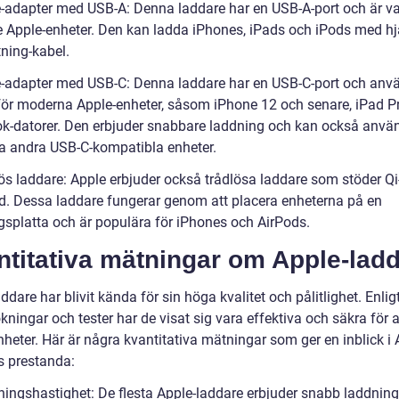
e-adapter med USB-A: Denna laddare har en USB-A-port och är va
re Apple-enheter. Den kan ladda iPhones, iPads och iPods med hj
tning-kabel.
e-adapter med USB-C: Denna laddare har en USB-C-port och anv
för moderna Apple-enheter, såsom iPhone 12 och senare, iPad P
-datorer. Den erbjuder snabbare laddning och kan också anvä
da andra USB-C-kompatibla enheter.
lös laddare: Apple erbjuder också trådlösa laddare som stöder Qi
d. Dessa laddare fungerar genom att placera enheterna på en
gsplatta och är populära för iPhones och AirPods.
ntitativa mätningar om Apple-lad
ddare har blivit kända för sin höga kvalitet och pålitlighet. Enlig
ningar och tester har de visat sig vara effektiva och säkra för a
heter. Här är några kvantitativa mätningar som ger en inblick i 
s prestanda:
ningshastighet: De flesta Apple-laddare erbjuder snabb laddning