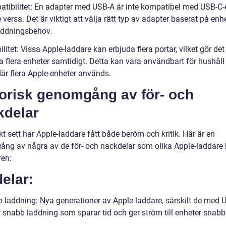
atibilitet: En adapter med USB-A är inte kompatibel med USB-C-
 versa. Det är viktigt att välja rätt typ av adapter baserat på enh
addningsbehov.
bilitet: Vissa Apple-laddare kan erbjuda flera portar, vilket gör det
a flera enheter samtidigt. Detta kan vara användbart för hushåll 
där flera Apple-enheter används.
torisk genomgång av för- och
kdelar
kt sett har Apple-laddare fått både beröm och kritik. Här är en
ng av några av de för- och nackdelar som olika Apple-laddare 
ren:
elar:
 laddning: Nya generationer av Apple-laddare, särskilt de med 
r snabb laddning som sparar tid och ger ström till enheter snabb