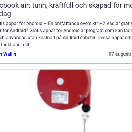
book air: tunn, kraftfull och skapad för m
rdag
tis appar för Android – En omfattande översikt” H2 Vad är grati
r för Android? Gratis appar för Android är program som kan lad
och användas utan kostnad på Android-enheter. Dessa appar erb
 funktioner och ...
 Wallin
07 augusti