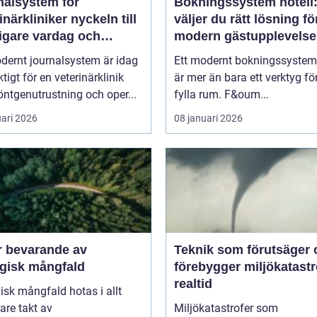
nalsystem för
Bokningssystem hotell:
kliniker nyckeln till
väljer du rätt lösning fö
igare vardag och
modern gästupplevelse
are vård
dernt journalsystem är idag
Ett modernt bokningssystem 
ktigt för en veterinärklinik
är mer än bara ett verktyg för
ntgenutrustning och oper...
fylla rum. F&oum...
uari 2026
08 januari 2026
r bevarande av
Teknik som förutsäger 
ogisk mångfald
förebygger miljökatastro
realtid
isk mångfald hotas i allt
are takt av
Miljökatastrofer som