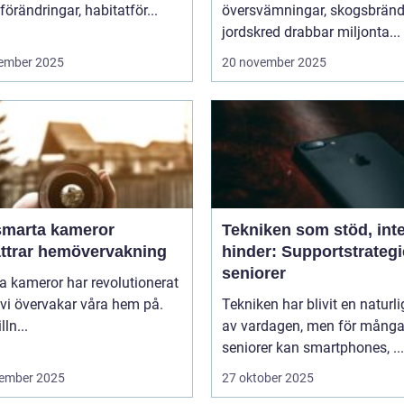
förändringar, habitatför...
översvämningar, skogsbränd
jordskred drabbar miljonta...
ember 2025
20 november 2025
smarta kameror
Tekniken som stöd, int
ättrar hemövervakning
hinder: Supportstrategi
seniorer
 kameror har revolutionerat
 vi övervakar våra hem på.
Tekniken har blivit en naturli
lln...
av vardagen, men för mång
seniorer kan smartphones, ...
ember 2025
27 oktober 2025