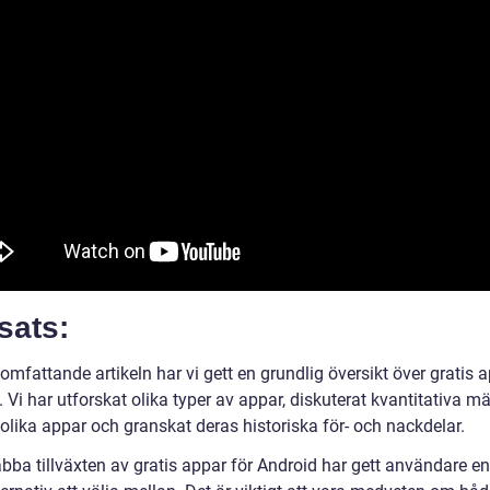
sats:
omfattande artikeln har vi gett en grundlig översikt över gratis a
 Vi har utforskat olika typer av appar, diskuterat kvantitativa mä
olika appar och granskat deras historiska för- och nackdelar.
bba tillväxten av gratis appar för Android har gett användare 