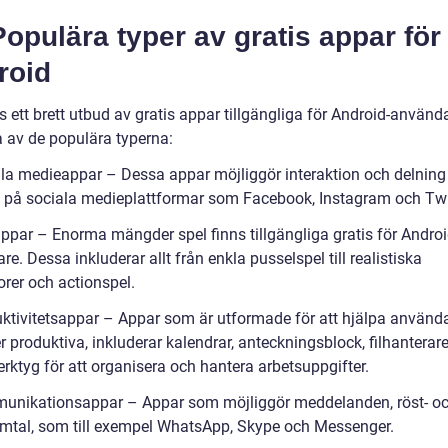
opulära typer av gratis appar för
roid
s ett brett utbud av gratis appar tillgängliga för Android-använd
a av de populära typerna:
ala medieappar – Dessa appar möjliggör interaktion och delning
l på sociala medieplattformar som Facebook, Instagram och Twit
appar – Enorma mängder spel finns tillgängliga gratis för Androi
e. Dessa inkluderar allt från enkla pusselspel till realistiska
orer och actionspel.
uktivitetsappar – Appar som är utformade för att hjälpa använda
 produktiva, inkluderar kalendrar, anteckningsblock, filhanterar
rktyg för att organisera och hantera arbetsuppgifter.
unikationsappar – Appar som möjliggör meddelanden, röst- o
mtal, som till exempel WhatsApp, Skype och Messenger.