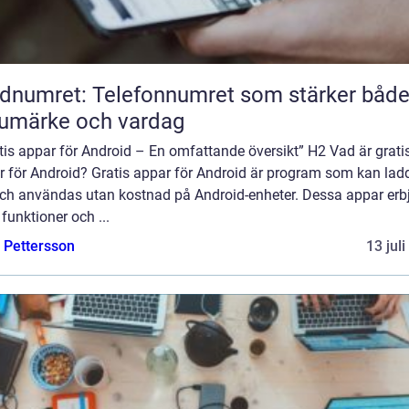
dnumret: Telefonnumret som stärker båd
umärke och vardag
tis appar för Android – En omfattande översikt” H2 Vad är grati
r för Android? Gratis appar för Android är program som kan lad
och användas utan kostnad på Android-enheter. Dessa appar erb
 funktioner och ...
e Pettersson
13 jul