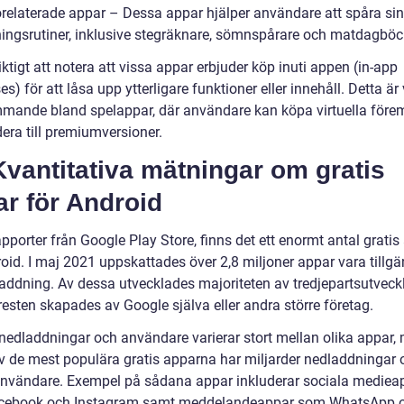
orelaterade appar – Dessa appar hjälper användare att spåra sin
ningsrutiner, inklusive stegräknare, sömnspårare och matdagböc
iktigt att notera att vissa appar erbjuder köp inuti appen (in-app
s) för att låsa upp ytterligare funktioner eller innehåll. Detta är 
mande bland spelappar, där användare kan köpa virtuella föremå
era till premiumversioner.
vantitativa mätningar om gratis
r för Android
apporter från Google Play Store, finns det ett enormt antal gratis
oid. I maj 2021 uppskattades över 2,8 miljoner appar vara tillgä
laddning. Av dessa utvecklades majoriteten av tredjepartsutveckl
esten skapades av Google själva eller andra större företag.
 nedladdningar och användare varierar stort mellan olika appar,
v de mest populära gratis apparna har miljarder nedladdningar 
användare. Exempel på sådana appar inkluderar sociala mediea
cebook och Instagram samt meddelandeappar som WhatsApp 