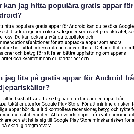
 kan jag hitta populära gratis appar för
droid?
att hitta populära gratis appar för Android kan du besöka Google
 och bläddra igenom olika kategorier som spel, produktivitet, so
er osv. Du kan också använda topplistor och
mmendationsfunktioner för att upptäcka appar som andra
dare har hittat intressanta och användbara. Det är alltid bra at
nsioner och betyg för att få en bättre uppfattning om appens
aritet och kvalitet innan du laddar ner den.
 jag lita på gratis appar för Android fr
djepartskällor?
r alltid bäst att vara försiktig när man laddar ner appar från
epartskällor utanför Google Play Store. För att minimera risken f
iga appar bör du alltid kontrollera recensioner, betyg och rykte f
innan du installerar den. Att använda appar från välrenommera
klare och att hålla sig till Google Play Store minskar risken för a
a på skadlig programvara.