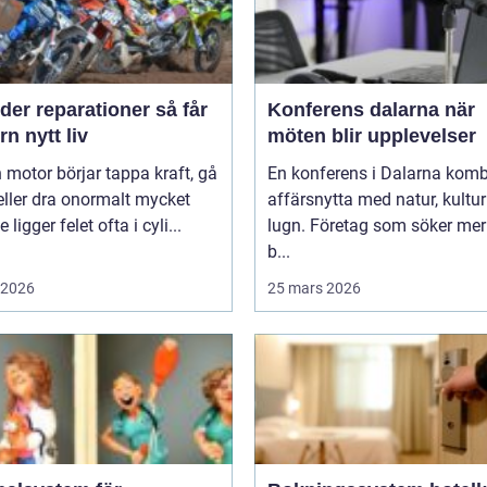
er reparationer så får
Konferens dalarna när
n nytt liv
möten blir upplevelser
 motor börjar tappa kraft, gå
En konferens i Dalarna komb
eller dra onormalt mycket
affärsnytta med natur, kultu
 ligger felet ofta i cyli...
lugn. Företag som söker mer
b...
i 2026
25 mars 2026