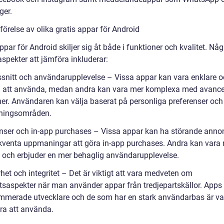
er.
örelse av olika gratis appar för Android
ppar för Android skiljer sig åt både i funktioner och kvalitet. Någ
aspekter att jämföra inkluderar:
ssnitt och användarupplevelse – Vissa appar kan vara enklare 
va att använda, medan andra kan vara mer komplexa med avanc
ner. Användaren kan välja baserat på personliga preferenser och
ningsområden.
nser och in-app purchases – Vissa appar kan ha störande anno
rekventa uppmaningar att göra in-app purchases. Andra kan vara
a och erbjuder en mer behaglig användarupplevelse.
het och integritet – Det är viktigt att vara medveten om
tsaspekter när man använder appar från tredjepartskällor. Apps
mmerade utvecklare och de som har en stark användarbas är van
ra att använda.