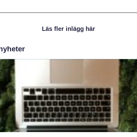
Läs fler inlägg här
 nyheter