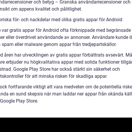
ndarrecensioner och betyg – Granska användarrecensioner och
nsikt om appens kvalitet och pålitlighet.
oriska för- och nackdelar med olika gratis appar för Android
e var gratis appar för Android ofta förknippade med begränsade
ner eller överdrivet användande av annonser. Användare kunde i
å spam eller malware genom appar från tredjepartskällor.
 åren har utvecklingen av gratis appar förbättrats avsevärt. M
re erbjuder nu högkvalitativa appar med solida funktioner tillgä
stnad. Google Play Store har också stärkt sin säkerhet och
etskontroller för att minska risken för skadliga appar.
ock fortfarande viktigt att vara medveten om de potentiella risk
ända en sund skepsis när man laddar ner appar från okända käll
 Google Play Store.