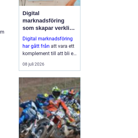
Digital
marknadsföring
som skapar verkliga
om
resultat
Digital marknadsföring
har gått från
att vara ett
komplement till att bli en
central del i hur företag
08 juli 2026
växer, bygger förtroende
och hittar nya k...