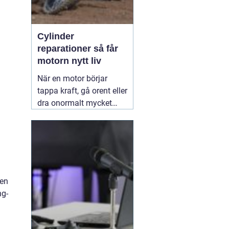
Cylinder
reparationer så får
motorn nytt liv
När en motor börjar
tappa kraft, gå orent eller
dra onormalt mycket
bränsle ligger felet ofta i
cylindern. Slitage, skador
och felaktig beläggning
gör att motorn inte
längre arbetar tätt och
effektivt. Genom
len
professionella
30 juni
ng-
2026