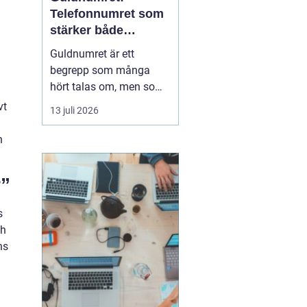
Telefonnumret som
stärker både
varumärke och
Guldnumret är ett
vardag
begrepp som många
hört talas om, men som
färre har funderat
vt
13 juli 2026
igenom strategiskt. Med
ett enkelt, minnesvärt
n
och ofta symmetriskt
telefonnummer kan
r”
både företag och
privatpersoner göra
s
kommuni...
ch
ns
h