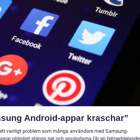
msung Android-appar kraschar”
 ett vanligt problem som många användare med Samsung-
t appar plötsligt stängs ner och användarna får en felmeddelande