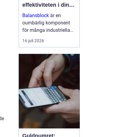
effektiviteten i din
arbetsmiljö
Balansblock
är en
oumbärlig komponent
för många industriella
och hantverksrelaterade
16 juli 2026
miljöer. De hjälper till att
förbättra ergonomin,
minska...
de
Guldnumret: