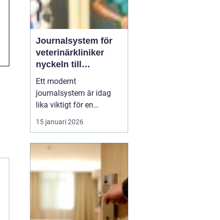
Journalsystem för
veterinärkliniker
nyckeln till
smidigare vardag
Ett modernt
och säkrare vård
journalsystem är idag
lika viktigt för en
veterinärklinik som
15 januari 2026
röntgenutrustning och
operationssal. När vård,
kundkontakt och
administration samlas i
samma digitala flöde blir
arbetet både snabbare
och säkrare. För
djurägaren märks det