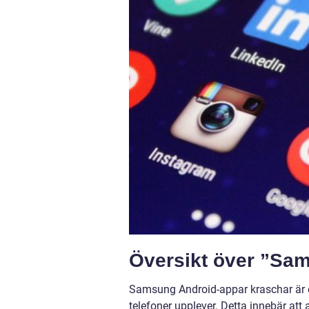
Översikt över ”Sa
Samsung Android-appar kraschar är
telefoner upplever. Detta innebär at