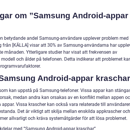
ingar om ”Samsung Android-appar
att en betydande andel Samsung-användare upplever problem med
g från [KÄLLA] visar att 30% av Samsung-användarna har upple
 månaden. Ytterligare studier har visat att frekvensen av
modell och ålder på telefonen. Detta indikerar att problemet ka
programvarufaktorer.
”Samsung Android-appar krascha
r som kan uppstå på Samsung-telefoner. Vissa appar kan stänga
 orsak, medan andra kan orsakas av en konflikt mellan appen o
a appar. Vissa krascher kan också vara relaterade till användare
estanda. Det är viktigt att skilja mellan enskilda appkrascher oc
mer allvarligt och kräva systemåtgärder för att lösa problemet.
ckdelar med ”Samsung Android-appar kraschar”