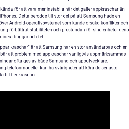
kända för att vara mer instabila när det gäller appkraschar än
iPhones. Detta berodde till stor del på att Samsung hade en
ver Android-operativsystemet som kunde orsaka konflikter och
sung förbättrat stabiliteten och prestandan för sina enheter gen
minera buggar och fel.
par kraschar” är att Samsung har en stor användarbas och en
nebär att problem med appkraschar vanligtvis uppmärksammas
sningar ofta ges av både Samsung och apputvecklare.
ng-telefonmodeller kan ha svårigheter att köra de senaste
 till fler krascher.