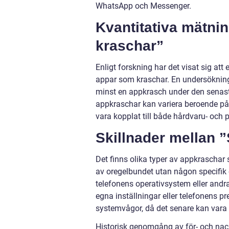
WhatsApp och Messenger.
Kvantitativa mätn
kraschar”
Enligt forskning har det visat sig 
appar som kraschar. En undersöknin
minst en appkrasch under den senaste
appkraschar kan variera beroende på 
vara kopplat till både hårdvaru- och 
Skillnader mellan 
Det finns olika typer av appkrascha
av oregelbundet utan någon specifik
telefonens operativsystem eller andr
egna inställningar eller telefonens pr
systemvågor, då det senare kan vara 
Historisk genomgång av för- och na