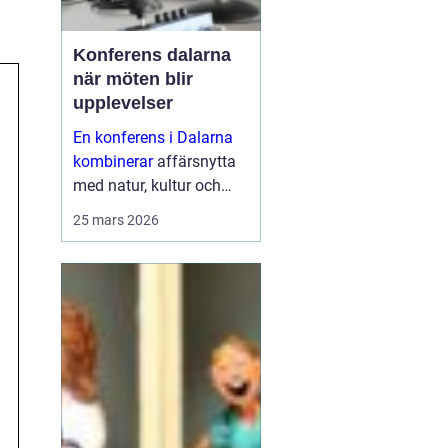
Konferens dalarna
när möten blir
upplevelser
En konferens i Dalarna
kombinerar
affärsnytta
med natur, kultur och
lugn. Företag som söker
25 mars 2026
mer än bara ett
mötesrum väljer ofta
regionen för att skapa
fokus, sammanhållning
och ny energ...