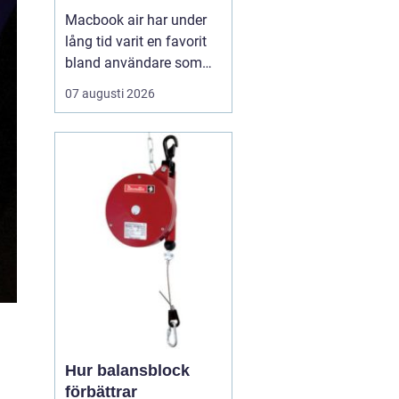
Macbook air har under
lång tid varit en favorit
bland användare som
vill ha en lätt, smidig och
07 augusti 2026
ändå kraftfull dator för
både arbete och fritid. I
den senaste
generationen har apple
tagit steget ännu längre
med sina
egenutvecklade m2, m3,
m4 och m5-c...
Hur balansblock
förbättrar