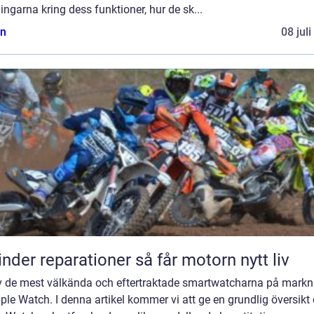
ngarna kring dess funktioner, hur de sk...
n
08 jul
Cylinder reparationer så får motorn nytt liv
v de mest välkända och eftertraktade smartwatcharna på mark
ple Watch. I denna artikel kommer vi att ge en grundlig översikt