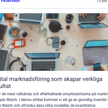
e Pettersson
13 jul
ital marknadsföring som skapar verkliga
ultat
v de mest välkända och eftertraktade smartwatcharna på mark
ple Watch. I denna artikel kommer vi att ge en grundlig översikt
 Watch och utforska dess olika modeller, de kvantitativa