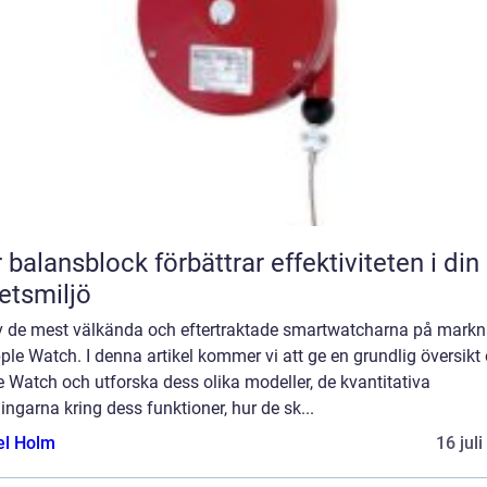
 balansblock förbättrar effektiviteten i din
etsmiljö
v de mest välkända och eftertraktade smartwatcharna på mark
ple Watch. I denna artikel kommer vi att ge en grundlig översikt
 Watch och utforska dess olika modeller, de kvantitativa
ngarna kring dess funktioner, hur de sk...
el Holm
16 jul