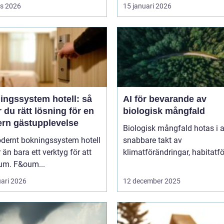
s 2026
15 januari 2026
ingssystem hotell: så
AI för bevarande av
r du rätt lösning för en
biologisk mångfald
rn gästupplevelse
Biologisk mångfald hotas i a
odernt bokningssystem hotell
snabbare takt av
 än bara ett verktyg för att
klimatförändringar, habitatför
rum. F&oum...
uari 2026
12 december 2025