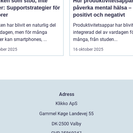
iken som stöd, inte
Hur produktivitetsappa
r: Supportstrategier för
påverka mental hälsa –
orer
positivt och negativt
en har blivit en naturlig del
Produktivitetsappar har blivi
rdagen, men för många
integrerad del av vardagen f
er kan smartphones, ...
många, från studen...
ober 2025
16 oktober 2025
Adress