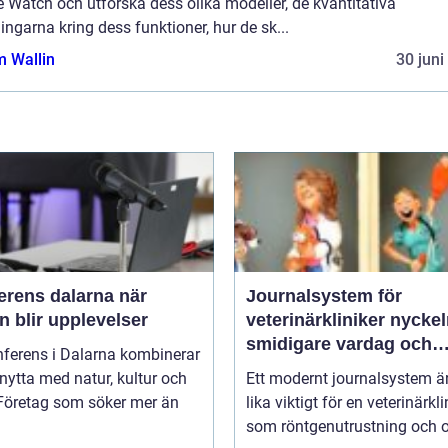
 Watch och utforska dess olika modeller, de kvantitativa
ngarna kring dess funktioner, hur de sk...
 Wallin
30 juni
rens dalarna när
Journalsystem för
 blir upplevelser
veterinärkliniker nyckeln till
smidigare vardag och
nferens i Dalarna kombinerar
säkrare vård
nytta med natur, kultur och
Ett modernt journalsystem ä
 Företag som söker mer än
lika viktigt för en veterinärkli
som röntgenutrustning och op