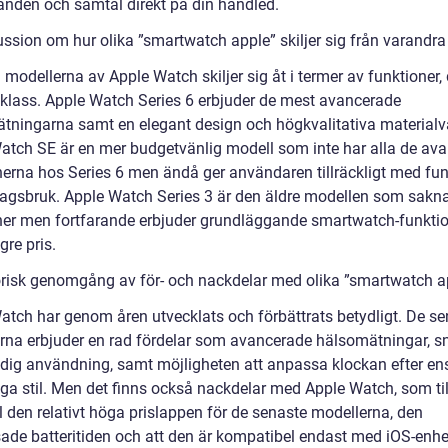
nden och samtal direkt på din handled.
ussion om hur olika ”smartwatch apple” skiljer sig från varandra
 modellerna av Apple Watch skiljer sig åt i termer av funktioner,
sklass. Apple Watch Series 6 erbjuder de mest avancerade
tningarna samt en elegant design och högkvalitativa materialv
atch SE är en mer budgetvänlig modell som inte har alla de av
nerna hos Series 6 men ändå ger användaren tillräckligt med fun
dagsbruk. Apple Watch Series 3 är den äldre modellen som sakna
ner men fortfarande erbjuder grundläggande smartwatch-funktio
ägre pris.
orisk genomgång av för- och nackdelar med olika ”smartwatch a
atch har genom åren utvecklats och förbättrats betydligt. De se
rna erbjuder en rad fördelar som avancerade hälsomätningar, 
dig användning, samt möjligheten att anpassa klockan efter en
iga stil. Men det finns också nackdelar med Apple Watch, som til
 den relativt höga prislappen för de senaste modellerna, den
ade batteritiden och att den är kompatibel endast med iOS-enhe