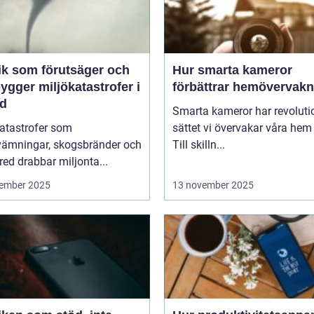
ik som förutsäger och
Hur smarta kameror
ygger miljökatastrofer i
förbättrar hemövervakn
id
Smarta kameror har revoluti
katastrofer som
sättet vi övervakar våra hem
vämningar, skogsbränder och
Till skilln...
red drabbar miljonta...
ember 2025
13 november 2025