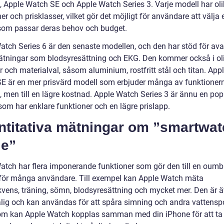
6, Apple Watch SE och Apple Watch Series 3. Varje modell har ol
er och prisklasser, vilket gör det möjligt för användare att välja 
som passar deras behov och budget.
atch Series 6 är den senaste modellen, och den har stöd för av
tningar som blodsyresättning och EKG. Den kommer också i ol
r och materialval, såsom aluminium, rostfritt stål och titan. App
E är en mer prisvärd modell som erbjuder många av funktioner
, men till en lägre kostnad. Apple Watch Series 3 är ännu en pop
som har enklare funktioner och en lägre prislapp.
ntitativa mätningar om ”smartwa
le”
atch har flera imponerande funktioner som gör den till en oumb
för många användare. Till exempel kan Apple Watch mäta
ekvens, träning, sömn, blodsyresättning och mycket mer. Den är 
ålig och kan användas för att spåra simning och andra vattenspo
m kan Apple Watch kopplas samman med din iPhone för att ta