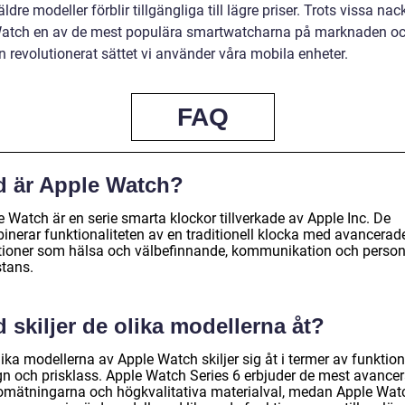
dre modeller förblir tillgängliga till lägre priser. Trots vissa nac
atch en av de mest populära smartwatcharna på marknaden oc
n revolutionerat sättet vi använder våra mobila enheter.
FAQ
d är Apple Watch?
 Watch är en serie smarta klockor tillverkade av Apple Inc. De
inerar funktionaliteten av en traditionell klocka med avancerad
tioner som hälsa och välbefinnande, kommunikation och person
stans.
 skiljer de olika modellerna åt?
ika modellerna av Apple Watch skiljer sig åt i termer av funktion
gn och prisklass. Apple Watch Series 6 erbjuder de mest avance
omätningarna och högkvalitativa materialval, medan Apple Wat