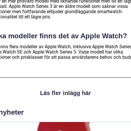
r en mer prisvärd modell med liknande funktioner men till en läg
nad. Apple Watch Series 3 är en äldre modell som saknar vissa
tioner men fortfarande erbjuder grundläggande smartwatch-
ionalitet till ett lägre pris.
lka modeller finns det av Apple Watch?
inns flera modeller av Apple Watch, inklusive Apple Watch Series
e Watch SE och Apple Watch Series 3. Varje modell har olika
tioner och prisklasser för att passa användarens behov och bud
Läs fler inlägg här
 nyheter