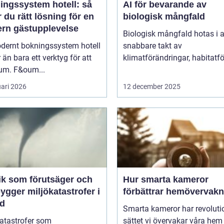
ingssystem hotell: så
AI för bevarande av
r du rätt lösning för en
biologisk mångfald
rn gästupplevelse
Biologisk mångfald hotas i a
odernt bokningssystem hotell
snabbare takt av
 än bara ett verktyg för att
klimatförändringar, habitatför
rum. F&oum...
uari 2026
12 december 2025
ik som förutsäger och
Hur smarta kameror
ygger miljökatastrofer i
förbättrar hemövervakn
id
Smarta kameror har revoluti
katastrofer som
sättet vi övervakar våra hem