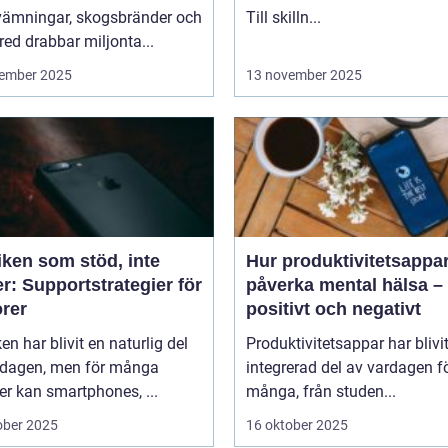
vämningar, skogsbränder och
Till skilln...
red drabbar miljonta...
ember 2025
13 november 2025
iken som stöd, inte
Hur produktivitetsappa
r: Supportstrategier för
påverka mental hälsa –
orer
positivt och negativt
en har blivit en naturlig del
Produktivitetsappar har blivi
rdagen, men för många
integrerad del av vardagen f
er kan smartphones, ...
många, från studen...
ober 2025
16 oktober 2025