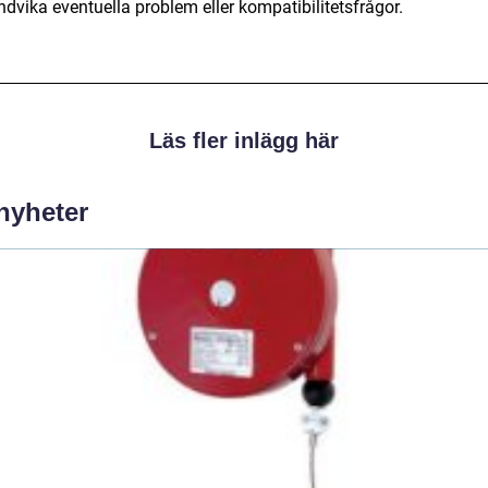
ndvika eventuella problem eller kompatibilitetsfrågor.
Läs fler inlägg här
 nyheter