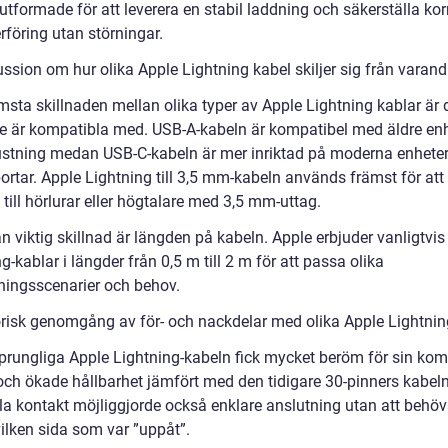
 utformade för att leverera en stabil laddning och säkerställa kor
rföring utan störningar.
ssion om hur olika Apple Lightning kabel skiljer sig från varand
msta skillnaden mellan olika typer av Apple Lightning kablar är 
de är kompatibla med. USB-A-kabeln är kompatibel med äldre en
ustning medan USB-C-kabeln är mer inriktad på moderna enhete
ortar. Apple Lightning till 3,5 mm-kabeln används främst för att
till hörlurar eller högtalare med 3,5 mm-uttag.
 viktig skillnad är längden på kabeln. Apple erbjuder vanligtvis
g-kablar i längder från 0,5 m till 2 m för att passa olika
ingsscenarier och behov.
orisk genomgång av för- och nackdelar med olika Apple Lightnin
prungliga Apple Lightning-kabeln fick mycket beröm för sin ko
och ökade hållbarhet jämfört med den tidigare 30-pinners kabel
bla kontakt möjliggjorde också enklare anslutning utan att behö
vilken sida som var ”uppåt”.