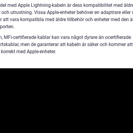
del med Apple Lightning-kabeln är dess kompatibilitet med äldr
r och utrustning. Vissa Apple-enheter behöver en adaptrare eller 
ör att vara kompatibla med äldre tillbehör och enheter med den ä
porten.
n, MFi-certifierade kablar kan vara något dyrare än ocertifierade
artskablar, men de garanterar att kabeln är säker och kommer att
 korrekt med Apple-enheter.