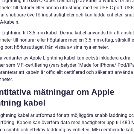
 Lightning till USB-C-kabel: Denna typ av kabel används för att 
heter till datorer eller annan utrustning med en USB-C-port. USB
har snabbare överföringshastigheter och kan ladda enheten sna
A-kabeln.
e Lightning till 3,5 mm-kabel: Denna kabel används för att anslu
heter till hörlurar eller högtalare med en 3,5 mm-uttag, särskilt e
g bort hörlursuttaget från vissa av sina nya enheter.
a varianter av Apple Lightning kabel kan också inkludera extra
ner som MFi-certifiering (vars betyder ”Made for iPhone/iPod/iPa
aranterar att kabeln är officiellt certifierad och säker att använd
nheter.
ntitativa mätningar om Apple
tning kabel
ightning kabel är utformad för att möjliggöra snabb laddning o
rföring. Kabeln kan överföra data med hastigheter upp till 480
en snabb och effektiv laddning av enheten. MFi-certifierade kabl