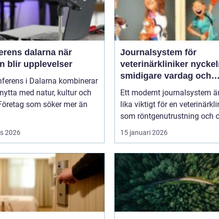
rens dalarna när
Journalsystem för
 blir upplevelser
veterinärkliniker nyckeln till
smidigare vardag och
nferens i Dalarna kombinerar
säkrare vård
nytta med natur, kultur och
Ett modernt journalsystem ä
 Företag som söker mer än
lika viktigt för en veterinärkli
som röntgenutrustning och op
s 2026
15 januari 2026