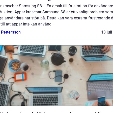
r kraschar Samsung S8 – En orsak till frustration för användare
oduktion: Appar kraschar Samsung S8 är ett vanligt problem som
a användare har stött på. Detta kan vara extremt frustrerande d
 till att appar inte kan använd...
e Pettersson
13 jul