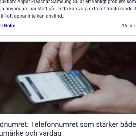
oduktion: Appar kraschar Samsung S8 är ett vanligt problem som
a användare har stött på. Detta kan vara extremt frustrerande d
 till att appar inte kan använd...
el Holm
16 jul
dnumret: Telefonnumret som stärker båd
umärke och vardag