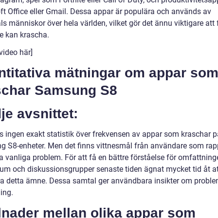
ft Office eller Gmail. Dessa appar är populära och används av
ls människor över hela världen, vilket gör det ännu viktigare att 
de kan krascha.
video här]
ntitativa mätningar om appar so
schar Samsung S8
je avsnittet:
ns ingen exakt statistik över frekvensen av appar som kraschar p
 S8-enheter. Men det finns vittnesmål från användare som rap
 vanliga problem. För att få en bättre förståelse för omfattning
orum och diskussionsgrupper senaste tiden ägnat mycket tid åt at
ra detta ämne. Dessa samtal ger användbara insikter om probl
ing.
lnader mellan olika appar som