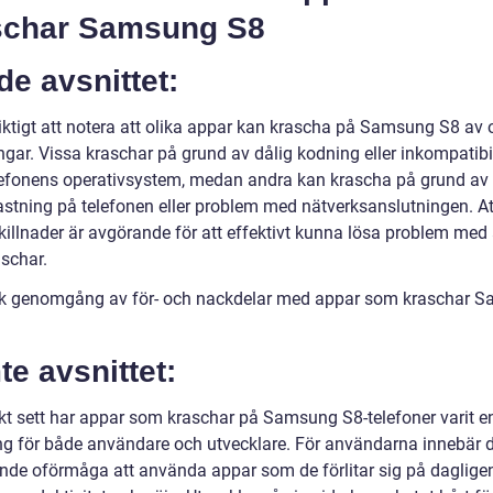
schar Samsung S8
de avsnittet:
viktigt att notera att olika appar kan krascha på Samsung S8 av 
gar. Vissa kraschar på grund av dålig kodning eller inkompatibil
efonens operativsystem, medan andra kan krascha på grund av
astning på telefonen eller problem med nätverksanslutningen. At
killnader är avgörande för att effektivt kunna lösa problem med
schar.
sk genomgång av för- och nackdelar med appar som kraschar 
e avsnittet:
skt sett har appar som kraschar på Samsung S8-telefoner varit e
g för både användare och utvecklare. För användarna innebär 
nde oförmåga att använda appar som de förlitar sig på dagligen,