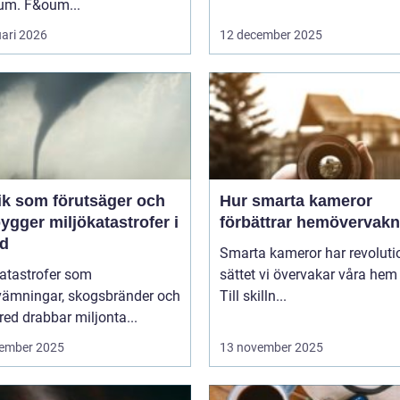
rum. F&oum...
uari 2026
12 december 2025
ik som förutsäger och
Hur smarta kameror
ygger miljökatastrofer i
förbättrar hemövervakn
id
Smarta kameror har revoluti
katastrofer som
sättet vi övervakar våra hem
vämningar, skogsbränder och
Till skilln...
red drabbar miljonta...
ember 2025
13 november 2025