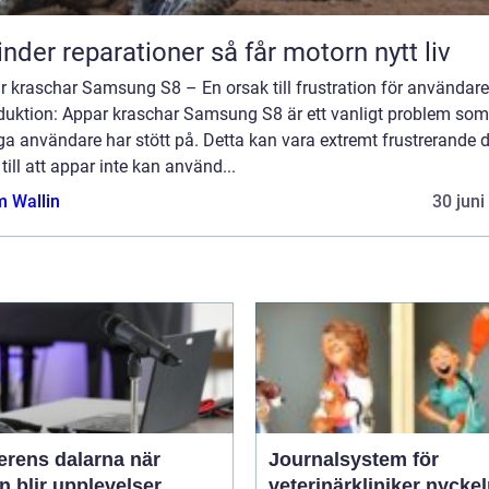
Cylinder reparationer så får motorn nytt liv
r kraschar Samsung S8 – En orsak till frustration för användare
oduktion: Appar kraschar Samsung S8 är ett vanligt problem som
a användare har stött på. Detta kan vara extremt frustrerande d
 till att appar inte kan använd...
 Wallin
30 juni
rens dalarna när
Journalsystem för
 blir upplevelser
veterinärkliniker nyckeln till