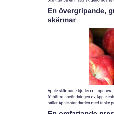
och titta på en historisk genomgång 
En övergripande, g
skärmar
Apple skärmar erbjuder en imponerand
förbättra användningen av Apple-enhe
håller Apple-standarden med tanke p
En omfattande pres