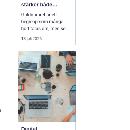
stärker både
varumärke och
Guldnumret är ett
vardag
begrepp som många
hört talas om, men som
färre har funderat
13 juli 2026
igenom strategiskt. Med
ett enkelt, minnesvärt
och ofta symmetriskt
telefonnummer kan
både företag och
privatpersoner göra
kommuni...
h
Digital