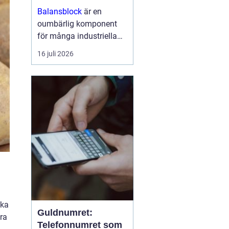
arbetsmiljö
Balansblock
är en
oumbärlig komponent
för många industriella
och hantverksrelaterade
16 juli 2026
miljöer. De hjälper till att
förbättra ergonomin,
minska...
ika
Guldnumret:
ra
Telefonnumret som