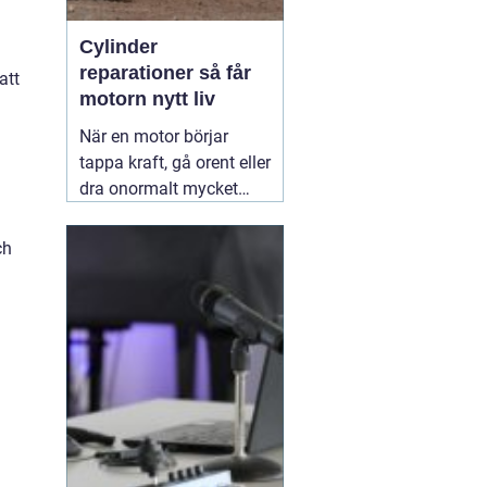
Cylinder
reparationer så får
att
motorn nytt liv
När en motor börjar
tappa kraft, gå orent eller
dra onormalt mycket
bränsle ligger felet ofta i
cylindern. Slitage, skador
ch
och felaktig beläggning
gör att motorn inte
längre arbetar tätt och
effektivt. Genom
professionella
30 juni
2026