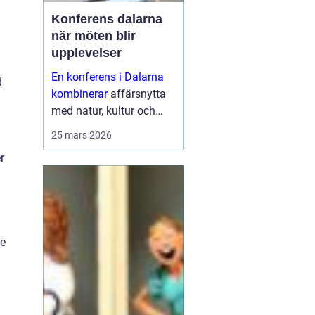
Konferens dalarna
när möten blir
upplevelser
En konferens i Dalarna
d
kombinerar
affärsnytta
med natur, kultur och
lugn. Företag som söker
25 mars 2026
mer än bara ett
r
mötesrum väljer ofta
regionen för att skapa
fokus, sammanhållning
och ny energ...
le