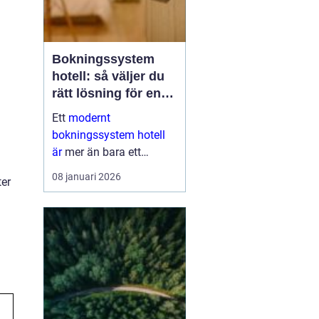
Bokningssystem
hotell: så väljer du
rätt lösning för en
modern
Ett
modernt
gästupplevelse
bokningssystem hotell
är
mer än bara ett
verktyg för att fylla rum.
08 januari 2026
ter
För många anläggningar
är systemet navet i hela
verksamheten. När
bokni...