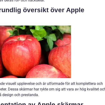
av deras för- och nackdelar.
rundlig översikt över Apple
e visuell upplevelse och är utformade för att komplettera och
ter. Dessa skärmar har rykte om sig att vara av hög kvalitet oc
å design och prestanda.
entation av Apple skärmar