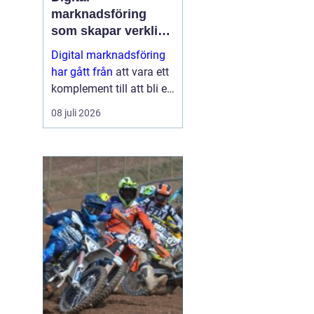
marknadsföring
som skapar verkliga
resultat
Digital marknadsföring
har gått från
att vara ett
komplement till att bli en
central del i hur företag
08 juli 2026
växer, bygger förtroende
och hittar nya k...