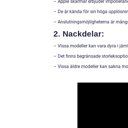
– Apple skärmar erbjuder imponerande
– De är kända för sin höga upplösnin
– Anslutningsmöjligheterna är mångsi
2. Nackdelar:
– Vissa modeller kan vara dyra i jä
– Det finns begränsade storleksoption
– Vissa äldre modeller kan sakna m