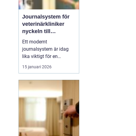
Journalsystem för
veterinärkliniker
nyckeln till
smidigare vardag
Ett modernt
och säkrare vård
journalsystem är idag
lika viktigt för en
veterinärklinik som
15 januari 2026
röntgenutrustning och
operationssal. När vård,
kundkontakt och
administration samlas i
samma digitala flöde blir
arbetet både snabbare
och säkrare. För
djurägaren märks det
som...