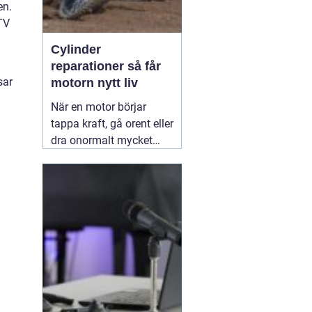
en.
TV
Cylinder
reparationer så får
sar
motorn nytt liv
När en motor börjar
tappa kraft, gå orent eller
dra onormalt mycket
bränsle ligger felet ofta i
cylindern. Slitage, skador
och felaktig beläggning
gör att motorn inte
längre arbetar tätt och
effektivt. Genom
professionella
30 juni
2026