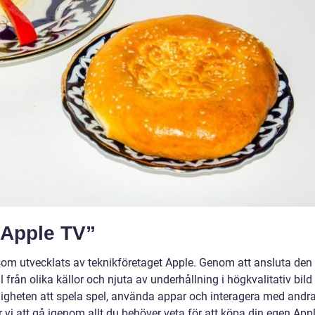
 Apple TV”
om utvecklats av teknikföretaget Apple. Genom att ansluta den t
från olika källor och njuta av underhållning i högkvalitativ bild
ligheten att spela spel, använda appar och interagera med andr
 vi att gå igenom allt du behöver veta för att köpa din egen App