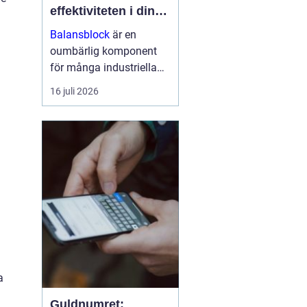
effektiviteten i din
arbetsmiljö
Balansblock
är en
oumbärlig komponent
för många industriella
och hantverksrelaterade
16 juli 2026
miljöer. De hjälper till att
förbättra ergonomin,
minska...
a
Guldnumret: