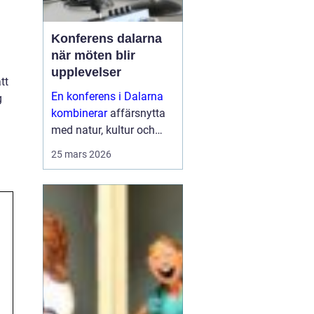
Konferens dalarna
när möten blir
upplevelser
tt
En konferens i Dalarna
g
kombinerar
affärsnytta
med natur, kultur och
lugn. Företag som söker
25 mars 2026
mer än bara ett
mötesrum väljer ofta
regionen för att skapa
fokus, sammanhållning
och ny energ...