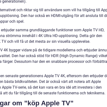
e generationen).
rnativet och riktar sig till användare som vill ha tillgång till Ap
upplösning. Den har också en HDMI-utgång för att ansluta till d
appar och spel.
) erbjuder samma grundläggande funktioner som Apple TV HD,
nna strömma innehåll i 4K Ultra HD-upplösning. Detta gör den
TV och vill få ut det mesta av sin visuella upplevelse.
V 4K bygger vidare på de tidigare modellerna och erbjuder ännu
kvalitet. Den har också stöd för HDR (High Dynamic Range) vilke
na färger. Dessutom har den en snabbare processor och förbättr
den senaste generationens Apple TV 4K, eftersom den erbjuder d
bästa bildkvaliteten. Det är också värt att notera att Apple
 Apple TV-serie, så det kan vara en bra idé att investera i den
 att du får tillgång till de senaste funktionerna och teknikerna.
ngar om ”köp Apple TV”