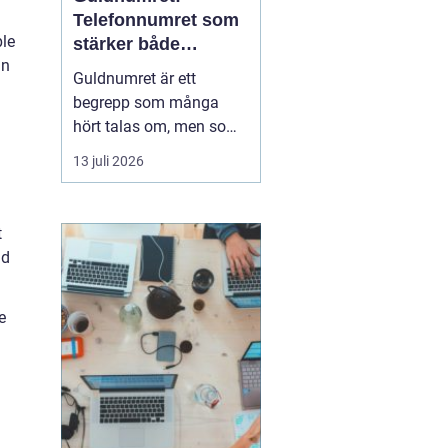
Telefonnumret som
ple
stärker både
in
varumärke och
Guldnumret är ett
vardag
begrepp som många
hört talas om, men som
färre har funderat
13 juli 2026
igenom strategiskt. Med
ett enkelt, minnesvärt
och ofta symmetriskt
t
telefonnummer kan
ad
både företag och
privatpersoner göra
e
kommuni...