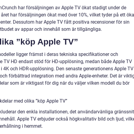
hCrunch har försäljningen av Apple TV ökat stadigt under de
året har försäljningen ökat med över 10%, vilket tyder på ett öka
enter. Dessutom har Apple TV fått positiva recensioner för sin
tbudet av appar och innehåll som är tillgängliga.
lika ”köp Apple TV”
deller ligger främst i deras tekniska specifikationer och
pple TV HD endast stöd för HD-upplösning, medan både Apple TV
 i 4K och HDR-upplösning. Den senaste generationens Apple TV
ch förbättrad integration med andra Apple-enheter. Det är vikti
elar som är viktigast för dig när du väljer vilken modell du bör
kdelar med olika ”köp Apple TV”
luderar den enkla installationen, det användarvänliga gränssnit
nehåll. Apple TV erbjuder också högkvalitativ bild och ljud, vilk
nderhållning i hemmet.