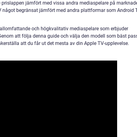
e prislappen jämfört med vissa andra mediaspelare på marknad
V något begränsat jämfört med andra plattformar som Android 
allomfattande och högkvalitativ mediaspelare som erbjuder
Genom att följa denna guide och välja den modell som bäst pas
erställa att du får ut det mesta av din Apple TV-upplevelse.