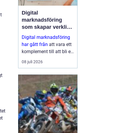
Digital
t
marknadsföring
som skapar verkliga
resultat
Digital marknadsföring
har gått från
att vara ett
komplement till att bli en
central del i hur företag
08 juli 2026
växer, bygger förtroende
och hittar nya k...
gt
tet
et