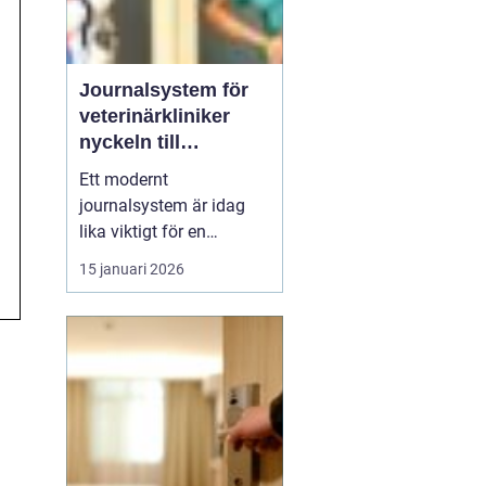
Journalsystem för
veterinärkliniker
nyckeln till
smidigare vardag
Ett modernt
och säkrare vård
journalsystem är idag
lika viktigt för en
veterinärklinik som
15 januari 2026
röntgenutrustning och
operationssal. När vård,
kundkontakt och
administration samlas i
samma digitala flöde blir
arbetet både snabbare
och säkrare. För
djurägaren märks det