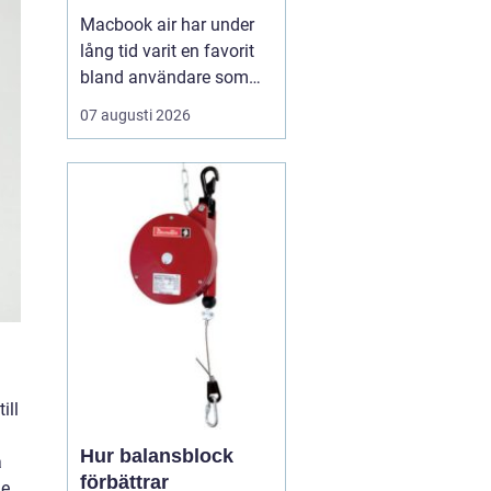
Macbook air har under
lång tid varit en favorit
bland användare som
vill ha en lätt, smidig och
07 augusti 2026
ändå kraftfull dator för
både arbete och fritid. I
den senaste
generationen har apple
tagit steget ännu längre
med sina
egenutvecklade m2, m3,
m4 och m5-c...
ill
Hur balansblock
a
förbättrar
le