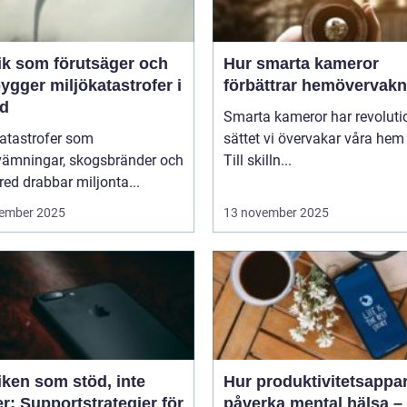
ik som förutsäger och
Hur smarta kameror
ygger miljökatastrofer i
förbättrar hemövervakn
id
Smarta kameror har revoluti
katastrofer som
sättet vi övervakar våra hem
vämningar, skogsbränder och
Till skilln...
red drabbar miljonta...
ember 2025
13 november 2025
iken som stöd, inte
Hur produktivitetsappa
r: Supportstrategier för
påverka mental hälsa –