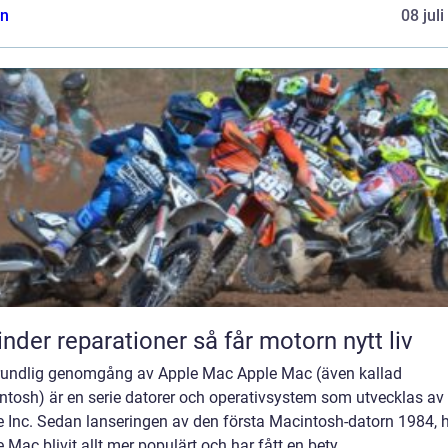
n
08 jul
Cylinder reparationer så får motorn nytt liv
rundlig genomgång av Apple Mac Apple Mac (även kallad
ntosh) är en serie datorer och operativsystem som utvecklas av
e Inc. Sedan lanseringen av den första Macintosh-datorn 1984, 
 Mac blivit allt mer populärt och har fått en bety...