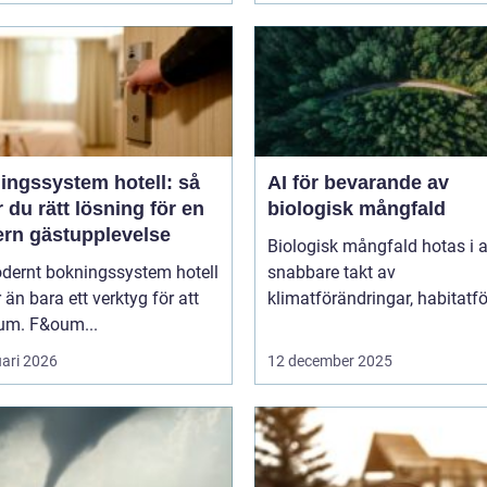
ingssystem hotell: så
AI för bevarande av
r du rätt lösning för en
biologisk mångfald
rn gästupplevelse
Biologisk mångfald hotas i a
odernt bokningssystem hotell
snabbare takt av
 än bara ett verktyg för att
klimatförändringar, habitatför
rum. F&oum...
uari 2026
12 december 2025