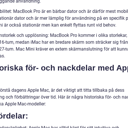
ggande användning.
abilitet: MacBook Pro är en bärbar dator och är därför mest mobi
ationär dator och är mer lämplig för användning på en specifik p
i är också stationär men kan enkelt flyttas runt vid behov.
mstorlek och upplösning: MacBook Pro kommer i olika storlekar, 
l 16-tum, medan iMac har en bredare skärm som sträcker sig från
l 27-tum. Mac Mini kräver en extern skärmanslutning för att kunn
as.
oriska för- och nackdelar med Ap
förstå dagens Apple Mac, är det viktigt att titta tillbaka på dess
ng och förbättringar över tid. Här är några historiska för- och na
ka Apple Mac-modeller:
ördelar:
arvänlighet: Apple Mac har alltid känt för sitt intuitiva och