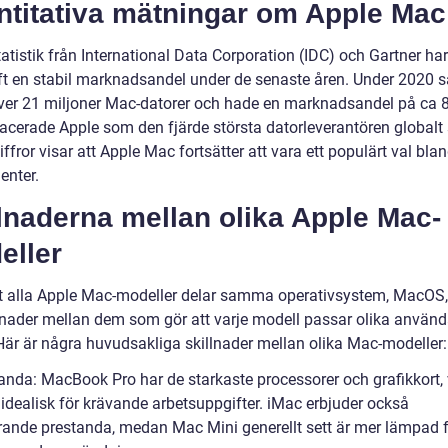
ntitativa mätningar om Apple Mac
tatistik från International Data Corporation (IDC) och Gartner ha
t en stabil marknadsandel under de senaste åren. Under 2020 s
ver 21 miljoner Mac-datorer och hade en marknadsandel på ca 
lacerade Apple som den fjärde största datorleverantören globalt 
ffror visar att Apple Mac fortsätter att vara ett populärt val bla
nter.
lnaderna mellan olika Apple Mac-
eller
tt alla Apple Mac-modeller delar samma operativsystem, MacOS,
llnader mellan dem som gör att varje modell passar olika använ
Här är några huvudsakliga skillnader mellan olika Mac-modeller:
tanda: MacBook Pro har de starkaste processorer och grafikkort, 
 idealisk för krävande arbetsuppgifter. iMac erbjuder också
ande prestanda, medan Mac Mini generellt sett är mer lämpad 