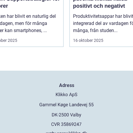
orer
positivt och negativt
en har blivit en naturlig del
Produktivitetsappar har blivi
rdagen, men för många
integrerad del av vardagen f
er kan smartphones, ...
många, från studen...
ober 2025
16 oktober 2025
Adress