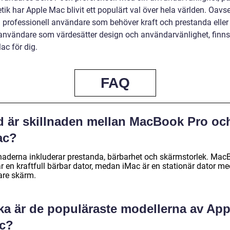
tik har Apple Mac blivit ett populärt val över hela världen. Oavs
n professionell användare som behöver kraft och prestanda eller
 användare som värdesätter design och användarvänlighet, finns
ac för dig.
FAQ
d är skillnaden mellan MacBook Pro oc
ac?
lnaderna inkluderar prestanda, bärbarhet och skärmstorlek. Mac
r en kraftfull bärbar dator, medan iMac är en stationär dator me
are skärm.
lka är de populäraste modellerna av App
c?