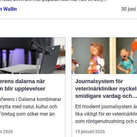
 Wallin
30 juni
rens dalarna när
Journalsystem för
 blir upplevelser
veterinärkliniker nyckeln till
smidigare vardag och
nferens i Dalarna kombinerar
säkrare vård
nytta med natur, kultur och
Ett modernt journalsystem ä
 Företag som söker mer än
lika viktigt för en veterinärkli
som röntgenutrustning och op
s 2026
15 januari 2026