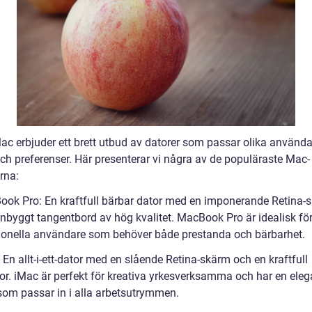
ac erbjuder ett brett utbud av datorer som passar olika använd
ch preferenser. Här presenterar vi några av de populäraste Mac-
rna:
ook Pro: En kraftfull bärbar dator med en imponerande Retina-
 inbyggt tangentbord av hög kvalitet. MacBook Pro är idealisk fö
ionella användare som behöver både prestanda och bärbarhet.
 En allt-i-ett-dator med en slående Retina-skärm och en kraftfull
or. iMac är perfekt för kreativa yrkesverksamma och har en eleg
som passar in i alla arbetsutrymmen.