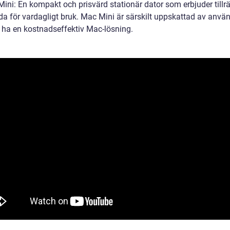
ini: En kompakt och prisvärd stationär dator som erbjuder tillrä
da för vardagligt bruk. Mac Mini är särskilt uppskattad av anvä
l ha en kostnadseffektiv Mac-lösning.