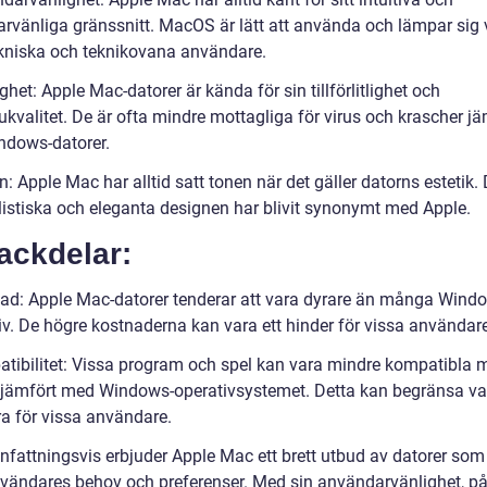
rvänliga gränssnitt. MacOS är lätt att använda och lämpar sig v
kniska och teknikovana användare.
ighet: Apple Mac-datorer är kända för sin tillförlitlighet och
kvalitet. De är ofta mindre mottagliga för virus och krascher jä
dows-datorer.
: Apple Mac har alltid satt tonen när det gäller datorns estetik.
istiska och eleganta designen har blivit synonymt med Apple.
ackdelar:
ad: Apple Mac-datorer tenderar att vara dyrare än många Wind
iv. De högre kostnaderna kan vara ett hinder för vissa användare
tibilitet: Vissa program och spel kan vara mindre kompatibla 
ämfört med Windows-operativsystemet. Detta kan begränsa val
a för vissa användare.
attningsvis erbjuder Apple Mac ett brett utbud av datorer som
nvändares behov och preferenser. Med sin användarvänlighet, pål