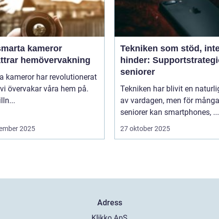
smarta kameror
Tekniken som stöd, int
ättrar hemövervakning
hinder: Supportstrategi
seniorer
 kameror har revolutionerat
 vi övervakar våra hem på.
Tekniken har blivit en naturli
lln...
av vardagen, men för mång
seniorer kan smartphones, ...
ember 2025
27 oktober 2025
Adress