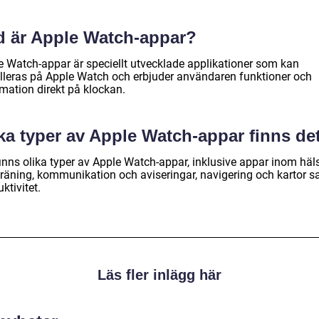
d är Apple Watch-appar?
e Watch-appar är speciellt utvecklade applikationer som kan
alleras på Apple Watch och erbjuder användaren funktioner och
rmation direkt på klockan.
ka typer av Apple Watch-appar finns de
finns olika typer av Apple Watch-appar, inklusive appar inom häl
träning, kommunikation och aviseringar, navigering och kartor 
ktivitet.
Läs fler inlägg här