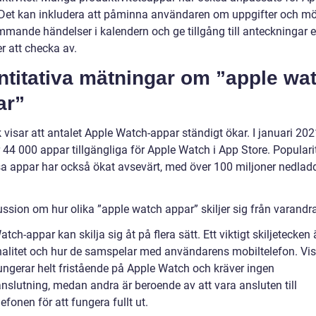
Det kan inkludera att påminna användaren om uppgifter och mö
mande händelser i kalendern och ge tillgång till anteckningar el
r att checka av.
ntitativa mätningar om ”apple wa
ar”
k visar att antalet Apple Watch-appar ständigt ökar. I januari 20
 44 000 appar tillgängliga för Apple Watch i App Store. Populari
sa appar har också ökat avsevärt, med över 100 miljoner nedlad
ussion om hur olika ”apple watch appar” skiljer sig från varandr
tch-appar kan skilja sig åt på flera sätt. Ett viktigt skiljetecken 
nalitet och hur de samspelar med användarens mobiltelefon. Vi
ungerar helt fristående på Apple Watch och kräver ingen
anslutning, medan andra är beroende av att vara ansluten till
efonen för att fungera fullt ut.