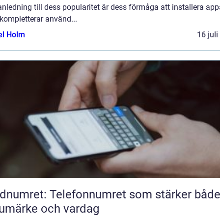
anledning till dess popularitet är dess förmåga att installera app
kompletterar använd...
el Holm
16 jul
dnumret: Telefonnumret som stärker båd
umärke och vardag