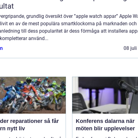
ultat
vergripande, grundlig översikt över ”apple watch appar” Apple W
blivit en av de mest populära smartklockorna på marknaden och
anledning till dess popularitet är dess förmåga att installera app
kompletterar använd...
n
08 jul
er reparationer så får
Konferens dalarna när
n nytt liv
möten blir upplevelser