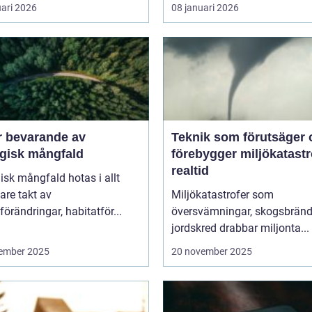
uari 2026
08 januari 2026
r bevarande av
Teknik som förutsäger 
ogisk mångfald
förebygger miljökatastro
realtid
isk mångfald hotas i allt
are takt av
Miljökatastrofer som
förändringar, habitatför...
översvämningar, skogsbränd
jordskred drabbar miljonta...
ember 2025
20 november 2025