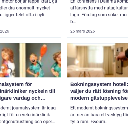
 motor börjar tappa kraft, gå
En konferens i Dalarna komb
eller dra onormalt mycket
affärsnytta med natur, kultu
 ligger felet ofta i cyli...
lugn. Företag som söker mer
b...
i 2026
25 mars 2026
nalsystem för
Bokningssystem hotell:
kliniker nyckeln till
väljer du rätt lösning fö
igare vardag och
modern gästupplevelse
are vård
dernt journalsystem är idag
Ett modernt bokningssystem 
ktigt för en veterinärklinik
är mer än bara ett verktyg för
ntgenutrustning och oper...
fylla rum. F&oum...