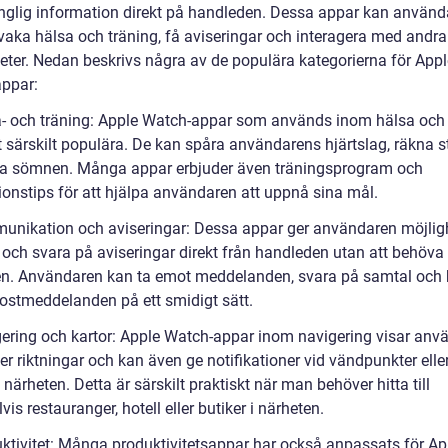
gänglig information direkt på handleden. Dessa appar kan använd
rvaka hälsa och träning, få aviseringar och interagera med andr
eter. Nedan beskrivs några av de populära kategorierna för Appl
ppar:
a- och träning: Apple Watch-appar som används inom hälsa och 
it särskilt populära. De kan spåra användarens hjärtslag, räkna 
a sömnen. Många appar erbjuder även träningsprogram och
ionstips för att hjälpa användaren att uppnå sina mål.
unikation och aviseringar: Dessa appar ger användaren möjligh
 och svara på aviseringar direkt från handleden utan att behöva
en. Användaren kan ta emot meddelanden, svara på samtal och 
postmeddelanden på ett smidigt sätt.
gering och kartor: Apple Watch-appar inom navigering visar anv
ger riktningar och kan även ge notifikationer vid vändpunkter eller
i närheten. Detta är särskilt praktiskt när man behöver hitta till
is restauranger, hotell eller butiker i närheten.
uktivitet: Många produktivitetsappar har också anpassats för Ap