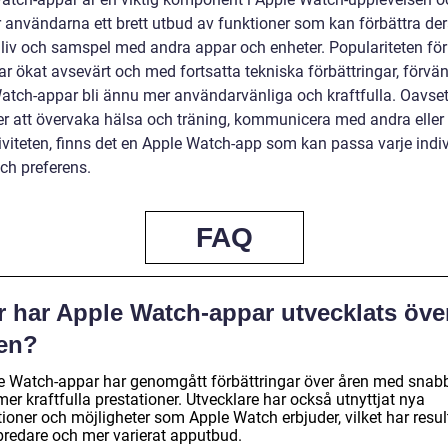
r användarna ett brett utbud av funktioner som kan förbättra de
 liv och samspel med andra appar och enheter. Populariteten fö
ar ökat avsevärt och med fortsatta tekniska förbättringar, förvä
atch-appar bli ännu mer användarvänliga och kraftfulla. Oavse
ler att övervaka hälsa och träning, kommunicera med andra eller
iviteten, finns det en Apple Watch-app som kan passa varje indiv
ch preferens.
FAQ
r har Apple Watch-appar utvecklats öve
den?
e Watch-appar har genomgått förbättringar över åren med snab
er kraftfulla prestationer. Utvecklare har också utnyttjat nya
ioner och möjligheter som Apple Watch erbjuder, vilket har resul
 bredare och mer varierat apputbud.