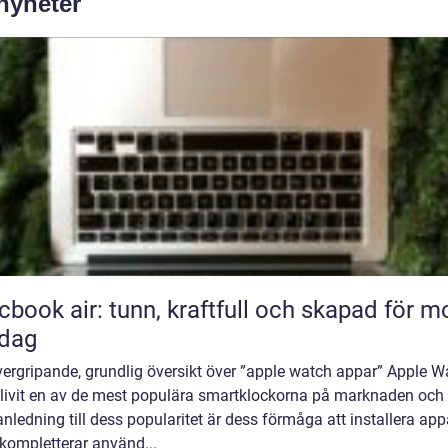
 nyheter
book air: tunn, kraftfull och skapad för m
rdag
vergripande, grundlig översikt över ”apple watch appar” Apple W
blivit en av de mest populära smartklockorna på marknaden och
anledning till dess popularitet är dess förmåga att installera app
kompletterar använd...