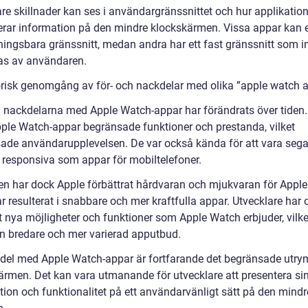
are skillnader kan ses i användargränssnittet och hur applikatio
erar information på den mindre klockskärmen. Vissa appar kan 
ingsbara gränssnitt, medan andra har ett fast gränssnitt som i
as av användaren.
orisk genomgång av för- och nackdelar med olika ”apple watch 
h nackdelarna med Apple Watch-appar har förändrats över tiden. 
ple Watch-appar begränsade funktioner och prestanda, vilket
ade användarupplevelsen. De var också kända för att vara seg
a responsiva som appar för mobiltelefoner.
en har dock Apple förbättrat hårdvaran och mjukvaran för Apple
ar resulterat i snabbare och mer kraftfulla appar. Utvecklare har
t nya möjligheter och funktioner som Apple Watch erbjuder, vilke
l en bredare och mer varierad apputbud.
del med Apple Watch-appar är fortfarande det begränsade utr
ärmen. Det kan vara utmanande för utvecklare att presentera si
tion och funktionalitet på ett användarvänligt sätt på den mindr