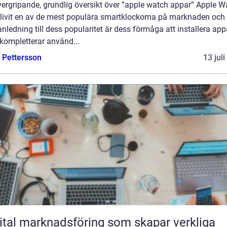
vergripande, grundlig översikt över ”apple watch appar” Apple W
blivit en av de mest populära smartklockorna på marknaden och
anledning till dess popularitet är dess förmåga att installera app
kompletterar använd...
e Pettersson
13 jul
ital marknadsföring som skapar verkliga