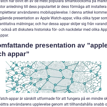
atch har blivit en av de mest populära smartklockorna på mar
tor anledning till dess popularitet är dess förmåga att installer
pletterar användarens mobilupplevelse. I denna artikel kommer 
ngående presentation av Apple Watch-appar, vilka olika typer som
ntitativa mätningar, och hur dessa appar skiljer sig från varand
också att diskutera historiska för- och nackdelar med olika App
ppar.
omfattande presentation av ”appl
ch appar”
atch-appar är särskilt utformade för att fungera på en mindre 
bättra användarens upplevelse genom att tillhandahålla snabb 