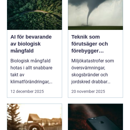
AI för bevarande
Teknik som
av biologisk
förutsäger och
mångfald
förebygger
miljökatastrofer i
Biologisk mångfald
Miljökatastrofer som
realtid
hotas i allt snabbare
översvämningar,
takt av
skogsbränder och
klimatförändringar,
jordskred drabbar
habitatför...
miljonta...
12 december 2025
20 november 2025