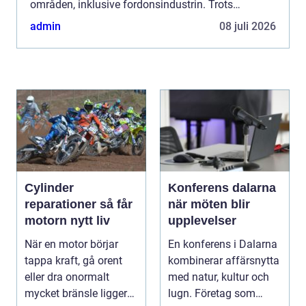
områden, inklusive fordonsindustrin. Trots
fördelarna med appar, såsom ökad
admin
08 juli 2026
användarvänlighet och tillgång till...
Cylinder
Konferens dalarna
reparationer så får
när möten blir
motorn nytt liv
upplevelser
När en motor börjar
En konferens i Dalarna
tappa kraft, gå orent
kombinerar affärsnytta
eller dra onormalt
med natur, kultur och
mycket bränsle ligger
lugn. Företag som