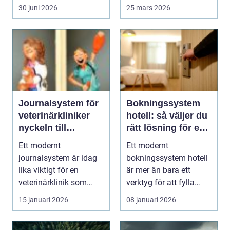
felet ofta i cyli...
söker mer än b...
30 juni 2026
25 mars 2026
Journalsystem för
Bokningssystem
veterinärkliniker
hotell: så väljer du
nyckeln till
rätt lösning för en
smidigare vardag
modern
Ett modernt
Ett modernt
och säkrare vård
gästupplevelse
journalsystem är idag
bokningssystem hotell
lika viktigt för en
är mer än bara ett
veterinärklinik som
verktyg för att fylla
röntgenutrustning och
rum. F&oum...
15 januari 2026
08 januari 2026
oper...