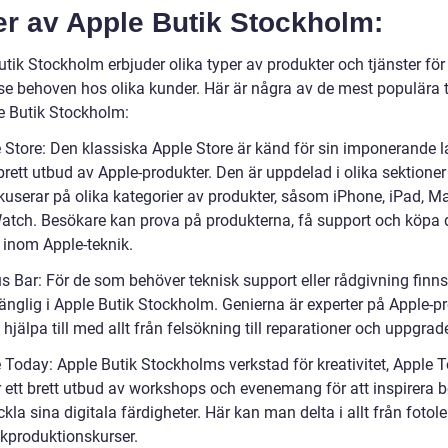
er av Apple Butik Stockholm:
tik Stockholm erbjuder olika typer av produkter och tjänster för 
ose behoven hos olika kunder. Här är några av de mest populära 
e Butik Stockholm:
e Store: Den klassiska Apple Store är känd för sin imponerande 
brett utbud av Apple-produkter. Den är uppdelad i olika sektione
okuserar på olika kategorier av produkter, såsom iPhone, iPad, M
atch. Besökare kan prova på produkterna, få support och köpa 
 inom Apple-teknik.
us Bar: För de som behöver teknisk support eller rådgivning finn
gänglig i Apple Butik Stockholm. Genierna är experter på Apple-p
hjälpa till med allt från felsökning till reparationer och uppgrad
 Today: Apple Butik Stockholms verkstad för kreativitet, Apple T
r ett brett utbud av workshops och evenemang för att inspirera 
ckla sina digitala färdigheter. Här kan man delta i allt från fotol
ikproduktionskurser.