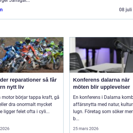
rger Jarlsgat...
n
08 jul
er reparationer så får
Konferens dalarna när
n nytt liv
möten blir upplevelser
 motor börjar tappa kraft, gå
En konferens i Dalarna komb
eller dra onormalt mycket
affärsnytta med natur, kultu
 ligger felet ofta i cyli...
lugn. Företag som söker mer
b...
i 2026
25 mars 2026