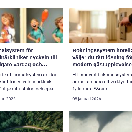
nalsystem för
Bokningssystem hotell:
kliniker nyckeln till
väljer du rätt lösning fö
igare vardag och
modern gästupplevelse
are vård
dernt journalsystem är idag
Ett modernt bokningssystem 
ktigt för en veterinärklinik
är mer än bara ett verktyg för
ntgenutrustning och oper...
fylla rum. F&oum...
uari 2026
08 januari 2026