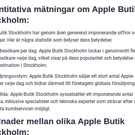
titativa mätningar om Apple Buti
ckholm:
utik Stockholm har genom åren genererat imponerande siffror 
ar. Här är några statistik som belyser dess betydelse:
 besökare per dag: Apple Butik Stockholm lockar i genomsnitt fl
esökare varje dag, vilket visar på dess popularitet och betydels
estination i Stockholm.
jningsvolym: Apple Butik Stockholm säljer ett stort antal Apple-
r varje dag och bidrar därmed till företagets globala försäljnin
llda: Apple Butik Stockholm sysselsätter ett imponerande antal
a, inklusive specialister och tekniska experter som strävar efter 
ta kundservicen möjligt.
lnader mellan olika Apple Butik
ckholm: