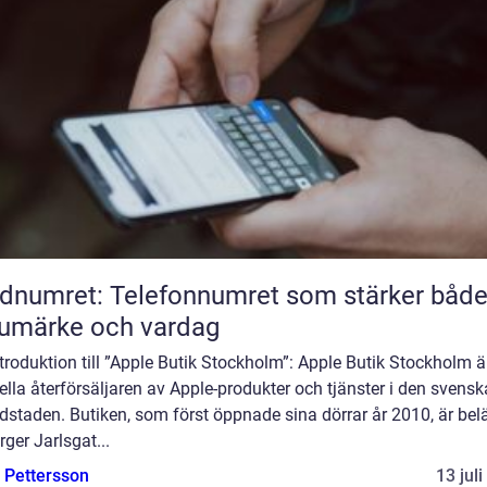
dnumret: Telefonnumret som stärker båd
umärke och vardag
troduktion till ”Apple Butik Stockholm”: Apple Butik Stockholm ä
iella återförsäljaren av Apple-produkter och tjänster i den svensk
dstaden. Butiken, som först öppnade sina dörrar år 2010, är be
rger Jarlsgat...
e Pettersson
13 jul