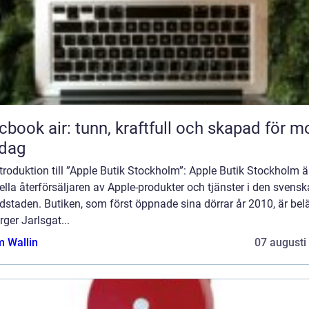
book air: tunn, kraftfull och skapad för m
rdag
troduktion till ”Apple Butik Stockholm”: Apple Butik Stockholm ä
iella återförsäljaren av Apple-produkter och tjänster i den svensk
dstaden. Butiken, som först öppnade sina dörrar år 2010, är be
rger Jarlsgat...
 Wallin
07 augusti