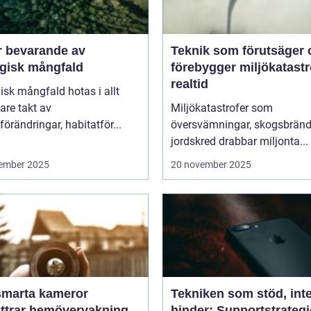
r bevarande av
Teknik som förutsäger 
ogisk mångfald
förebygger miljökatastro
realtid
isk mångfald hotas i allt
are takt av
Miljökatastrofer som
förändringar, habitatför...
översvämningar, skogsbränd
jordskred drabbar miljonta...
ember 2025
20 november 2025
smarta kameror
Tekniken som stöd, int
ättrar hemövervakning
hinder: Supportstrategi