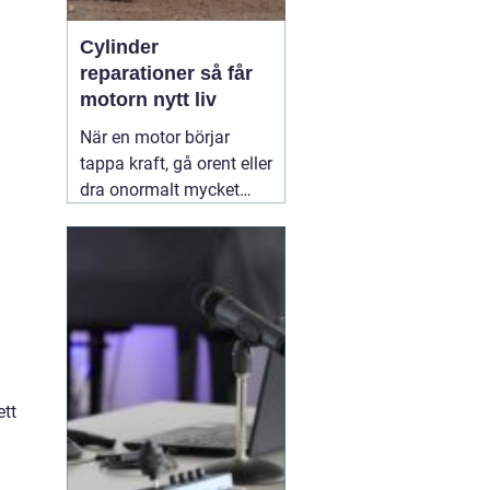
Cylinder
reparationer så får
motorn nytt liv
När en motor börjar
tappa kraft, gå orent eller
dra onormalt mycket
bränsle ligger felet ofta i
cylindern. Slitage, skador
och felaktig beläggning
gör att motorn inte
längre arbetar tätt och
effektivt. Genom
professionella
30 juni
2026
ett