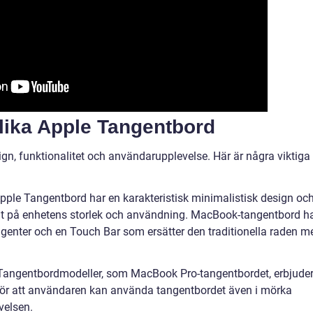
olika Apple Tangentbord
sign, funktionalitet och användarupplevelse. Här är några viktiga
pple Tangentbord har en karakteristisk minimalistisk design oc
rat på enhetens storlek och användning. MacBook-tangentbord h
ngenter och en Touch Bar som ersätter den traditionella raden m
 Tangentbordmodeller, som MacBook Pro-tangentbordet, erbjude
gör att användaren kan använda tangentbordet även i mörka
velsen.