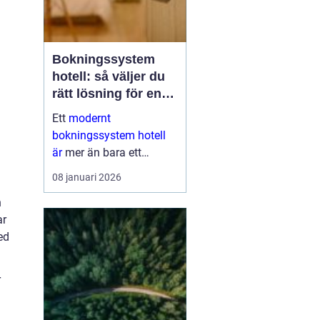
Bokningssystem
hotell: så väljer du
rätt lösning för en
modern
Ett
modernt
gästupplevelse
bokningssystem hotell
är
mer än bara ett
verktyg för att fylla rum.
08 januari 2026
För många anläggningar
h
är systemet navet i hela
ar
verksamheten. När
ed
bokni...
r