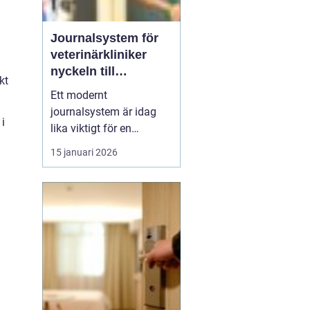
Journalsystem för
veterinärkliniker
nyckeln till
kt
smidigare vardag
Ett modernt
och säkrare vård
journalsystem är idag
i
lika viktigt för en
veterinärklinik som
15 januari 2026
röntgenutrustning och
operationssal. När vård,
kundkontakt och
administration samlas i
samma digitala flöde blir
arbetet både snabbare
och säkrare. För
djurägaren märks det
som...