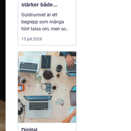
stärker både
varumärke och
Guldnumret är ett
vardag
begrepp som många
hört talas om, men som
färre har funderat
13 juli 2026
igenom strategiskt. Med
ett enkelt, minnesvärt
och ofta symmetriskt
telefonnummer kan
både företag och
privatpersoner göra
kommuni...
Digital