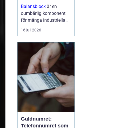
arbetsmiljö
Balansblock
är en
oumbärlig komponent
för många industriella
och hantverksrelaterade
16 juli 2026
miljöer. De hjälper till att
förbättra ergonomin,
minska...
Guldnumret:
Telefonnumret som