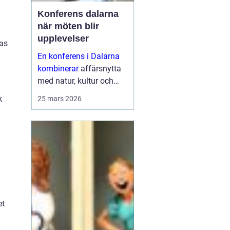
Konferens dalarna
när möten blir
upplevelser
das
En konferens i Dalarna
kombinerar
affärsnytta
med natur, kultur och
lugn. Företag som söker
k
25 mars 2026
mer än bara ett
mötesrum väljer ofta
regionen för att skapa
fokus, sammanhållning
och ny energ...
et