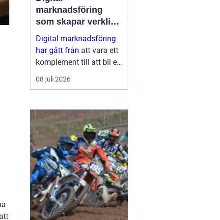
marknadsföring
som skapar verkliga
resultat
Digital marknadsföring
har gått från
att vara ett
komplement till att bli en
central del i hur företag
08 juli 2026
växer, bygger förtroende
och hittar nya k...
na
att