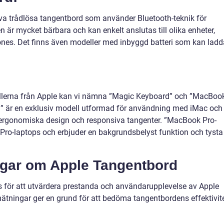
iva trådlösa tangentbord som använder Bluetooth-teknik för
 är mycket bärbara och kan enkelt anslutas till olika enheter,
ones. Det finns även modeller med inbyggd batteri som kan lad
lerna från Apple kan vi nämna ”Magic Keyboard” och ”MacBoo
” är en exklusiv modell utformad för användning med iMac och
 ergonomiska design och responsiva tangenter. ”MacBook Pro-
Pro-laptops och erbjuder en bakgrundsbelyst funktion och tysta
ngar om Apple Tangentbord
s för att utvärdera prestanda och användarupplevelse av Apple
ätningar ger en grund för att bedöma tangentbordens effektivit