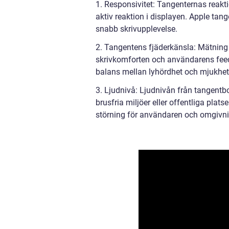
1. Responsivitet: Tangenternas reak
aktiv reaktion i displayen. Apple tan
snabb skrivupplevelse.
2. Tangentens fjäderkänsla: Mätning
skrivkomforten och användarens feed
balans mellan lyhördhet och mjukhet, 
3. Ljudnivå: Ljudnivån från tangentb
brusfria miljöer eller offentliga plat
störning för användaren och omgivn