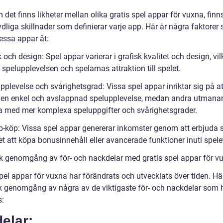
det finns likheter mellan olika gratis spel appar för vuxna, finn
dliga skillnader som definierar varje app. Här är några faktorer
dessa appar åt:
k och design: Spel appar varierar i grafisk kvalitet och design, vi
spelupplevelsen och spelarnas attraktion till spelet.
pplevelse och svårighetsgrad: Vissa spel appar inriktar sig på at
 en enkel och avslappnad spelupplevelse, medan andra utmana
a med mer komplexa speluppgifter och svårighetsgrader.
pp-köp: Vissa spel appar genererar inkomster genom att erbjuda 
t att köpa bonusinnehåll eller avancerade funktioner inuti spele
sk genomgång av för- och nackdelar med gratis spel appar för v
pel appar för vuxna har förändrats och utvecklats över tiden. Hä
sk genomgång av några av de viktigaste för- och nackdelar som 
s:
elar: