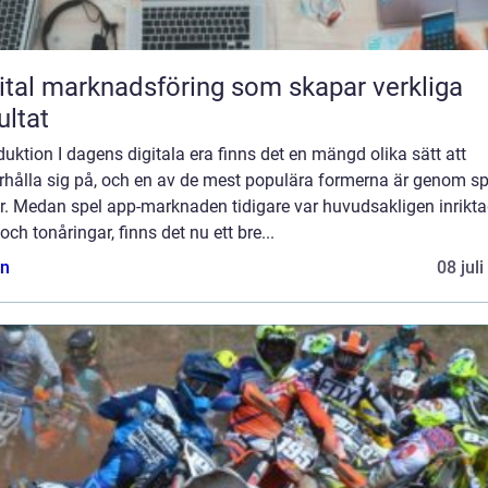
ital marknadsföring som skapar verkliga
ultat
duktion I dagens digitala era finns det en mängd olika sätt att
rhålla sig på, och en av de mest populära formerna är genom sp
r. Medan spel app-marknaden tidigare var huvudsakligen inrikt
och tonåringar, finns det nu ett bre...
n
08 jul