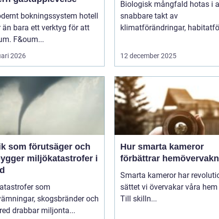
Biologisk mångfald hotas i a
odernt bokningssystem hotell
snabbare takt av
 än bara ett verktyg för att
klimatförändringar, habitatför
rum. F&oum...
uari 2026
12 december 2025
ik som förutsäger och
Hur smarta kameror
ygger miljökatastrofer i
förbättrar hemövervakn
id
Smarta kameror har revoluti
katastrofer som
sättet vi övervakar våra hem
vämningar, skogsbränder och
Till skilln...
red drabbar miljonta...