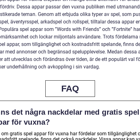
sfördriv. Dessa appar passar den vuxna publiken med utmanand
istikerade teman. Genom att erbjuda olika typer av spel, som pus
spel, äventyrsspel, arkadspel och rollspel, tilltalar dessa appar e
 Populära spel appar som ”Words with Friends” och ”Fortnite” har
pmärksamhet och lockar miljontals användare. Trots fördelarna
pel appar, som tillgänglighet och kostnadsfritt spelande, finns d
ar med annonser och begränsad spelupplevelse. Medan dessa 
er att utvecklas och förändras över tiden, är de ett populärt val 
er underhållning och avkoppling i sin vardag.
FAQ
nns det några nackdelar med gratis spel
par för vuxna?
 om gratis spel appar för vuxna har fördelar som tillgänglighet 
nadsfritt spelande, finns det också nackdelar. Vissa appar kan v