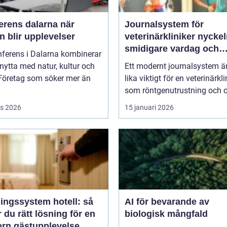
rens dalarna när
Journalsystem för
 blir upplevelser
veterinärkliniker nyckeln till
smidigare vardag och
nferens i Dalarna kombinerar
säkrare vård
nytta med natur, kultur och
Ett modernt journalsystem ä
 Företag som söker mer än
lika viktigt för en veterinärkli
som röntgenutrustning och op
s 2026
15 januari 2026
ingssystem hotell: så
AI för bevarande av
r du rätt lösning för en
biologisk mångfald
rn gästupplevelse