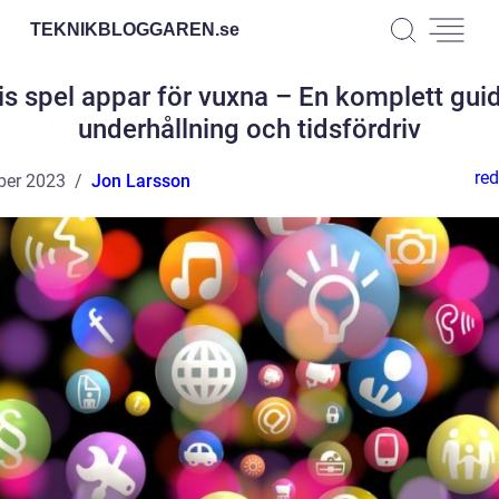
TEKNIKBLOGGAREN.
se
is spel appar för vuxna – En komplett guide
underhållning och tidsfördriv
red
ber 2023
Jon Larsson