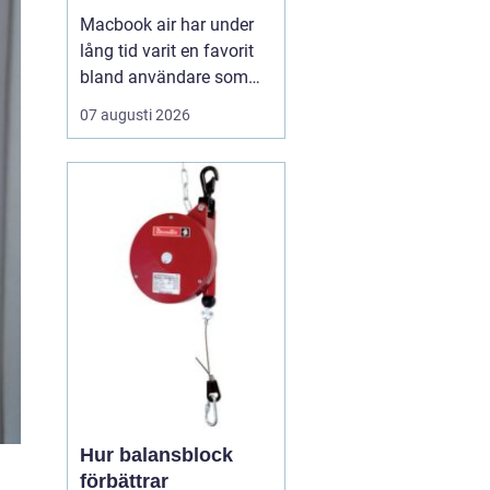
Macbook air har under
lång tid varit en favorit
bland användare som
vill ha en lätt, smidig och
07 augusti 2026
ändå kraftfull dator för
både arbete och fritid. I
den senaste
generationen har apple
tagit steget ännu längre
med sina
egenutvecklade m2, m3,
m4 och m5-c...
Hur balansblock
förbättrar