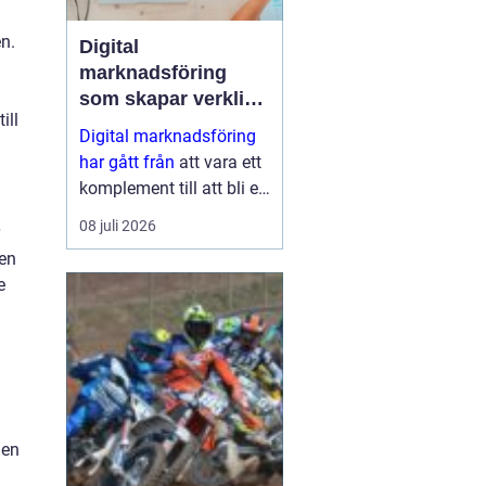
n.
Digital
marknadsföring
som skapar verkliga
ill
resultat
Digital marknadsföring
har gått från
att vara ett
komplement till att bli en
central del i hur företag
08 juli 2026
växer, bygger förtroende
 en
och hittar nya k...
e
 en