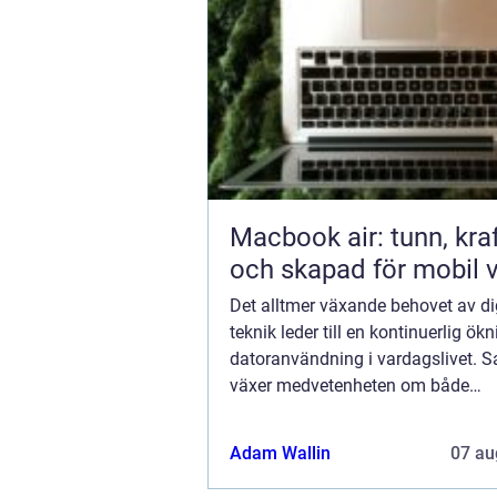
Macbook air: tunn, kraf
och skapad för mobil 
Det alltmer växande behovet av di
teknik leder till en kontinuerlig ök
datoranvändning i vardagslivet. S
växer medvetenheten om både
miljöpåverkan och den ekonomis
belastning som uppstå...
Adam Wallin
07 au