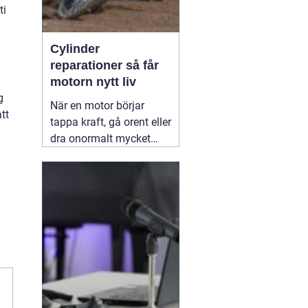
ti
Cylinder
reparationer så får
motorn nytt liv
g
När en motor börjar
tt
tappa kraft, gå orent eller
dra onormalt mycket
bränsle ligger felet ofta i
cylindern. Slitage, skador
och felaktig beläggning
gör att motorn inte
längre arbetar tätt och
effektivt. Genom
professionella
30 juni
2026