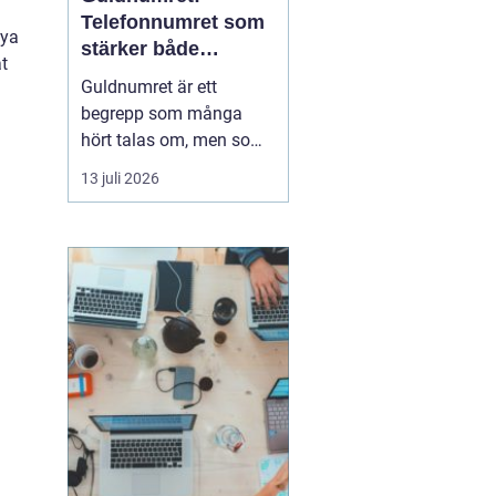
Telefonnumret som
nya
stärker både
t
varumärke och
Guldnumret är ett
vardag
begrepp som många
hört talas om, men som
färre har funderat
13 juli 2026
igenom strategiskt. Med
ett enkelt, minnesvärt
och ofta symmetriskt
telefonnummer kan
både företag och
privatpersoner göra
kommuni...