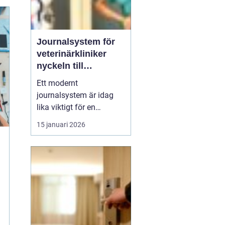
Journalsystem för
veterinärkliniker
nyckeln till
smidigare vardag
Ett modernt
och säkrare vård
journalsystem är idag
lika viktigt för en
veterinärklinik som
15 januari 2026
röntgenutrustning och
operationssal. När vård,
kundkontakt och
administration samlas i
samma digitala flöde blir
arbetet både snabbare
och säkrare. För
djurägaren märks det