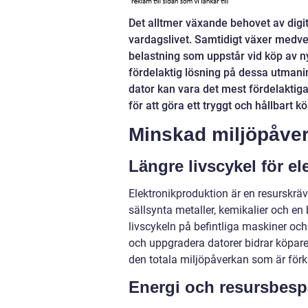
Det alltmer växande behovet av digita
vardagslivet. Samtidigt växer med
belastning som uppstår vid köp av n
fördelaktig lösning på dessa utmanin
dator kan vara det mest fördelaktiga
för att göra ett tryggt och hållbart kö
Minskad miljöpåve
Längre livscykel för el
Elektronikproduktion är en resurskr
sällsynta metaller, kemikalier och e
livscykeln på befintliga maskiner o
och uppgradera datorer bidrar köpare 
den totala miljöpåverkan som är förk
Energi och resursbesp