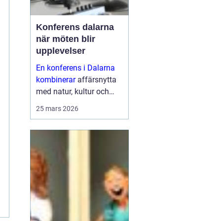
Konferens dalarna
när möten blir
upplevelser
En konferens i Dalarna
kombinerar
affärsnytta
med natur, kultur och
lugn. Företag som söker
25 mars 2026
mer än bara ett
mötesrum väljer ofta
regionen för att skapa
fokus, sammanhållning
och ny energ...