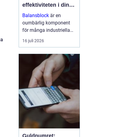
effektiviteten i din
arbetsmiljö
Balansblock
är en
oumbärlig komponent
för många industriella
och hantverksrelaterade
ga
16 juli 2026
miljöer. De hjälper till att
förbättra ergonomin,
minska...
Guldnumret: