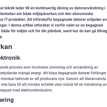
l teknik leder till en kontinuerlig ökning av datoranvändning i
vetenheten om både miljöpåverkan och den ekonomiska
ya IT-produkter. Att införskaffa begagnade datorer erbjuder en
gar. I denna artikel utforskar vi varför valet av en begagnad
 både för miljön och för din plånbok, samt hur du kan gå tillvä
p.
rkan
ektronik
ävande process som involverar utvinning och användning av
n betydande mängd energi. Att köpa begagnade datorer förlänger
ch minskar behovet av att producera nya. Genom att återanvända
inte bara till att minska avfallet utan också till en minskning av
nippad med elektronikindustrin.
aring