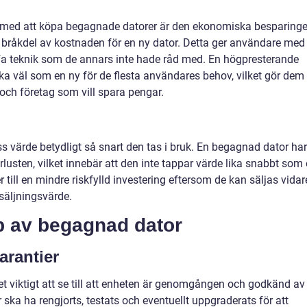
 med att köpa begagnade datorer är den ekonomiska besparinge
en bråkdel av kostnaden för en ny dator. Detta ger användare med
fa teknik som de annars inte hade råd med. En högpresterande
a väl som en ny för de flesta användares behov, vilket gör dem t
 och företag som vill spara pengar.
s värde betydligt så snart den tas i bruk. En begagnad dator har
lusten, vilket innebär att den inte tappar värde lika snabbt som
till en mindre riskfylld investering eftersom de kan säljas vidar
rsäljningsvärde.
öp av begagnad dator
arantier
t viktigt att se till att enheten är genomgången och godkänd av
 ska ha rengjorts, testats och eventuellt uppgraderats för att