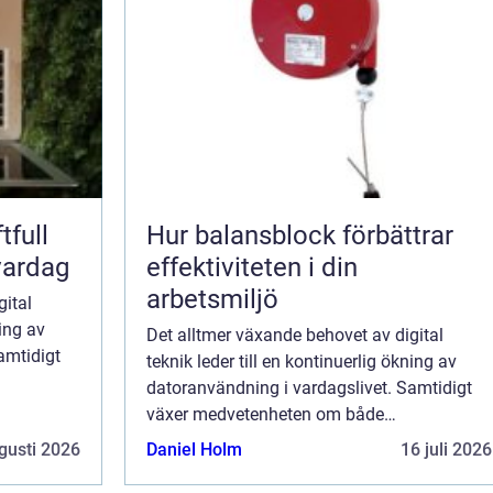
tfull
Hur balansblock förbättrar
vardag
effektiviteten i din
arbetsmiljö
gital
ning av
Det alltmer växande behovet av digital
amtidigt
teknik leder till en kontinuerlig ökning av
datoranvändning i vardagslivet. Samtidigt
ka
växer medvetenheten om både
miljöpåverkan och den ekonomiska
gusti 2026
Daniel Holm
16 juli 2026
belastning som uppstå...