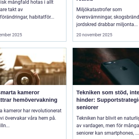
isk mångfald hotas i allt
are takt av
Miljökatastrofer som
förändringar, habitatför...
översvämningar, skogsbränd
jordskred drabbar miljonta...
ember 2025
20 november 2025
smarta kameror
Tekniken som stöd, int
ättrar hemövervakning
hinder: Supportstrategi
seniorer
 kameror har revolutionerat
 vi övervakar våra hem på.
Tekniken har blivit en naturli
lln...
av vardagen, men för mång
seniorer kan smartphones, ...