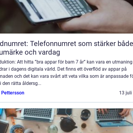
dnumret: Telefonnumret som stärker båd
umärke och vardag
duktion: Att hitta ”bra appar för barn 7 år” kan vara en utmaning
drar i dagens digitala värld. Det finns ett överflöd av appar på
naden och det kan vara svårt att veta vilka som är anpassade f
i den rätta åldersg...
e Pettersson
13 jul