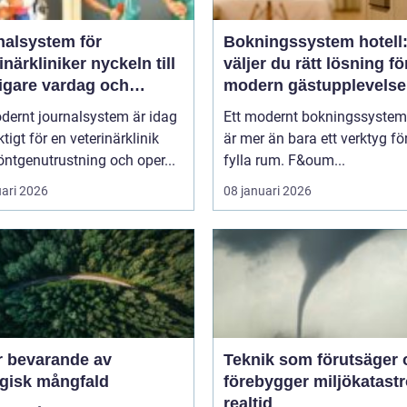
nalsystem för
Bokningssystem hotell:
kliniker nyckeln till
väljer du rätt lösning fö
igare vardag och
modern gästupplevelse
are vård
dernt journalsystem är idag
Ett modernt bokningssystem 
ktigt för en veterinärklinik
är mer än bara ett verktyg för
ntgenutrustning och oper...
fylla rum. F&oum...
uari 2026
08 januari 2026
r bevarande av
Teknik som förutsäger 
ogisk mångfald
förebygger miljökatastro
realtid