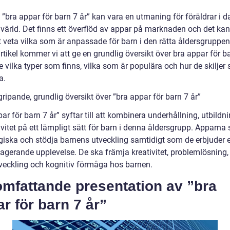
a ”bra appar för barn 7 år” kan vara en utmaning för föräldrar i 
 värld. Det finns ett överflöd av appar på marknaden och det kan
t veta vilka som är anpassade för barn i den rätta åldersgruppen.
tikel kommer vi att ge en grundlig översikt över bra appar för ba
e vilka typer som finns, vilka som är populära och hur de skiljer 
a.
ripande, grundlig översikt över ”bra appar för barn 7 år”
ar för barn 7 år” syftar till att kombinera underhållning, utbildn
ivitet på ett lämpligt sätt för barn i denna åldersgrupp. Apparna
iska och stödja barnens utveckling samtidigt som de erbjuder e
agerande upplevelse. De ska främja kreativitet, problemlösning,
veckling och kognitiv förmåga hos barnen.
omfattande presentation av ”bra
r för barn 7 år”