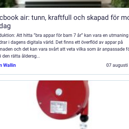
book air: tunn, kraftfull och skapad för m
rdag
duktion: Att hitta ”bra appar för barn 7 år” kan vara en utmaning
drar i dagens digitala värld. Det finns ett överflöd av appar på
naden och det kan vara svårt att veta vilka som är anpassade f
i den rätta åldersg...
 Wallin
07 augusti