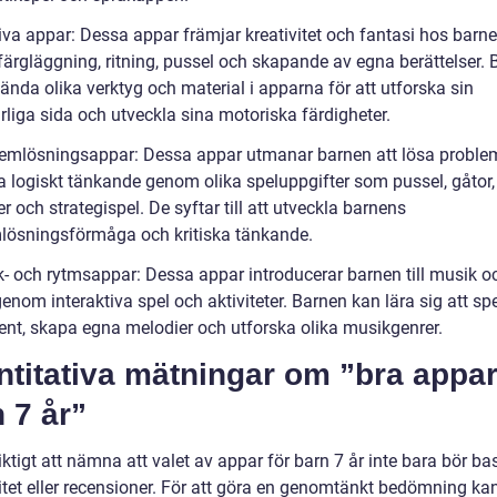
tiva appar: Dessa appar främjar kreativitet och fantasi hos barn
ärgläggning, ritning, pussel och skapande av egna berättelser. 
nda olika verktyg och material i apparna för att utforska sin
rliga sida och utveckla sina motoriska färdigheter.
lemlösningsappar: Dessa appar utmanar barnen att lösa proble
 logiskt tänkande genom olika speluppgifter som pussel, gåtor,
er och strategispel. De syftar till att utveckla barnens
lösningsförmåga och kritiska tänkande.
k- och rytmsappar: Dessa appar introducerar barnen till musik o
enom interaktiva spel och aktiviteter. Barnen kan lära sig att spe
ent, skapa egna melodier och utforska olika musikgenrer.
titativa mätningar om ”bra appar
 7 år”
iktigt att nämna att valet av appar för barn 7 år inte bara bör b
itet eller recensioner. För att göra en genomtänkt bedömning ka