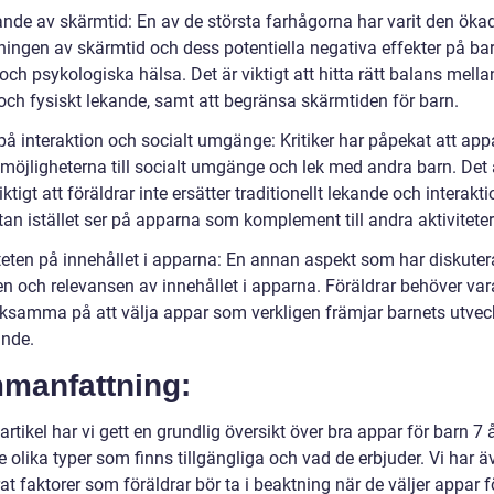
jande av skärmtid: En av de största farhågorna har varit den öka
ingen av skärmtid och dess potentiella negativa effekter på ba
och psykologiska hälsa. Det är viktigt att hitta rätt balans mella
 och fysiskt lekande, samt att begränsa skärmtiden för barn.
 på interaktion och socialt umgänge: Kritiker har påpekat att app
möjligheterna till socialt umgänge och lek med andra barn. Det 
iktigt att föräldrar inte ersätter traditionellt lekande och interak
an istället ser på apparna som komplement till andra aktiviteter
iteten på innehållet i apparna: En annan aspekt som har diskuter
en och relevansen av innehållet i apparna. Föräldrar behöver var
samma på att välja appar som verkligen främjar barnets utvec
ande.
manfattning:
artikel har vi gett en grundlig översikt över bra appar för barn 7 å
e olika typer som finns tillgängliga och vad de erbjuder. Vi har ä
at faktorer som föräldrar bör ta i beaktning när de väljer appar f