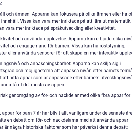
:
håll och ämnen: Apparna kan fokusera på olika ämnen eller ha o
v innehåll. Vissa kan vara mer inriktade på att lära ut matemati
n vara mer inriktade på språkutveckling eller kreativitet.
raktivitet och användarupplevelse: Apparna kan erbjuda olika niv
tivitet och engagemang för barnen. Vissa kan ha röststyrning,
ter eller använda sensorer för att skapa en mer interaktiv upple
ningsnivå och anpassningsbarhet: Apparna kan skilja sig i
etsgrad och möjligheterna att anpassa nivån efter barnets förm
gt att hitta appar som är anpassade efter barnets utvecklingsnivå
kunna få ut det mesta av appen.
orisk genomgång av för- och nackdelar med olika ”bra appar för 
t appar för barn 7 år har blivit allt vanligare under de senaste år
nits en debatt om för- och nackdelarna med att använda appar i
är är några historiska faktorer som har påverkat denna debatt: