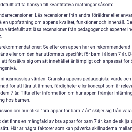
defullt att ta hänsyn till kvantitativa mätningar såsom:
ndarrecensioner: Läs recensioner från andra föräldrar eller anv
få en uppfattning om appens kvalitet, funktioner och innehåll. D
ra värdefullt att läsa recensioner från pedagoger och experter i
.
rsrekommendationer: Se efter om appen har en rekommenderad
äns eller om den har utformats specifikt för barn i åldern 7 år. 
ll att försäkra sig om att innehållet är lämpligt och anpassat för
ingsnivå.
ldningsmässiga värden: Granska appens pedagogiska värde oc
mad för att lära ut ämnen, färdigheter eller koncept som är relev
ldern 7 år. Titta efter information om hur appen främjar inlärnin
ing hos barnen.
ssion om hur olika ”bra appar för barn 7 år” skiljer sig från var
t det finns en mångfald av bra appar för barn 7 år, kan de skilja 
a sätt. Här är några faktorer som kan påverka skillnaderna mella