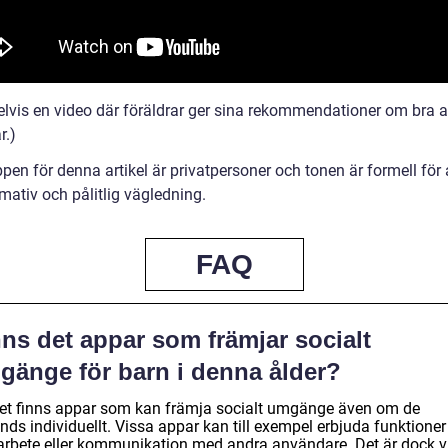
lvis en video där föräldrar ger sina rekommendationer om bra a
r.)
en för denna artikel är privatpersoner och tonen är formell för 
mativ och pålitlig vägledning.
FAQ
ns det appar som främjar socialt
gänge för barn i denna ålder?
det finns appar som kan främja socialt umgänge även om de
ds individuellt. Vissa appar kan till exempel erbjuda funktioner
rbete eller kommunikation med andra användare. Det är dock vi