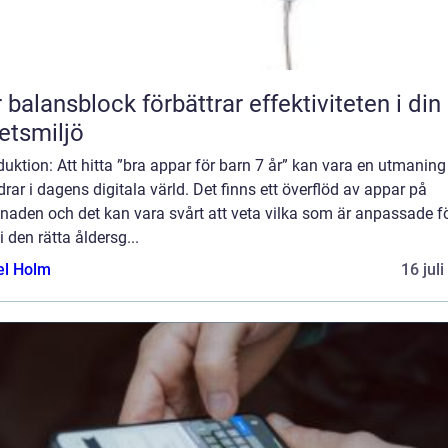
 balansblock förbättrar effektiviteten i din
etsmiljö
duktion: Att hitta ”bra appar för barn 7 år” kan vara en utmaning
drar i dagens digitala värld. Det finns ett överflöd av appar på
naden och det kan vara svårt att veta vilka som är anpassade f
i den rätta åldersg...
el Holm
16 jul