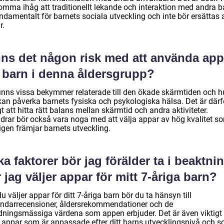
komma ihåg att traditionellt lekande och interaktion med andra b
ndamentalt för barnets sociala utveckling och inte bör ersättas 
r.
nns det någon risk med att använda app
r barn i denna åldersgrupp?
finns vissa bekymmer relaterade till den ökade skärmtiden och h
kan påverka barnets fysiska och psykologiska hälsa. Det är därf
gt att hitta rätt balans mellan skärmtid och andra aktiviteter.
ldrar bör också vara noga med att välja appar av hög kvalitet s
igen främjar barnets utveckling.
ka faktorer bör jag förälder ta i beaktni
 jag väljer appar för mitt 7-åriga barn?
u väljer appar för ditt 7-åriga barn bör du ta hänsyn till
ndarrecensioner, åldersrekommendationer och de
ldningsmässiga värdena som appen erbjuder. Det är även viktigt 
a appar som är anpassade efter ditt barns utvecklingsnivå och 