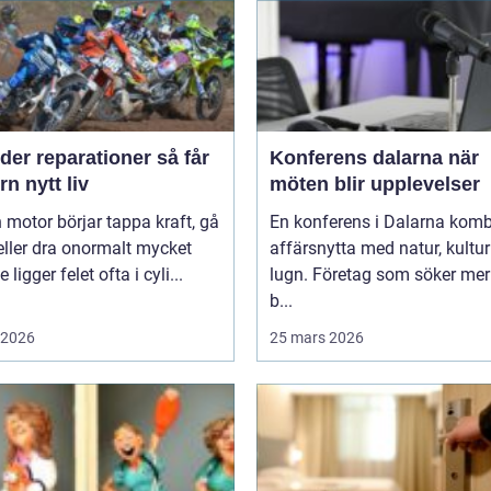
er reparationer så får
Konferens dalarna när
n nytt liv
möten blir upplevelser
 motor börjar tappa kraft, gå
En konferens i Dalarna komb
eller dra onormalt mycket
affärsnytta med natur, kultu
 ligger felet ofta i cyli...
lugn. Företag som söker mer
b...
i 2026
25 mars 2026