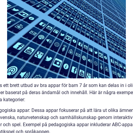
s ett brett utbud av bra appar för barn 7 år som kan delas in i ol
ier baserat på deras ändamål och innehåll. Här är några exempe
a kategorier:
gogiska appar: Dessa appar fokuserar på att lära ut olika ämn
svenska, naturvetenskap och samhällskunskap genom interakti
r och spel. Exempel på pedagogiska appar inkluderar ABC-appar
ikspel och språkappen.