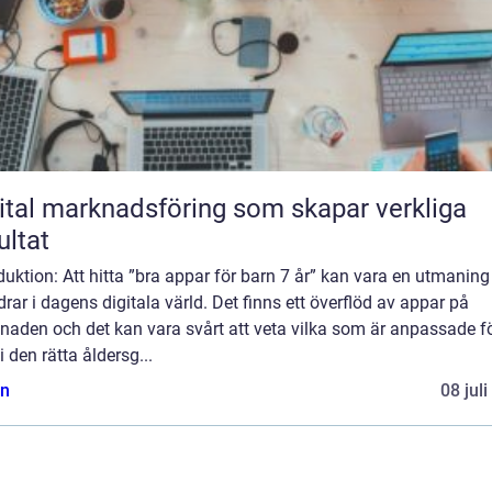
ital marknadsföring som skapar verkliga
ultat
duktion: Att hitta ”bra appar för barn 7 år” kan vara en utmaning
drar i dagens digitala värld. Det finns ett överflöd av appar på
naden och det kan vara svårt att veta vilka som är anpassade f
i den rätta åldersg...
n
08 jul