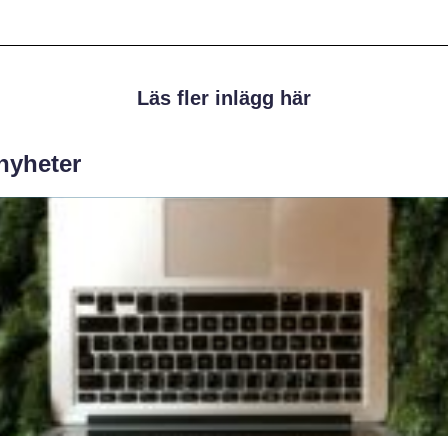
Läs fler inlägg här
 nyheter