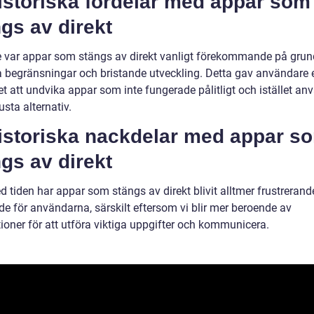
istoriska fördelar med appar som
gs av direkt
e var appar som stängs av direkt vanligt förekommande på grun
a begränsningar och bristande utveckling. Detta gav användare 
t att undvika appar som inte fungerade pålitligt och istället an
sta alternativ.
Historiska nackdelar med appar s
gs av direkt
 tiden har appar som stängs av direkt blivit alltmer frustrerand
nde för användarna, särskilt eftersom vi blir mer beroende av
ioner för att utföra viktiga uppgifter och kommunicera.