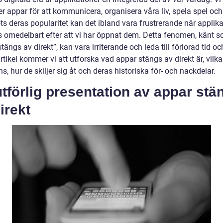
r appar för att kommunicera, organisera våra liv, spela spel oc
ts deras popularitet kan det ibland vara frustrerande när applika
s omedelbart efter att vi har öppnat dem. Detta fenomen, känt 
tängs av direkt”, kan vara irriterande och leda till förlorad tid oc
tikel kommer vi att utforska vad appar stängs av direkt är, vilka
s, hur de skiljer sig åt och deras historiska för- och nackdelar.
tförlig presentation av appar stä
irekt