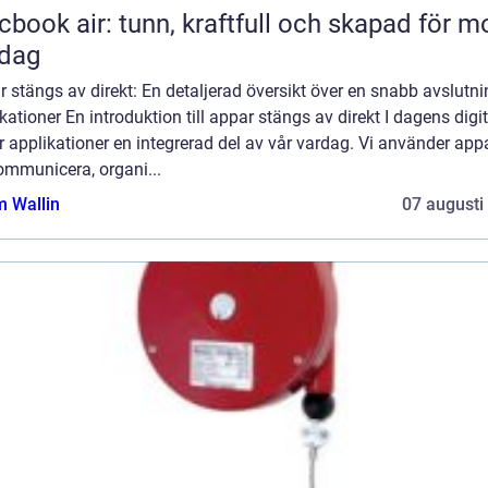
book air: tunn, kraftfull och skapad för m
rdag
 stängs av direkt: En detaljerad översikt över en snabb avslutni
kationer En introduktion till appar stängs av direkt I dagens digi
r applikationer en integrerad del av vår vardag. Vi använder appa
ommunicera, organi...
 Wallin
07 augusti