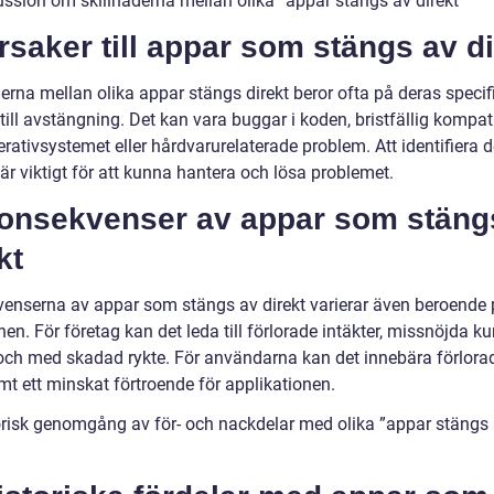
ussion om skillnaderna mellan olika ”appar stängs av direkt”
rsaker till appar som stängs av di
erna mellan olika appar stängs direkt beror ofta på deras specif
till avstängning. Det kan vara buggar i koden, bristfällig kompati
rativsystemet eller hårdvarurelaterade problem. Att identifiera 
är viktigt för att kunna hantera och lösa problemet.
Konsekvenser av appar som stäng
kt
enserna av appar som stängs av direkt varierar även beroende
nen. För företag kan det leda till förlorade intäkter, missnöjda k
l och med skadad rykte. För användarna kan det innebära förlorad
mt ett minskat förtroende för applikationen.
orisk genomgång av för- och nackdelar med olika ”appar stängs