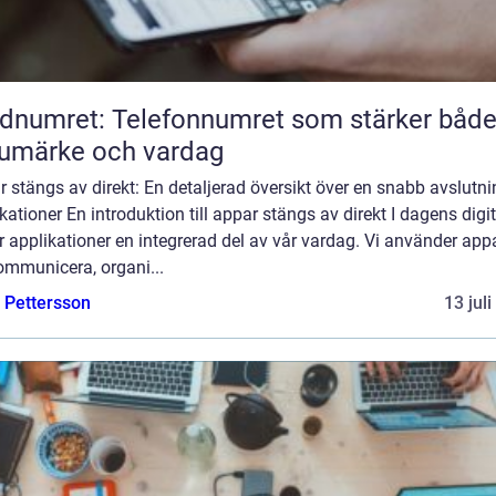
dnumret: Telefonnumret som stärker båd
umärke och vardag
 stängs av direkt: En detaljerad översikt över en snabb avslutni
kationer En introduktion till appar stängs av direkt I dagens digi
r applikationer en integrerad del av vår vardag. Vi använder appa
ommunicera, organi...
e Pettersson
13 jul