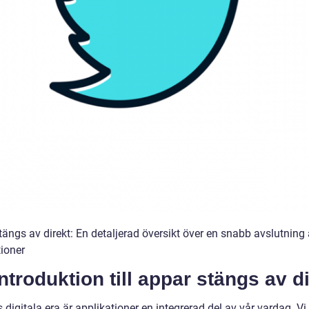
tängs av direkt: En detaljerad översikt över en snabb avslutning
tioner
ntroduktion till appar stängs av d
 digitala era är applikationer en integrerad del av vår vardag. Vi