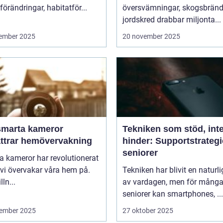
förändringar, habitatför...
översvämningar, skogsbränd
jordskred drabbar miljonta...
ember 2025
20 november 2025
smarta kameror
Tekniken som stöd, int
ättrar hemövervakning
hinder: Supportstrategi
seniorer
 kameror har revolutionerat
 vi övervakar våra hem på.
Tekniken har blivit en naturli
lln...
av vardagen, men för mång
seniorer kan smartphones, ...
ember 2025
27 oktober 2025