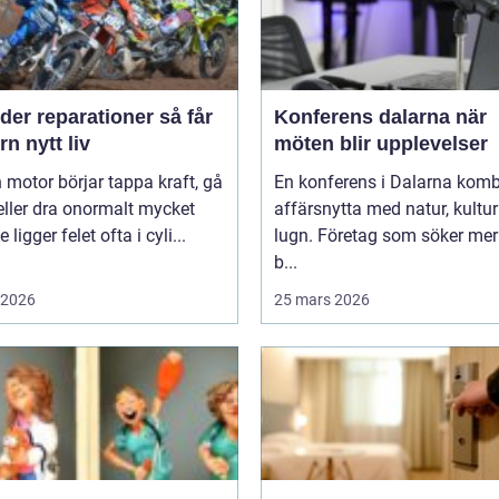
er reparationer så får
Konferens dalarna när
n nytt liv
möten blir upplevelser
 motor börjar tappa kraft, gå
En konferens i Dalarna komb
eller dra onormalt mycket
affärsnytta med natur, kultu
 ligger felet ofta i cyli...
lugn. Företag som söker mer
b...
i 2026
25 mars 2026