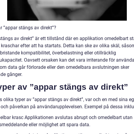
r ”appar stängs av direkt”?
tängs av direkt” är ett tillstånd där en applikation omedelbart s
r kraschar efter att ha startats. Detta kan ske av olika skäl, såso
bristande kompatibilitet, överbelastning eller otillräcklig
ukapacitet. Oavsett orsaken kan det vara irriterande för använda
t om data går förlorade eller den omedelbara avslutningen sker
de gånger.
yper av ”appar stängs av direkt”
s olika typer av ”appar stängs av direkt”, var och en med sina e
 och påverkan på användarupplevelsen. Exempel på dessa inklu
lbar krasc Applikationen avslutas abrupt och omedelbart utan
smeddelande eller möjlighet att spara data.