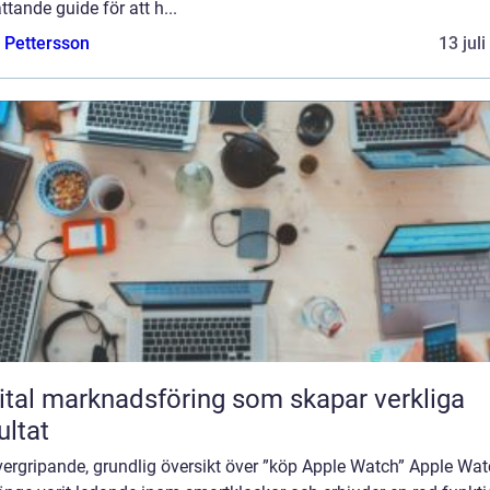
tande guide för att h...
e Pettersson
13 jul
ital marknadsföring som skapar verkliga
ultat
vergripande, grundlig översikt över ”köp Apple Watch” Apple Wa