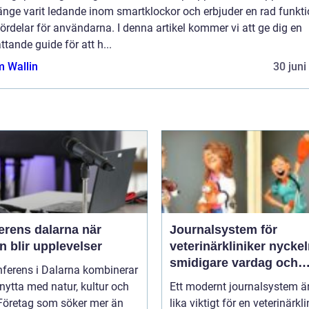
änge varit ledande inom smartklockor och erbjuder en rad funkti
ördelar för användarna. I denna artikel kommer vi att ge dig en
tande guide för att h...
 Wallin
30 juni
rens dalarna när
Journalsystem för
 blir upplevelser
veterinärkliniker nyckeln till
smidigare vardag och
nferens i Dalarna kombinerar
säkrare vård
nytta med natur, kultur och
Ett modernt journalsystem ä
 Företag som söker mer än
lika viktigt för en veterinärkli