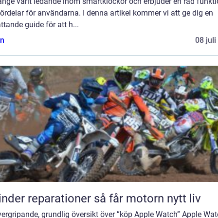
änge varit ledande inom smartklockor och erbjuder en rad funkti
ördelar för användarna. I denna artikel kommer vi att ge dig en
tande guide för att h...
n
08 jul
Cylinder reparationer så får motorn nytt liv
vergripande, grundlig översikt över ”köp Apple Watch” Apple Wa