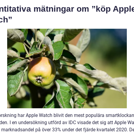
ntitativa mätningar om ”köp Appl
ch”
forskning har Apple Watch blivit den mest populära smartklocka
en. I en undersökning utförd av IDC visade det sig att Apple W
 marknadsandel på över 33% under det fjärde kvartalet 2020. 