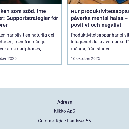
iken som stöd, inte
Hur produktivitetsappa
r: Supportstrategier för
påverka mental hälsa –
orer
positivt och negativt
en har blivit en naturlig del
Produktivitetsappar har blivi
rdagen, men för många
integrerad del av vardagen f
er kan smartphones, ...
många, från studen...
ober 2025
16 oktober 2025
Adress