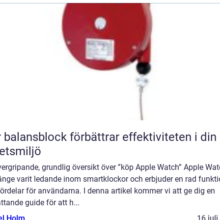
 balansblock förbättrar effektiviteten i din
etsmiljö
vergripande, grundlig översikt över ”köp Apple Watch” Apple Wa
änge varit ledande inom smartklockor och erbjuder en rad funkti
ördelar för användarna. I denna artikel kommer vi att ge dig en
tande guide för att h...
el Holm
16 jul