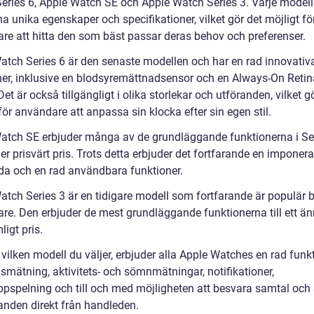
eries 6, Apple Watch SE och Apple Watch Series 3. Varje modell
a unika egenskaper och specifikationer, vilket gör det möjligt fö
re att hitta den som bäst passar deras behov och preferenser.
atch Series 6 är den senaste modellen och har en rad innovativ
ner, inklusive en blodsyremättnadsensor och en Always-On Retin
et är också tillgängligt i olika storlekar och utföranden, vilket g
för användare att anpassa sin klocka efter sin egen stil.
atch SE erbjuder många av de grundläggande funktionerna i Ser
 mer prisvärt pris. Trots detta erbjuder det fortfarande en imponer
da och en rad användbara funktioner.
atch Series 3 är en tidigare modell som fortfarande är populär 
re. Den erbjuder de mest grundläggande funktionerna till ett ä
igt pris.
vilken modell du väljer, erbjuder alla Apple Watches en rad funk
smätning, aktivitets- och sömnmätningar, notifikationer,
pspelning och till och med möjligheten att besvara samtal och
nden direkt från handleden.