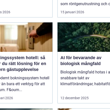
som röntgenutrustning och op
s 2026
15 januari 2026
ingssystem hotell: så
AI för bevarande av
r du rätt lösning för en
biologisk mångfald
rn gästupplevelse
Biologisk mångfald hotas i a
odernt bokningssystem hotell
snabbare takt av
 än bara ett verktyg för att
klimatförändringar, habitatför
rum. F&oum...
uari 2026
12 december 2025