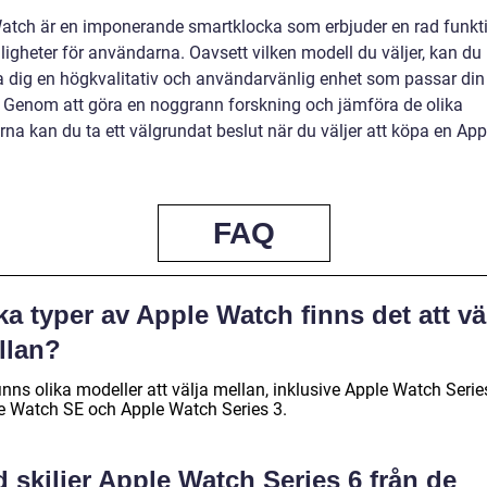
atch är en imponerande smartklocka som erbjuder en rad funkt
ligheter för användarna. Oavsett vilken modell du väljer, kan du
a dig en högkvalitativ och användarvänlig enhet som passar din l
l. Genom att göra en noggrann forskning och jämföra de olika
na kan du ta ett välgrundat beslut när du väljer att köpa en App
FAQ
ka typer av Apple Watch finns det att vä
llan?
inns olika modeller att välja mellan, inklusive Apple Watch Serie
e Watch SE och Apple Watch Series 3.
 skiljer Apple Watch Series 6 från de