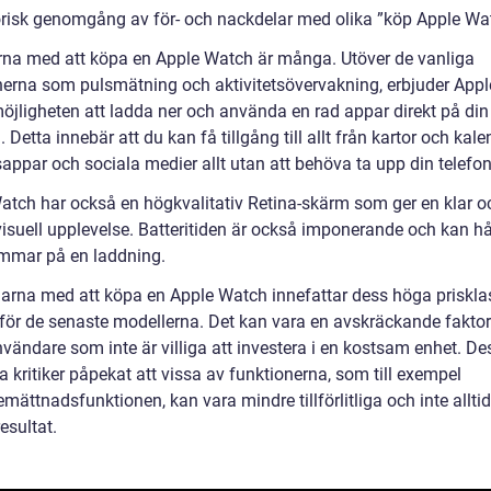
orisk genomgång av för- och nackdelar med olika ”köp Apple Wa
rna med att köpa en Apple Watch är många. Utöver de vanliga
nerna som pulsmätning och aktivitetsövervakning, erbjuder App
öjligheten att ladda ner och använda en rad appar direkt på din
 Detta innebär att du kan få tillgång till allt från kartor och kalen
appar och sociala medier allt utan att behöva ta upp din telefon
atch har också en högkvalitativ Retina-skärm som ger en klar o
 visuell upplevelse. Batteritiden är också imponerande och kan h
timmar på en laddning.
arna med att köpa en Apple Watch innefattar dess höga priskla
t för de senaste modellerna. Det kan vara en avskräckande faktor
nvändare som inte är villiga att investera i en kostsam enhet. D
a kritiker påpekat att vissa av funktionerna, som till exempel
mättnadsfunktionen, kan vara mindre tillförlitliga och inte allti
esultat.