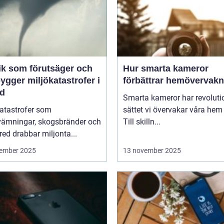
ik som förutsäger och
Hur smarta kameror
ygger miljökatastrofer i
förbättrar hemövervakn
id
Smarta kameror har revoluti
katastrofer som
sättet vi övervakar våra hem
vämningar, skogsbränder och
Till skilln...
red drabbar miljonta...
ember 2025
13 november 2025