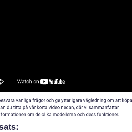
 besvara vanliga frågor och ge ytterligare vägledning om att köp
an du titta på vår korta video nedan, där vi sammanfattar
nformationen om de olika modellerna och dess funktioner.
sats: