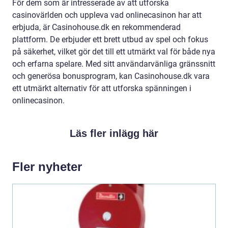
För dem som är intresserade av att utforska
casinovärlden och uppleva vad onlinecasinon har att
erbjuda, är Casinohouse.dk en rekommenderad
plattform. De erbjuder ett brett utbud av spel och fokus
på säkerhet, vilket gör det till ett utmärkt val för både nya
och erfarna spelare. Med sitt användarvänliga gränssnitt
och generösa bonusprogram, kan Casinohouse.dk vara
ett utmärkt alternativ för att utforska spänningen i
onlinecasinon.
Läs fler inlägg här
Fler nyheter