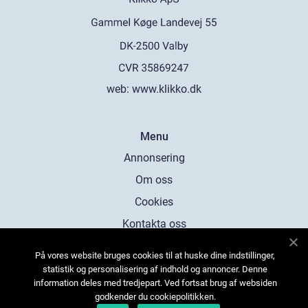
web:
www.klikko.dk
Menu
Annonsering
Om oss
Cookies
Kontakta oss
Sitemap
På vores website bruges cookies til at huske dine indstillinger,
statistik og personalisering af indhold og annoncer. Denne
information deles med tredjepart. Ved fortsat brug af websiden
godkender du cookiepolitikken.