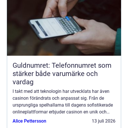
Guldnumret: Telefonnumret som
stärker både varumärke och
vardag
I takt med att teknologin har utvecklats har även
casinon förändrats och anpassat sig. Från de
ursprungliga spelhallarna till dagens sofistikerade
onlineplattformar erbjuder casinon en unik och
spännande upplevelse för ...
Alice Pettersson
13 juli 2026