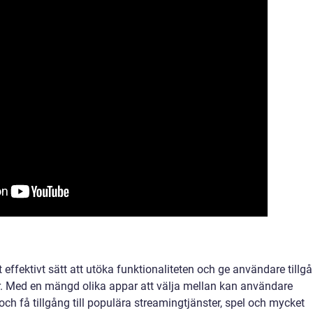
tt effektivt sätt att utöka funktionaliteten och ge användare tillg
ster. Med en mängd olika appar att välja mellan kan användare
h få tillgång till populära streamingtjänster, spel och mycket