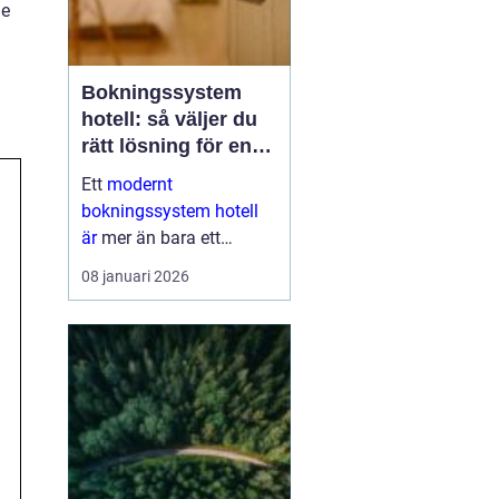
de
Bokningssystem
hotell: så väljer du
rätt lösning för en
modern
Ett
modernt
gästupplevelse
bokningssystem hotell
är
mer än bara ett
verktyg för att fylla rum.
08 januari 2026
För många anläggningar
är systemet navet i hela
verksamheten. När
bokni...