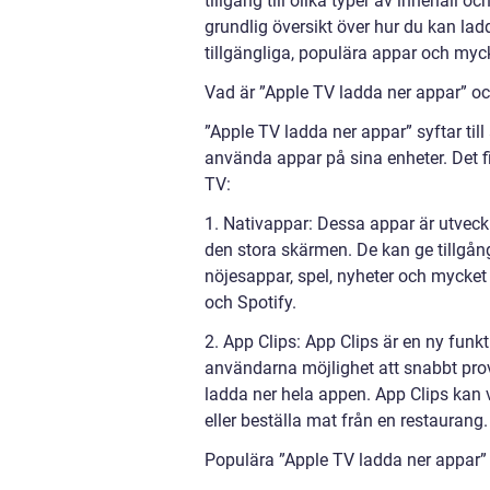
tillgång till olika typer av innehåll o
grundlig översikt över hur du kan lad
tillgängliga, populära appar och myc
Vad är ”Apple TV ladda ner appar” och
”Apple TV ladda ner appar” syftar til
använda appar på sina enheter. Det f
TV:
1. Nativappar: Dessa appar är utveckl
den stora skärmen. De kan ge tillgång
nöjesappar, spel, nyheter och mycket
och Spotify.
2. App Clips: App Clips är en ny fun
användarna möjlighet att snabbt pro
ladda ner hela appen. App Clips kan v
eller beställa mat från en restaurang.
Populära ”Apple TV ladda ner appar”