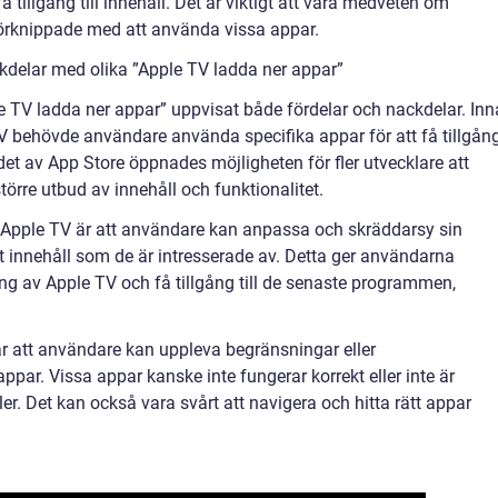
å tillgång till innehåll. Det är viktigt att vara medveten om
örknippade med att använda vissa appar.
kdelar med olika ”Apple TV ladda ner appar”
e TV ladda ner appar” uppvisat både fördelar och nackdelar. In
V behövde användare använda specifika appar för att få tillgån
ndet av App Store öppnades möjligheten för fler utvecklare att
örre utbud av innehåll och funktionalitet.
ll Apple TV är att användare kan anpassa och skräddarsy sin
ikt innehåll som de är intresserade av. Detta ger användarna
g av Apple TV och få tillgång till de senaste programmen,
r att användare kan uppleva begränsningar eller
ppar. Vissa appar kanske inte fungerar korrekt eller inte är
er. Det kan också vara svårt att navigera och hitta rätt appar