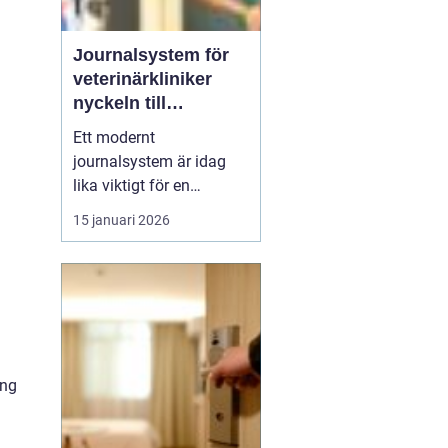
Journalsystem för
veterinärkliniker
nyckeln till
smidigare vardag
Ett modernt
och säkrare vård
journalsystem är idag
lika viktigt för en
veterinärklinik som
15 januari 2026
röntgenutrustning och
operationssal. När vård,
kundkontakt och
administration samlas i
samma digitala flöde blir
arbetet både snabbare
och säkrare. För
ång
djurägaren märks det
som...