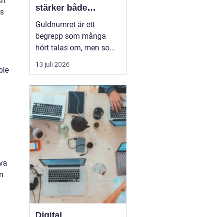
ch
stärker både
ns
varumärke och
Guldnumret är ett
vardag
begrepp som många
hört talas om, men som
färre har funderat
13 juli 2026
ple
igenom strategiskt. Med
ett enkelt, minnesvärt
och ofta symmetriskt
telefonnummer kan
både företag och
privatpersoner göra
kommuni...
öva
lm
Digital