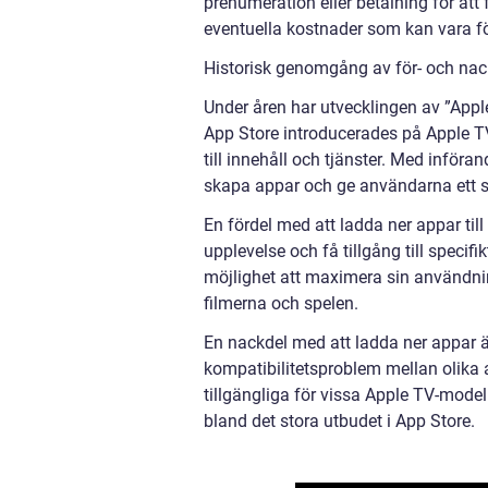
prenumeration eller betalning för att f
eventuella kostnader som kan vara f
Historisk genomgång av för- och nac
Under åren har utvecklingen av ”Appl
App Store introducerades på Apple T
till innehåll och tjänster. Med införa
skapa appar och ge användarna ett st
En fördel med att ladda ner appar ti
upplevelse och få tillgång till specif
möjlighet att maximera sin användnin
filmerna och spelen.
En nackdel med att ladda ner appar ä
kompatibilitetsproblem mellan olika a
tillgängliga för vissa Apple TV-modell
bland det stora utbudet i App Store.