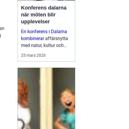
Konferens dalarna
när möten blir
upplevelser
nan
En konferens i Dalarna
g
kombinerar
affärsnytta
med natur, kultur och
lugn. Företag som söker
25 mars 2026
mer än bara ett
mötesrum väljer ofta
regionen för att skapa
fokus, sammanhållning
och ny energ...