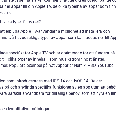
ch tjänster. I denna artikel kommer vi att ge dig en övergripande o
da ner appar till din Apple TV, de olika typerna av appar som fin
ket mer.
 vilka typer finns det?
l att erbjuda Apple TV-användarna möjlighet att installera och
inns två huvudsakliga typer av appar som kan laddas ner till Ap
ade specifikt för Apple TV och är optimerade för att fungera på
 till olika typer av innehåll, som musikströmningstjänster,
 mer. Populära exempel på nativappar är Netflix, HBO, YouTube
ktion som introducerades med iOS 14 och tvOS 14. De ger
va på och använda specifika funktioner av en app utan att beh
ara särskilt användbara för tillfälliga behov, som att hyra en fi
 och kvantitativa mätningar