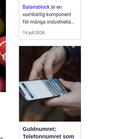
arbetsmiljö
Balansblock
är en
oumbärlig komponent
för många industriella
och hantverksrelaterade
16 juli 2026
miljöer. De hjälper till att
förbättra ergonomin,
minska...
Guldnumret:
Telefonnumret som