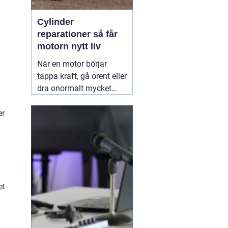
Cylinder
reparationer så får
motorn nytt liv
När en motor börjar
tappa kraft, gå orent eller
dra onormalt mycket
bränsle ligger felet ofta i
cylindern. Slitage, skador
er
och felaktig beläggning
gör att motorn inte
längre arbetar tätt och
effektivt. Genom
professionella
30 juni
2026
et