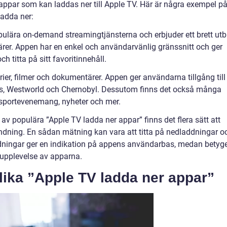
 appar som kan laddas ner till Apple TV. Här är några exempel p
ladda ner:
populära on-demand streamingtjänsterna och erbjuder ett brett ut
rer. Appen har en enkel och användarvänlig gränssnitt och ger
h titta på sitt favoritinnehåll.
ier, filmer och dokumentärer. Appen ger användarna tillgång till
s, Westworld och Chernobyl. Dessutom finns det också många
 sportevenemang, nyheter och mer.
 av populära ”Apple TV ladda ner appar” finns det flera sätt att
dning. En sådan mätning kan vara att titta på nedladdningar o
ddningar ger en indikation på appens användarbas, medan betyg
 upplevelse av apparna.
lika ”Apple TV ladda ner appar”