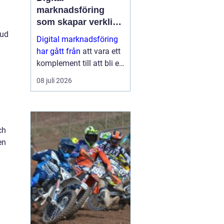
å
marknadsföring
som skapar verkliga
resultat
bud
Digital marknadsföring
har gått från
att vara ett
komplement till att bli en
central del i hur företag
08 juli 2026
växer, bygger förtroende
och hittar nya k...
ch
en