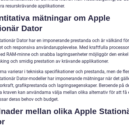
ra resurskrävande applikationer.
ntitativa mätningar om Apple
ionär Dator
tationär Dator har en imponerande prestanda och är välkänd för
t och responsiva användarupplevelse. Med kraftfulla processor
 med RAM-minne och snabba lagringsenheter möjliggör den enkel
sking och smidig prestation av krävande applikationer.
na varierar i tekniska specifikationer och prestanda, men de fle
tationär Dator-modeller har imponerande mätningar när det gäll
orkraft, grafikprestanda och lagringsegenskaper. Beroende på d
a kraven kan användarna välja mellan olika alternativ för att få 
sar deras behov och budget.
lnader mellan olika Apple Station
or