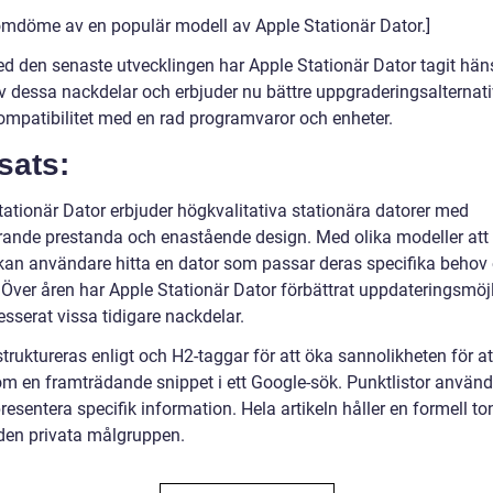
omdöme av en populär modell av Apple Stationär Dator.]
ed den senaste utvecklingen har Apple Stationär Dator tagit häns
v dessa nackdelar och erbjuder nu bättre uppgraderingsalternat
kompatibilitet med en rad programvaror och enheter.
sats:
tationär Dator erbjuder högkvalitativa stationära datorer med
ande prestanda och enastående design. Med olika modeller att 
kan användare hitta en dator som passar deras specifika behov
 Över åren har Apple Stationär Dator förbättrat uppdateringsmöj
sserat vissa tidigare nackdelar.
truktureras enligt och H2-taggar för att öka sannolikheten för a
om en framträdande snippet i ett Google-sök. Punktlistor används
presentera specifik information. Hela artikeln håller en formell t
den privata målgruppen.