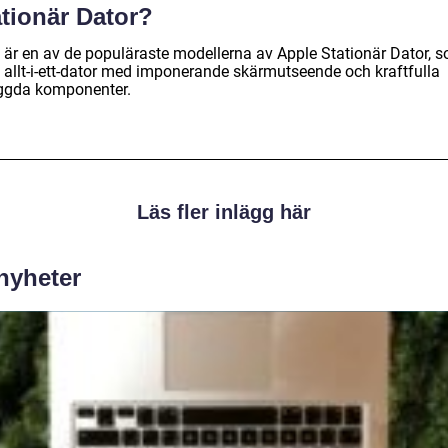
ationär Dator?
 är en av de populäraste modellerna av Apple Stationär Dator, 
n allt-i-ett-dator med imponerande skärmutseende och kraftfulla
ggda komponenter.
Läs fler inlägg här
 nyheter