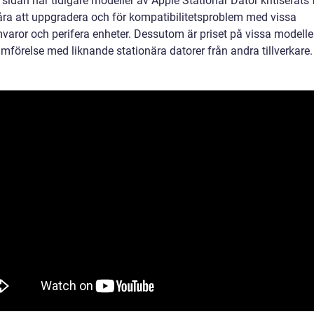
sidan har tidigare modeller av Apple Stationär Dator kritiserats f
åra att uppgradera och för kompatibilitetsproblem med vissa
aror och perifera enheter. Dessutom är priset på vissa modeller 
ämförelse med liknande stationära datorer från andra tillverkare.