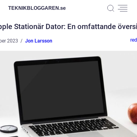
TEKNIKBLOGGAREN.
se
ple Stationär Dator: En omfattande övers
red
ber 2023
Jon Larsson