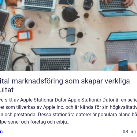
ital marknadsföring som skapar verkliga
ultat
ersikt av Apple Stationär Dator Apple Stationär Dator är en seri
er som tillverkas av Apple Inc. och är kända för sin högkvalitati
gn och prestanda. Dessa stationära datorer är populära bland b
tpersoner och företag och erbju...
n
08 jul