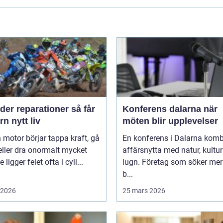
er reparationer så får
Konferens dalarna när
n nytt liv
möten blir upplevelser
 motor börjar tappa kraft, gå
En konferens i Dalarna komb
eller dra onormalt mycket
affärsnytta med natur, kultu
 ligger felet ofta i cyli...
lugn. Företag som söker mer
b...
i 2026
25 mars 2026