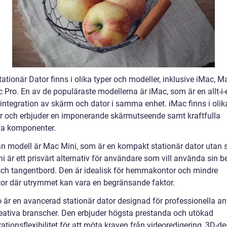
ationär Dator finns i olika typer och modeller, inklusive iMac, M
Pro. En av de populäraste modellerna är iMac, som är en allt-i-e
integration av skärm och dator i samma enhet. iMac finns i olik
ar och erbjuder en imponerande skärmutseende samt kraftfulla
a komponenter.
n modell är Mac Mini, som är en kompakt stationär dator utan 
 är ett prisvärt alternativ för användare som vill använda sin be
ch tangentbord. Den är idealisk för hemmakontor och mindre
tor där utrymmet kan vara en begränsande faktor.
 är en avancerad stationär dator designad för professionella a
eativa branscher. Den erbjuder högsta prestanda och utökad
ationsflexibilitet för att möta kraven från videoredigering, 3D-d