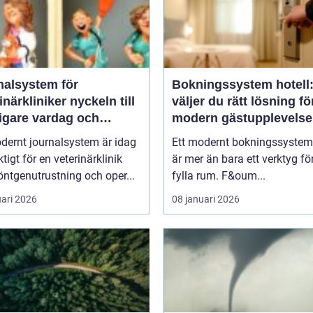
nalsystem för
Bokningssystem hotell:
kliniker nyckeln till
väljer du rätt lösning fö
igare vardag och
modern gästupplevelse
are vård
dernt journalsystem är idag
Ett modernt bokningssystem 
ktigt för en veterinärklinik
är mer än bara ett verktyg för
ntgenutrustning och oper...
fylla rum. F&oum...
uari 2026
08 januari 2026