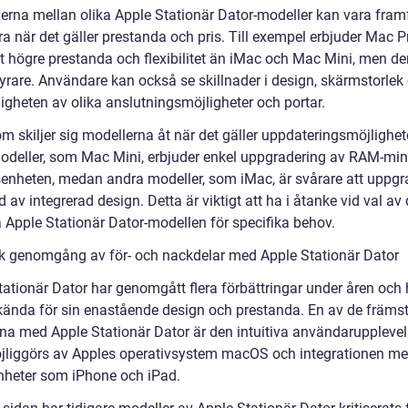
derna mellan olika Apple Stationär Dator-modeller kan vara framf
a när det gäller prestanda och pris. Till exempel erbjuder Mac P
gt högre prestanda och flexibilitet än iMac och Mac Mini, men de
yrare. Användare kan också se skillnader i design, skärmstorlek
ligheten av olika anslutningsmöjligheter och portar.
 skiljer sig modellerna åt när det gäller uppdateringsmöjlighete
odeller, som Mac Mini, erbjuder enkel uppgradering av RAM-mi
senheten, medan andra modeller, som iMac, är svårare att uppgr
 av integrerad design. Detta är viktigt att ha i åtanke vid val av
a Apple Stationär Dator-modellen för specifika behov.
sk genomgång av för- och nackdelar med Apple Stationär Dator
tationär Dator har genomgått flera förbättringar under åren och 
erkända för sin enastående design och prestanda. En av de främs
rna med Apple Stationär Dator är den intuitiva användarupplevel
liggörs av Apples operativsystem macOS och integrationen m
nheter som iPhone och iPad.