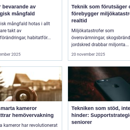
r bevarande av
Teknik som förutsäger 
ogisk mångfald
förebygger miljökatastro
realtid
isk mångfald hotas i allt
are takt av
Miljökatastrofer som
förändringar, habitatför...
översvämningar, skogsbränd
jordskred drabbar miljonta...
ember 2025
20 november 2025
smarta kameror
Tekniken som stöd, int
ättrar hemövervakning
hinder: Supportstrategi
seniorer
 kameror har revolutionerat