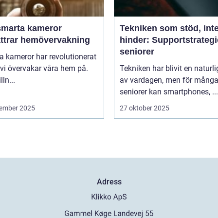
smarta kameror
Tekniken som stöd, int
ättrar hemövervakning
hinder: Supportstrategi
seniorer
 kameror har revolutionerat
 vi övervakar våra hem på.
Tekniken har blivit en naturli
lln...
av vardagen, men för mång
seniorer kan smartphones, ...
ember 2025
27 oktober 2025
Adress