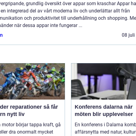
vergripande, grundlig översikt över appar som kraschar Appar ha
t en integrerad del av vårt moderna liv och underlättar allt från
unikation och produktivitet till underhållning och shopping. M
änder när dessa appar inte fungerar ...
n
08 jul
er reparationer så får
Konferens dalarna när
n nytt liv
möten blir upplevelser
 motor börjar tappa kraft, gå
En konferens i Dalarna komb
eller dra onormalt mycket
affärsnytta med natur, kultu