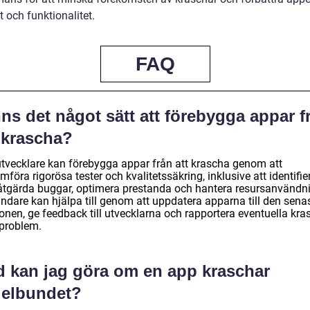
et och funktionalitet.
FAQ
ns det något sätt att förebygga appar f
 krascha?
tvecklare kan förebygga appar från att krascha genom att
föra rigorösa tester och kvalitetssäkring, inklusive att identifie
åtgärda buggar, optimera prestanda och hantera resursanvändn
ndare kan hjälpa till genom att uppdatera apparna till den sena
onen, ge feedback till utvecklarna och rapportera eventuella kra
 problem.
d kan jag göra om en app kraschar
gelbundet?