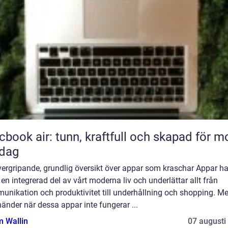
book air: tunn, kraftfull och skapad för m
rdag
vergripande, grundlig översikt över appar som kraschar Appar ha
t en integrerad del av vårt moderna liv och underlättar allt från
unikation och produktivitet till underhållning och shopping. M
änder när dessa appar inte fungerar ...
 Wallin
07 augusti