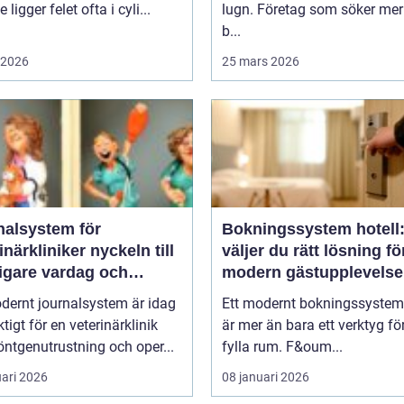
 ligger felet ofta i cyli...
lugn. Företag som söker mer
b...
i 2026
25 mars 2026
nalsystem för
Bokningssystem hotell:
kliniker nyckeln till
väljer du rätt lösning fö
igare vardag och
modern gästupplevelse
are vård
dernt journalsystem är idag
Ett modernt bokningssystem 
ktigt för en veterinärklinik
är mer än bara ett verktyg för
ntgenutrustning och oper...
fylla rum. F&oum...
uari 2026
08 januari 2026