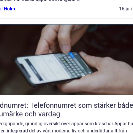
el Holm
16 jul
dnumret: Telefonnumret som stärker båd
umärke och vardag
vergripande, grundlig översikt över appar som kraschar Appar ha
t en integrerad del av vårt moderna liv och underlättar allt från