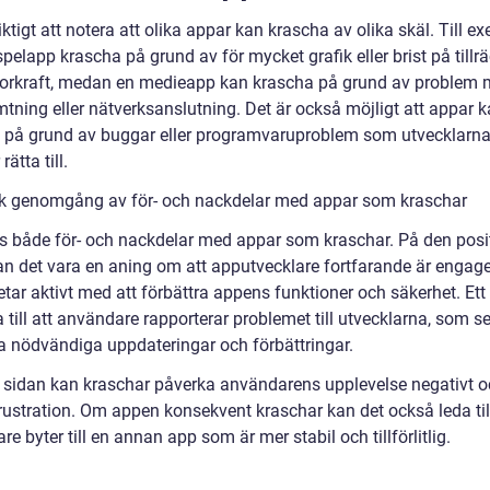
iktigt att notera att olika appar kan krascha av olika skäl. Till e
pelapp krascha på grund av för mycket grafik eller brist på tillrä
orkraft, medan en medieapp kan krascha på grund av problem
tning eller nätverksanslutning. Det är också möjligt att appar 
 på grund av buggar eller programvaruproblem som utvecklarn
ätta till.
sk genomgång av för- och nackdelar med appar som kraschar
ns både för- och nackdelar med appar som kraschar. På den posi
an det vara en aning om att apputvecklare fortfarande är engag
tar aktivt med att förbättra appens funktioner och säkerhet. Ett
 till att användare rapporterar problemet till utvecklarna, som 
a nödvändiga uppdateringar och förbättringar.
 sidan kan kraschar påverka användarens upplevelse negativt 
rustration. Om appen konsekvent kraschar kan det också leda till
e byter till en annan app som är mer stabil och tillförlitlig.