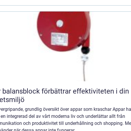
 balansblock förbättrar effektiviteten i din
etsmiljö
vergripande, grundlig översikt över appar som kraschar Appar ha
t en integrerad del av vårt moderna liv och underlättar allt från
unikation och produktivitet till underhållning och shopping. M
änder när dessa appar inte fungerar ...