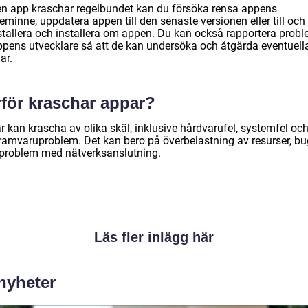
n app kraschar regelbundet kan du försöka rensa appens
eminne, uppdatera appen till den senaste versionen eller till oc
stallera och installera om appen. Du kan också rapportera prob
 appens utvecklare så att de kan undersöka och åtgärda eventuell
ar.
rför kraschar appar?
r kan krascha av olika skäl, inklusive hårdvarufel, systemfel oc
ramvaruproblem. Det kan bero på överbelastning av resurser, b
r problem med nätverksanslutning.
Läs fler inlägg här
 nyheter