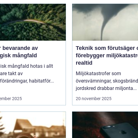
r bevarande av
Teknik som förutsäger 
ogisk mångfald
förebygger miljökatastro
realtid
isk mångfald hotas i allt
are takt av
Miljökatastrofer som
förändringar, habitatför...
översvämningar, skogsbränd
jordskred drabbar miljonta...
ember 2025
20 november 2025