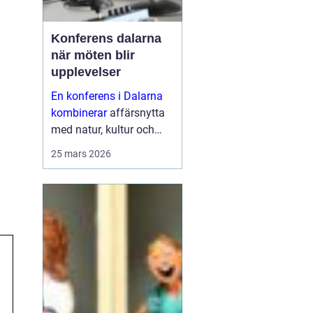
Konferens dalarna
när möten blir
upplevelser
En konferens i Dalarna
kombinerar
affärsnytta
med natur, kultur och
lugn. Företag som söker
25 mars 2026
mer än bara ett
mötesrum väljer ofta
regionen för att skapa
fokus, sammanhållning
och ny energ...