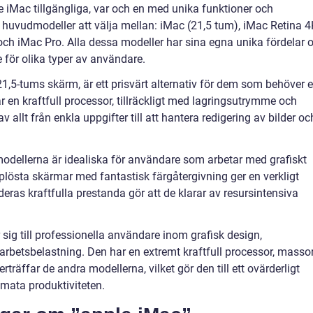
le iMac tillgängliga, var och en med unika funktioner och
ra huvudmodeller att välja mellan: iMac (21,5 tum), iMac Retina 
och iMac Pro. Alla dessa modeller har sina egna unika fördelar 
 för olika typer av användare.
,5-tums skärm, är ett prisvärt alternativ för dem som behöver 
r en kraftfull processor, tillräckligt med lagringsutrymme och
 allt från enkla uppgifter till att hantera redigering av bilder oc
odellerna är idealiska för användare som arbetar med grafiskt
plösta skärmar med fantastisk färgåtergivning ger en verkligt
eras kraftfulla prestanda gör att de klarar av resursintensiva
sig till professionella användare inom grafisk design,
rbetsbelastning. Den har en extremt kraftfull processor, masso
räffar de andra modellerna, vilket gör den till ett ovärderligt
mata produktiviteten.