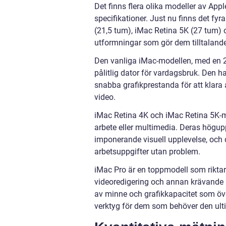
Det finns flera olika modeller av App
specifikationer. Just nu finns det fy
(21,5 tum), iMac Retina 5K (27 tum) 
utformningar som gör dem tilltalande
Den vanliga iMac-modellen, med en 21
pålitlig dator för vardagsbruk. Den ha
snabba grafikprestanda för att klara av
video.
iMac Retina 4K och iMac Retina 5K-m
arbete eller multimedia. Deras högup
imponerande visuell upplevelse, och d
arbetsuppgifter utan problem.
iMac Pro är en toppmodell som riktar 
videoredigering och annan krävande a
av minne och grafikkapacitet som övert
verktyg för dem som behöver den ulti