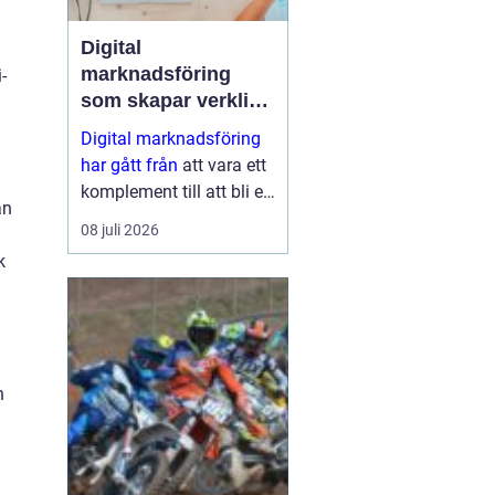
Digital
marknadsföring
-
som skapar verkliga
resultat
Digital marknadsföring
har gått från
att vara ett
komplement till att bli en
an
central del i hur företag
08 juli 2026
växer, bygger förtroende
k
och hittar nya k...
n