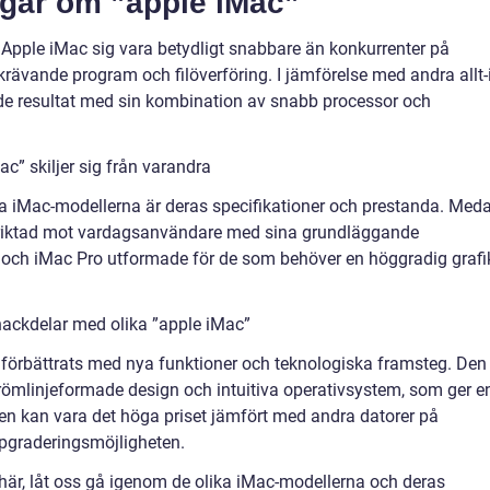
ngar om ”apple iMac”
e Apple iMac sig vara betydligt snabbare än konkurrenter på
rävande program och filöverföring. I jämförelse med andra allt-i
nde resultat med sin kombination av snabb processor och
c” skiljer sig från varandra
ka iMac-modellerna är deras specifikationer och prestanda. Med
nriktad mot vardagsanvändare med sina grundläggande
er och iMac Pro utformade för de som behöver en höggradig grafi
nackdelar med olika ”apple iMac”
förbättrats med nya funktioner och teknologiska framsteg. Den
römlinjeformade design och intuitiva operativsystem, som ger e
n kan vara det höga priset jämfört med andra datorer på
graderingsmöjligheten.
här, låt oss gå igenom de olika iMac-modellerna och deras