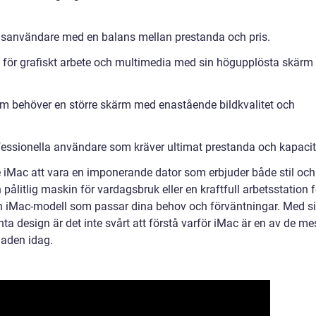
agsanvändare med en balans mellan prestanda och pris.
k för grafiskt arbete och multimedia med sin högupplösta skärm
om behöver en större skärm med enastående bildkvalitet och
ofessionella användare som kräver ultimat prestanda och kapacit
 iMac att vara en imponerande dator som erbjuder både stil och
ålitlig maskin för vardagsbruk eller en kraftfull arbetsstation f
en iMac-modell som passar dina behov och förväntningar. Med s
 design är det inte svårt att förstå varför iMac är en av de me
naden idag.