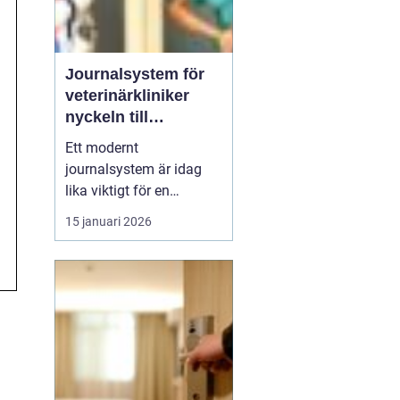
Journalsystem för
veterinärkliniker
nyckeln till
smidigare vardag
Ett modernt
och säkrare vård
journalsystem är idag
lika viktigt för en
veterinärklinik som
15 januari 2026
röntgenutrustning och
operationssal. När vård,
kundkontakt och
administration samlas i
samma digitala flöde blir
arbetet både snabbare
och säkrare. För
djurägaren märks det