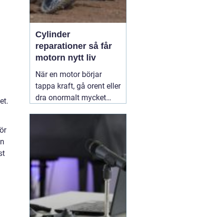
Cylinder
reparationer så får
motorn nytt liv
När en motor börjar
tappa kraft, gå orent eller
dra onormalt mycket
et.
bränsle ligger felet ofta i
cylindern. Slitage, skador
ör
och felaktig beläggning
in
gör att motorn inte
st
längre arbetar tätt och
effektivt. Genom
professionella
30 juni
2026