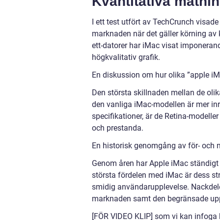
Kvantitativa mätni
I ett test utfört av TechCrunch visad
marknaden när det gäller körning av k
ett-datorer har iMac visat imponera
högkvalitativ grafik.
En diskussion om hur olika ”apple iMa
Den största skillnaden mellan de oli
den vanliga iMac-modellen är mer i
specifikationer, är de Retina-modell
och prestanda.
En historisk genomgång av för- och 
Genom åren har Apple iMac ständigt 
största fördelen med iMac är dess st
smidig användarupplevelse. Nackdele
marknaden samt den begränsade upp
[FÖR VIDEO KLIP] som vi kan infoga 