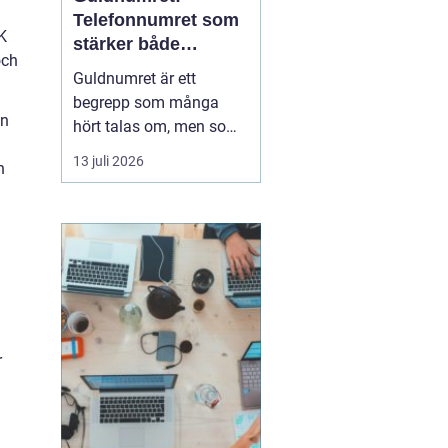
Telefonnumret som
4K
stärker både
och
varumärke och
Guldnumret är ett
vardag
begrepp som många
en
hört talas om, men som
färre har funderat
13 juli 2026
h
igenom strategiskt. Med
ett enkelt, minnesvärt
och ofta symmetriskt
telefonnummer kan
både företag och
privatpersoner göra
kommuni...
r