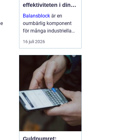
effektiviteten i din
arbetsmiljö
Balansblock
är en
de
oumbärlig komponent
för många industriella
och hantverksrelaterade
16 juli 2026
miljöer. De hjälper till att
förbättra ergonomin,
minska...
Guldnumret: