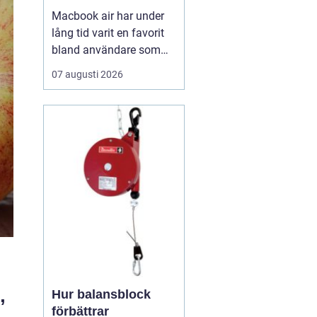
Macbook air har under
lång tid varit en favorit
bland användare som
vill ha en lätt, smidig och
07 augusti 2026
ändå kraftfull dator för
både arbete och fritid. I
den senaste
generationen har apple
tagit steget ännu längre
med sina
egenutvecklade m2, m3,
m4 och m5-c...
Hur balansblock
”
förbättrar