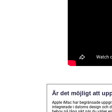
Är det möjligt att u
Apple iMac har begränsade uppgra
integrerade i datorns design och de
behov på lång sikt när du väljer e