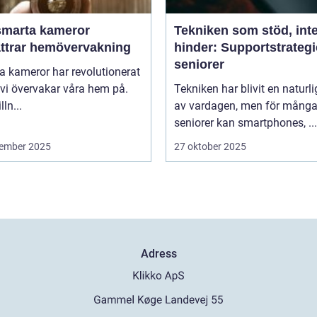
smarta kameror
Tekniken som stöd, int
ättrar hemövervakning
hinder: Supportstrategi
seniorer
 kameror har revolutionerat
 vi övervakar våra hem på.
Tekniken har blivit en naturli
lln...
av vardagen, men för mång
seniorer kan smartphones, ...
ember 2025
27 oktober 2025
Adress