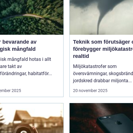
r bevarande av
Teknik som förutsäger 
ogisk mångfald
förebygger miljökatastro
realtid
isk mångfald hotas i allt
are takt av
Miljökatastrofer som
förändringar, habitatför...
översvämningar, skogsbränd
jordskred drabbar miljonta...
ember 2025
20 november 2025