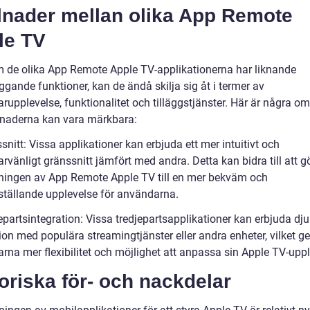
llnader mellan olika App Remote
le TV
 de olika App Remote Apple TV-applikationerna har liknande
gande funktioner, kan de ändå skilja sig åt i termer av
rupplevelse, funktionalitet och tilläggstjänster. Här är några o
llnaderna kan vara märkbara:
snitt: Vissa applikationer kan erbjuda ett mer intuitivt och
vänligt gränssnitt jämfört med andra. Detta kan bidra till att g
ingen av App Remote Apple TV till en mer bekväm och
sställande upplevelse för användarna.
epartsintegration: Vissa tredjepartsapplikationer kan erbjuda dj
ion med populära streamingtjänster eller andra enheter, vilket ge
rna mer flexibilitet och möjlighet att anpassa sin Apple TV-uppl
oriska för- och nackdelar