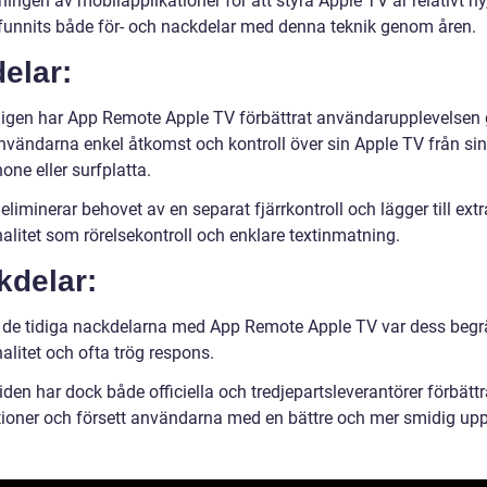
ngen av mobilapplikationer för att styra Apple TV är relativt ny
 funnits både för- och nackdelar med denna teknik genom åren.
elar:
ligen har App Remote Apple TV förbättrat användarupplevelse
användarna enkel åtkomst och kontroll över sin Apple TV från sin
ne eller surfplatta.
eliminerar behovet av en separat fjärrkontroll och lägger till extr
alitet som rörelsekontroll och enklare textinmatning.
kdelar:
 de tidiga nackdelarna med App Remote Apple TV var dess beg
alitet och ofta trög respons.
den har dock både officiella och tredjepartsleverantörer förbättr
tioner och försett användarna med en bättre och mer smidig upp