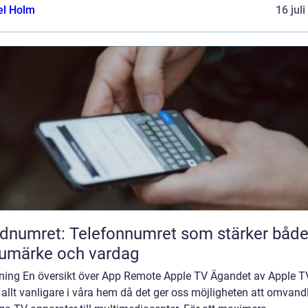
el Holm
16 jul
dnumret: Telefonnumret som stärker båd
umärke och vardag
dning En översikt över App Remote Apple TV Ägandet av Apple T
t allt vanligare i våra hem då det ger oss möjligheten att omvand