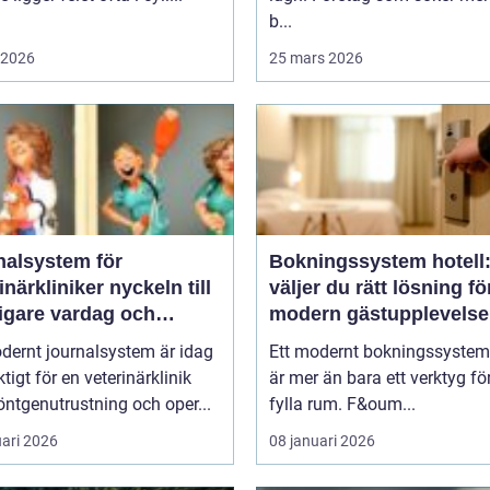
b...
i 2026
25 mars 2026
nalsystem för
Bokningssystem hotell:
kliniker nyckeln till
väljer du rätt lösning fö
igare vardag och
modern gästupplevelse
are vård
dernt journalsystem är idag
Ett modernt bokningssystem 
ktigt för en veterinärklinik
är mer än bara ett verktyg för
ntgenutrustning och oper...
fylla rum. F&oum...
uari 2026
08 januari 2026