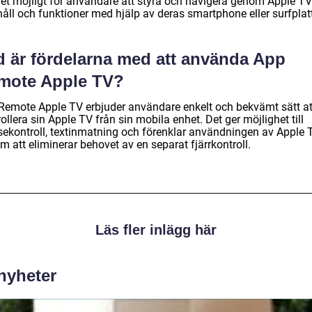
det möjligt för användare att styra och navigera genom Apple T
håll och funktioner med hjälp av deras smartphone eller surfplat
d är fördelarna med att använda App
mote Apple TV?
Remote Apple TV erbjuder användare enkelt och bekvämt sätt at
ollera sin Apple TV från sin mobila enhet. Det ger möjlighet till
lsekontroll, textinmatning och förenklar användningen av Apple 
 att eliminerar behovet av en separat fjärrkontroll.
Läs fler inlägg här
 nyheter