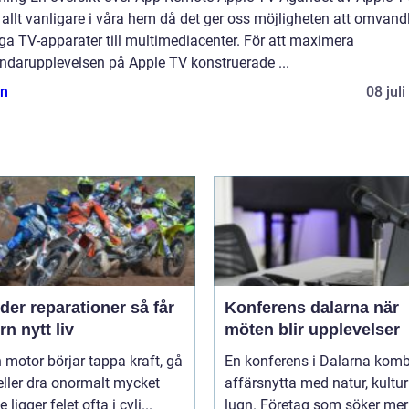
t allt vanligare i våra hem då det ger oss möjligheten att omvand
ga TV-apparater till multimediacenter. För att maximera
ndarupplevelsen på Apple TV konstruerade ...
n
08 jul
er reparationer så får
Konferens dalarna när
n nytt liv
möten blir upplevelser
 motor börjar tappa kraft, gå
En konferens i Dalarna komb
eller dra onormalt mycket
affärsnytta med natur, kultu
 ligger felet ofta i cyli...
lugn. Företag som söker mer