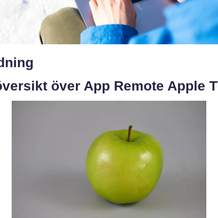
dning
översikt över App Remote Apple 