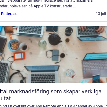
ga TV-apparater till multimediacenter. För att maximera
ndarupplevelsen på Apple TV konstruerade ...
e Pettersson
13 jul
ital marknadsföring som skapar verkliga
ultat
dning En översikt över App Remote Apple TV Ägandet av Apple T