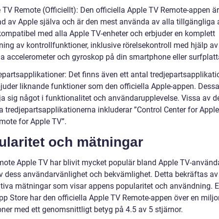
 TV Remote (Officiellt): Den officiella Apple TV Remote-appen är
ad av Apple själva och är den mest använda av alla tillgängliga 
kompatibel med alla Apple TV-enheter och erbjuder en komplett
ing av kontrollfunktioner, inklusive rörelsekontroll med hjälp av
a accelerometer och gyroskop på din smartphone eller surfplatt
epartsapplikationer: Det finns även ett antal tredjepartsapplikati
juder liknande funktioner som den officiella Apple-appen. Dess
lja sig något i funktionalitet och användarupplevelse. Vissa av 
a tredjepartsapplikationerna inkluderar ”Control Center for Appl
mote for Apple TV”.
laritet och mätningar
ote Apple TV har blivit mycket populär bland Apple TV-använd
v dess användarvänlighet och bekvämlighet. Detta bekräftas av
ativa mätningar som visar appens popularitet och användning. E
pp Store har den officiella Apple TV Remote-appen över en miljo
ner med ett genomsnittligt betyg på 4.5 av 5 stjärnor.