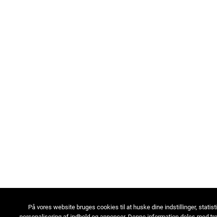
På vores website bruges cookies til at huske dine indstillinger, statist
personalisering af indhold og annoncer. Denne information deles med tre