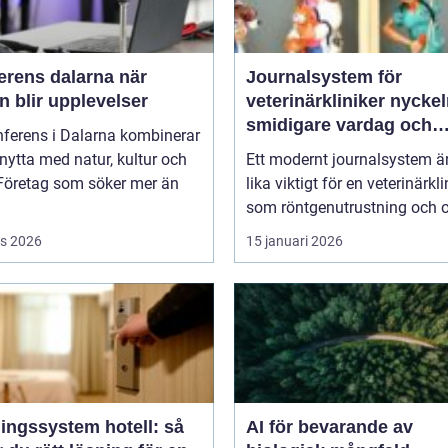
rens dalarna när
Journalsystem för
 blir upplevelser
veterinärkliniker nyckeln till
smidigare vardag och
nferens i Dalarna kombinerar
säkrare vård
nytta med natur, kultur och
Ett modernt journalsystem ä
 Företag som söker mer än
lika viktigt för en veterinärkli
som röntgenutrustning och op
s 2026
15 januari 2026
ingssystem hotell: så
AI för bevarande av