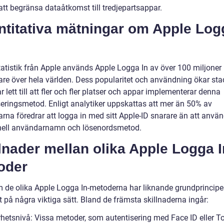
tt begränsa dataåtkomst till tredjepartsappar.
ntitativa mätningar om Apple Log
statistik från Apple används Apple Logga In av över 100 miljoner
re över hela världen. Dess popularitet och användning ökar stad
ar lett till att fler och fler platser och appar implementerar denna
seringsmetod. Enligt analytiker uppskattas att mer än 50% av
rna föredrar att logga in med sitt Apple-ID snarare än att anvä
onell användarnamn och lösenordsmetod.
lnader mellan olika Apple Logga I
oder
 de olika Apple Logga In-metoderna har liknande grundprinciper,
t på några viktiga sätt. Bland de främsta skillnaderna ingår:
rhetsnivå: Vissa metoder, som autentisering med Face ID eller To